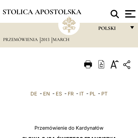
STOLICA APOSTOLSKA
POLSKI
PRZEMÓWIENIA
2013
MARCH
FRANÇAIS
ENGLISH
ITALIANO
PORTUGUÊS
ESPAÑOL
DE
-
EN
-
ES
-
FR
-
IT
-
PL
-
PT
DEUTSCH
POLSKI
العربيّة
Przemówienie do Kardynałów
中文