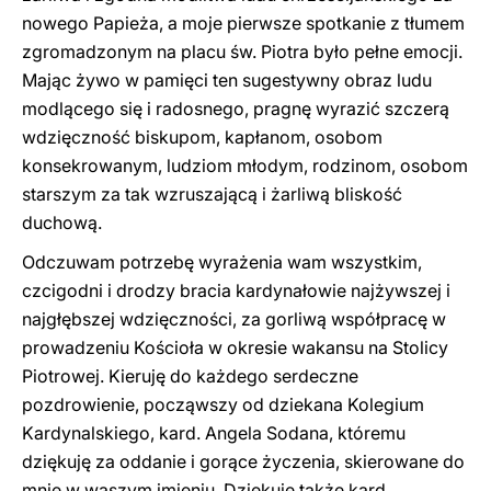
nowego Papieża, a moje pierwsze spotkanie z tłumem
zgromadzonym na placu św. Piotra było pełne emocji.
Mając żywo w pamięci ten sugestywny obraz ludu
modlącego się i radosnego, pragnę wyrazić szczerą
wdzięczność biskupom, kapłanom, osobom
konsekrowanym, ludziom młodym, rodzinom, osobom
starszym za tak wzruszającą i żarliwą bliskość
duchową.
Odczuwam potrzebę wyrażenia wam wszystkim,
czcigodni i drodzy bracia kardynałowie najżywszej i
najgłębszej wdzięczności, za gorliwą współpracę w
prowadzeniu Kościoła w okresie wakansu na Stolicy
Piotrowej. Kieruję do każdego serdeczne
pozdrowienie, począwszy od dziekana Kolegium
Kardynalskiego, kard. Angela Sodana, któremu
dziękuję za oddanie i gorące życzenia, skierowane do
mnie w waszym imieniu. Dziękuję także kard.