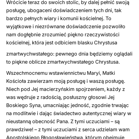
Wrócicie teraz do swoich stolic, by dalej pełnić swoją
posługę, ubogaceni doświadczeniem tych dni, tak
bardzo pełnych wiary i komunii kościelnej. To
wyjątkowe i niezrównane doświadczenie pozwoliło
nam dogłębnie zrozumieć piękno rzeczywistości
kościelnej, która jest odbiciem blasku Chrystusa
zmartwychwstałego: pewnego dnia będziemy oglądali
to piękne oblicze zmartwychwstałego Chrystusa.
Wszechmocnemu wstawiennictwu Maryi, Matki
Kościoła zawierzam moją posługę i waszą posługę.
Niech pod Jej macierzyńskim spojrzeniem, każdy z
was wędruje z radością, posłuszny głosowi Jej
Boskiego Syna, umacniając jedność, zgodnie trwając
na modlitwie i dając świadectwo autentycznej wiary w
nieustanną obecność Pana. Z tymi uczuciami – są
prawdziwe! – z tymi uczuciami z serca udzielam wam
Apostolskiego Błogosławieństwa, którym obejmuję