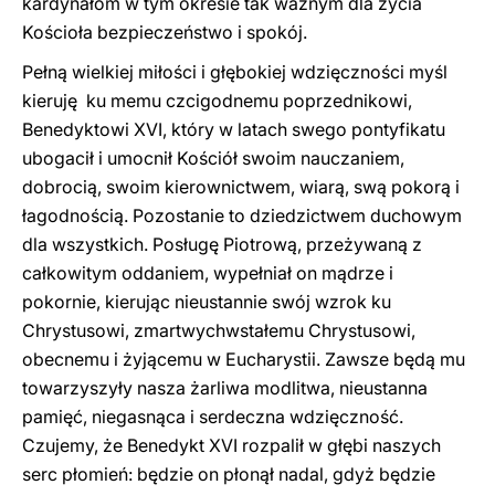
kardynałom w tym okresie tak ważnym dla życia
Kościoła bezpieczeństwo i spokój.
Pełną wielkiej miłości i głębokiej wdzięczności myśl
kieruję ku memu czcigodnemu poprzednikowi,
Benedyktowi XVI, który w latach swego pontyfikatu
ubogacił i umocnił Kościół swoim nauczaniem,
dobrocią, swoim kierownictwem, wiarą, swą pokorą i
łagodnością. Pozostanie to dziedzictwem duchowym
dla wszystkich. Posługę Piotrową, przeżywaną z
całkowitym oddaniem, wypełniał on mądrze i
pokornie, kierując nieustannie swój wzrok ku
Chrystusowi, zmartwychwstałemu Chrystusowi,
obecnemu i żyjącemu w Eucharystii. Zawsze będą mu
towarzyszyły nasza żarliwa modlitwa, nieustanna
pamięć, niegasnąca i serdeczna wdzięczność.
Czujemy, że Benedykt XVI rozpalił w głębi naszych
serc płomień: będzie on płonął nadal, gdyż będzie