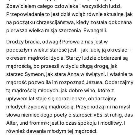
Zbawicielem całego człowieka i wszystkich ludzi.
Przepowiadanie to jest dziś wciąż równie aktualne, jak
na początku chrześcijaństwa, kiedy została dokonana
pierwsza wielka misja szerzenia Ewangelii.
Drodzy bracia, odwagi! Połowa z nas jest w
podeszłym wieku: starość jest – jak lubię ją określać –
okresem mądrości życia. Starzy ludzie obdarzeni są
mądrością, bo przeszli w życiu długą drogę, jak
starzec Symeon, jak stara Anna w świątyni. I właśnie ta
mądrość pozwoliła im rozpoznać Jezusa. Obdarzajmy
tą mądrością młodych: jak dobre wino, które z
upływem lat staje się coraz lepsze, obdarzajmy
młodych życiową mądrością. Przychodzą mi na myśl
słowa niemieckiego poety o starości: «Es ist ruhig, das
Alter, und fromm»: jest to czas spokoju i modlitwy. I
również dawania młodym tej mądrości.