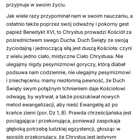
przyjmuje w swoim życiu.
Jak wiele razy przypominał nam w swoim nauczaniu, a
ostatnio także poprzez swój odważny i pokorny gest
papież Benedykt XVI, to Chrystus prowadzi Kościół za
pośrednictwem swego Ducha. Duch Święty ze swoją
życiodajną i jednoczącą siłą jest duszą Kościoła: czyni
z wielu jedno ciało, mistyczne Ciało Chrystusa. Nie
ulegajmy nigdy pesymizmowi goryczy, którą diabeł
podsuwa nam codziennie, nie ulegajmy pesymizmowi
i zniechęceniu: mamy niezłomną pewność, że Duch
Święty swym potężnym tchnieniem daje Kościołowi
odwagę, by wytrwał, a także poszukiwał nowych
metod ewangelizacji, aby nieść Ewangelię aż po
krańce ziemi (por. Dz 1, 8). Prawda chrześcijańska jest
pociągająca i przekonująca, ponieważ zaspokaja
głęboką potrzebę ludzkiej egzystencji, głosząc w
sposób przekonujący, że Chrystus jest jedynym