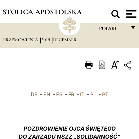
STOLICA APOSTOLSKA
POLSKI
PRZEMÓWIENIA
2019
DECEMBER
FRANÇAIS
ENGLISH
ITALIANO
PORTUGUÊS
ESPAÑOL
DE
-
EN
-
ES
-
FR
-
IT
-
PL
-
PT
DEUTSCH
POLSKI
العربيّة
POZDROWIENIE OJCA ŚWIĘTEGO
DO ZARZĄDU NSZZ „SOLIDARNOŚĆ”
中文