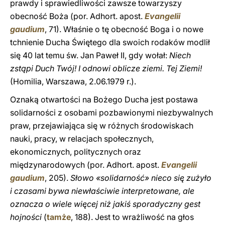
prawdy i sprawiedliwości zawsze towarzyszy
obecność Boża (por. Adhort. apost.
Evangelii
gaudium
, 71). Właśnie o tę obecność Boga i o nowe
tchnienie Ducha Świętego dla swoich rodaków modlił
się 40 lat temu św. Jan Paweł II, gdy wołał:
Niech
zstąpi Duch Twój! I odnowi oblicze ziemi. Tej Ziemi!
(Homilia, Warszawa, 2.06.1979 r.).
Oznaką otwartości na Bożego Ducha jest postawa
solidarności z osobami pozbawionymi niezbywalnych
praw, przejawiająca się w różnych środowiskach
nauki, pracy, w relacjach społecznych,
ekonomicznych, politycznych oraz
międzynarodowych (por. Adhort. apost.
Evangelii
gaudium
, 205).
Słowo «solidarność» nieco się zużyło
i czasami bywa niewłaściwie interpretowane, ale
oznacza o wiele więcej niż jakiś sporadyczny gest
hojności
(
tamże
, 188). Jest to wrażliwość na głos