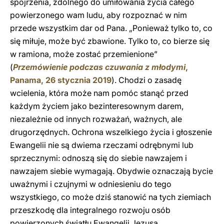
spojrzenia, zdolnego do umiłowania życia całego
powierzonego wam ludu, aby rozpoznać w nim
przede wszystkim dar od Pana. „Ponieważ tylko to, co
się miłuje, może być zbawione. Tylko to, co bierze się
w ramiona, może zostać przemienione”
(
Przemówienie podczas czuwania z młodymi
,
Panama, 26 stycznia 2019
). Chodzi o zasadę
wcielenia, która może nam pomóc stanąć przed
każdym życiem jako bezinteresownym darem,
niezależnie od innych rozważań, ważnych, ale
drugorzędnych. Ochrona wszelkiego życia i głoszenie
Ewangelii nie są dwiema rzeczami odrębnymi lub
sprzecznymi: odnoszą się do siebie nawzajem i
nawzajem siebie wymagają. Obydwie oznaczają bycie
uważnymi i czujnymi w odniesieniu do tego
wszystkiego, co może dziś stanowić na tych ziemiach
przeszkodę dla integralnego rozwoju osób
powierzonych światłu Ewangelii Jezusa.