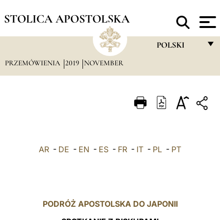
STOLICA APOSTOLSKA
POLSKI
PRZEMÓWIENIA
2019
NOVEMBER
FRANÇAIS
ENGLISH
ITALIANO
PORTUGUÊS
ESPAÑOL
AR
-
DE
-
EN
-
ES
-
FR
-
IT
-
PL
-
PT
DEUTSCH
POLSKI
العربيّة
PODRÓŻ APOSTOLSKA DO JAPONII
中文