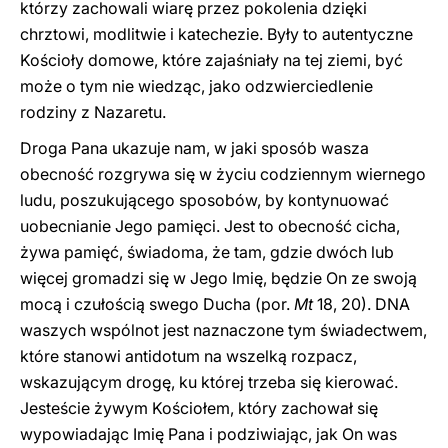
którzy zachowali wiarę przez pokolenia dzięki
chrztowi, modlitwie i katechezie. Były to autentyczne
Kościoły domowe, które zajaśniały na tej ziemi, być
może o tym nie wiedząc, jako odzwierciedlenie
rodziny z Nazaretu.
Droga Pana ukazuje nam, w jaki sposób wasza
obecność rozgrywa się w życiu codziennym wiernego
ludu, poszukującego sposobów, by kontynuować
uobecnianie Jego pamięci. Jest to obecność cicha,
żywa pamięć, świadoma, że ​​tam, gdzie dwóch lub
więcej gromadzi się w Jego Imię, będzie On ze swoją
mocą i czułością swego Ducha (por.
Mt
18, 20). DNA
waszych wspólnot jest naznaczone tym świadectwem,
które stanowi antidotum na wszelką rozpacz,
wskazującym drogę, ku której trzeba się kierować.
Jesteście żywym Kościołem, który zachował się
wypowiadając Imię Pana i podziwiając, jak On was