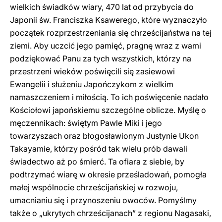
wielkich świadków wiary, 470 lat od przybycia do
Japonii św. Franciszka Ksawerego, które wyznaczyło
początek rozprzestrzeniania się chrześcijaństwa na tej
ziemi. Aby uczcić jego pamięć, pragnę wraz z wami
podziękować Panu za tych wszystkich, którzy na
przestrzeni wieków poświęcili się zasiewowi
Ewangelii i służeniu Japończykom z wielkim
namaszczeniem i miłością. To ich poświęcenie nadało
Kościołowi japońskiemu szczególne oblicze. Myślę o
męczennikach: świętym Pawle Miki i jego
towarzyszach oraz błogosławionym Justynie Ukon
Takayamie, którzy pośród tak wielu prób dawali
świadectwo aż po śmierć. Ta ofiara z siebie, by
podtrzymać wiarę w okresie prześladowań, pomogła
małej wspólnocie chrześcijańskiej w rozwoju,
umacnianiu się i przynoszeniu owoców. Pomyślmy
także o „ukrytych chrześcijanach” z regionu Nagasaki,