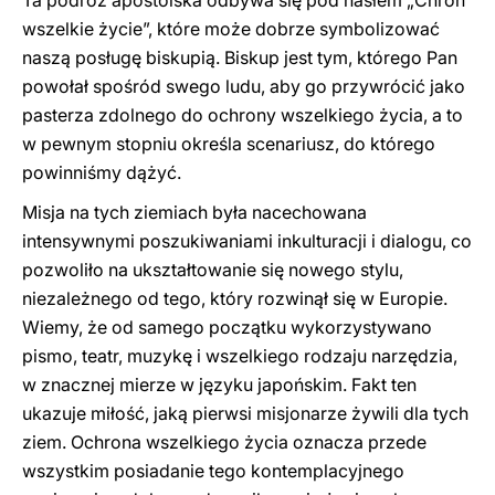
Ta podróż apostolska odbywa się pod hasłem „Chroń
wszelkie życie”, które może dobrze symbolizować
naszą posługę biskupią. Biskup jest tym, którego Pan
powołał spośród swego ludu, aby go przywrócić jako
pasterza zdolnego do ochrony wszelkiego życia, a to
w pewnym stopniu określa scenariusz, do którego
powinniśmy dążyć.
Misja na tych ziemiach była nacechowana
intensywnymi poszukiwaniami inkulturacji i dialogu, co
pozwoliło na ukształtowanie się nowego stylu,
niezależnego od tego, który rozwinął się w Europie.
Wiemy, że od samego początku wykorzystywano
pismo, teatr, muzykę i wszelkiego rodzaju narzędzia,
w znacznej mierze w języku japońskim. Fakt ten
ukazuje miłość, jaką pierwsi misjonarze żywili dla tych
ziem. Ochrona wszelkiego życia oznacza przede
wszystkim posiadanie tego kontemplacyjnego