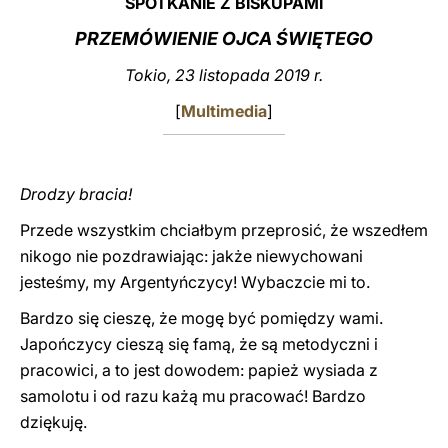
SPOTKANIE Z BISKUPAMI
LATINE
PRZEMÓWIENIE OJCA ŚWIĘTEGO
Tokio, 23 listopada 2019 r.
[
Multimedia
]
Drodzy bracia!
Przede wszystkim chciałbym przeprosić, że wszedłem
nikogo nie pozdrawiając: jakże niewychowani
jesteśmy, my Argentyńczycy! Wybaczcie mi to.
Bardzo się cieszę, że mogę być pomiędzy wami.
Japończycy cieszą się famą, że są metodyczni i
pracowici, a to jest dowodem: papież wysiada z
samolotu i od razu każą mu pracować! Bardzo
dziękuję.