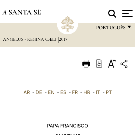
A
SANTA SÉ
PORTUGUÊS
ANGELUS - REGINA CÆLI
2017
FRANÇAIS
ENGLISH
ITALIANO
PORTUGUÊS
ESPAÑOL
AR
-
DE
-
EN
-
ES
-
FR
-
HR
-
IT
-
PT
DEUTSCH
POLSKI
العربيّة
PAPA FRANCISCO
中文