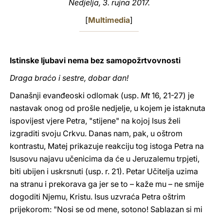
Nedjelja, 3. rujna 2017.
LATINE
[
Multimedia
]
Istinske ljubavi nema bez samopožrtvovnosti
Draga braćo i sestre, dobar dan!
Današnji evanđeoski odlomak (usp.
Mt
16, 21-27) je
nastavak onog od prošle nedjelje, u kojem je istaknuta
ispovijest vjere Petra, "stijene" na kojoj Isus želi
izgraditi svoju Crkvu. Danas nam, pak, u oštrom
kontrastu, Matej prikazuje reakciju tog istoga Petra na
Isusovu najavu učenicima da će u Jeruzalemu trpjeti,
biti ubijen i uskrsnuti (usp. r. 21). Petar Učitelja uzima
na stranu i prekorava ga jer se to – kaže mu – ne smije
dogoditi Njemu, Kristu. Isus uzvraća Petra oštrim
prijekorom: "Nosi se od mene, sotono! Sablazan si mi