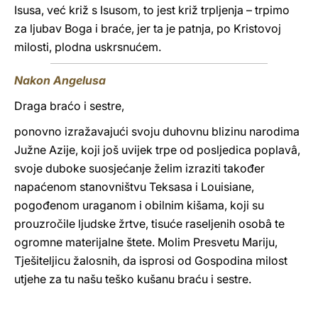
Isusa, već križ s Isusom, to jest križ trpljenja – trpimo
za ljubav Boga i braće, jer ta je patnja, po Kristovoj
milosti, plodna uskrsnućem.
Nakon Angelusa
Draga braćo i sestre,
ponovno izražavajući svoju duhovnu blizinu narodima
Južne Azije, koji još uvijek trpe od posljedica poplavâ,
svoje duboke suosjećanje želim izraziti također
napaćenom stanovništvu Teksasa i Louisiane,
pogođenom uraganom i obilnim kišama, koji su
prouzročile ljudske žrtve, tisuće raseljenih osobâ te
ogromne materijalne štete. Molim Presvetu Mariju,
Tješiteljicu žalosnih, da isprosi od Gospodina milost
utjehe za tu našu teško kušanu braću i sestre.