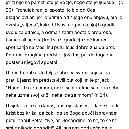
jer ti nije na pameti što je Božje, nego što je ljudsko!" (r.
23). Trenutak ranije, apostol je bio od Oca
blagoslovljen, jer je primio od Njega onu objavu, bio je
čvrsta „stijena", kako bi Isus mogao na njoj izgraditi
svoju zajednicu, a odmah zatim postaje prepreka,
kamen ali ne onaj koji služi građenju već kamen
spoticanja na Mesijinu putu. Isus dobro zna da pred
Petrom i drugima predstoji još dug put do toga da
postanu njegovi apostoli.
U tom trenutku Učitelj se obraća svima koji su ga
pratili, jasno im predstavivši put koji im je prijeći:
"Hoće li tko za mnom, neka se odrekne samoga sebe,
neka uzme svoj križ i neka ide za mnom" (r. 24).
Uvijek, pa tako i danas, postoji iskušenje da se slijedi
Krist bez križa, pa čak i da se Boga pouči ispravnom
putu, poput Petra: "Ne, ne Gospodine, to ne, to se ne
smije nikada dogoditi". Ali Isus nas podsjeća da je