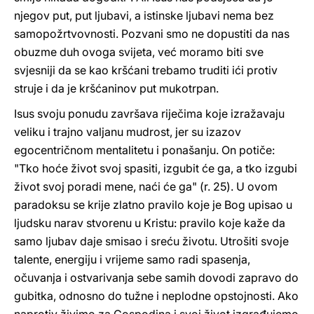
njegov put, put ljubavi, a istinske ljubavi nema bez
samopožrtvovnosti. Pozvani smo ne dopustiti da nas
obuzme duh ovoga svijeta, već moramo biti sve
svjesniji da se kao kršćani trebamo truditi ići protiv
struje i da je kršćaninov put mukotrpan.
Isus svoju ponudu završava riječima koje izražavaju
veliku i trajno valjanu mudrost, jer su izazov
egocentričnom mentalitetu i ponašanju. On potiče:
"Tko hoće život svoj spasiti, izgubit će ga, a tko izgubi
život svoj poradi mene, naći će ga" (r. 25). U ovom
paradoksu se krije zlatno pravilo koje je Bog upisao u
ljudsku narav stvorenu u Kristu: pravilo koje kaže da
samo ljubav daje smisao i sreću životu. Utrošiti svoje
talente, energiju i vrijeme samo radi spasenja,
očuvanja i ostvarivanja sebe samih dovodi zapravo do
gubitka, odnosno do tužne i neplodne opstojnosti. Ako