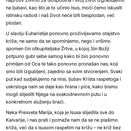
naprotiv živimo za Gospodina i svoj život izgrađujemo
na ljubavi, kao što je to učinio Isus, moći ćemo iskusiti
istinsku radost i naš život neće biti besplodan, već
plodan.
U slavlju Euharistije ponovno proživljavamo otajstvo
križa; ne samo da se spominjemo, nego i vršimo
spomen čin otkupiteljske Žrtve, u kojoj Sin Božji
potpuno gubi sebe samog kako bi bio ponovno
primljen od Oca te tako ponovno pronašao nas, koji
smo bili izgubljeni, zajedno sa svim stvorenjem. Svaki
put kad sudjelujemo na misi, ljubav Krista raspetoga i
uskrsloga nam se daje kao hrana i piće, kako bismo
mogli slijediti Njega na svakodnevnom putu i u
konkretnom služenju braći.
Neka Presveta Marija, koja je Isusa slijedila sve do
Kalvarije, i nas prati i pomaže nam da se ne plašimo
križa, već da s Isusom raspetim na križu – ne križ bez