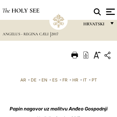
The
HOLY SEE
HRVATSKI
ANGELUS - REGINA CÆLI
2017
FRANÇAIS
ENGLISH
ITALIANO
PORTUGUÊS
ESPAÑOL
AR
-
DE
-
EN
-
ES
-
FR
-
HR
-
IT
-
PT
DEUTSCH
POLSKI
العربيّة
Papin nagovor uz molitvu Anđeo Gospodnji
中文