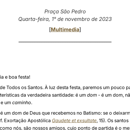
Praça São Pedro
Quarta-feira, 1° de novembro de 2023
[
Multimedia
]
________________________________________
a e boa festa!
e Todos os Santos. À luz desta festa, paremos um pouco par
terísticas da verdadeira santidade: é um
dom
- é um dom, n
e um
caminho
.
e é um dom de Deus que recebemos no Batismo: se o deixar
f. Exortação Apostólica
Gaudete et exsultate
, 15). Os santo
s como nós, são nossos amigos, cujo ponto de partida é o 