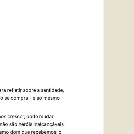
العربيّة
中文
LATINE
a refletir sobre a santidade,
ão se compra - e ao mesmo
mos crescer, pode mudar
s não são heróis inalcançáveis
mesmo dom que recebemos: o