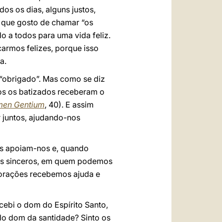
os os dias, alguns justos,
a que gosto de chamar “os
o a todos para uma vida feliz.
carmos felizes, porque isso
a.
 “obrigado”. Mas como se diz
os os batizados receberam o
men Gentium
, 40). E assim
 juntos, ajudando-nos
os apoiam-nos e, quando
gos sinceros, em quem podemos
 orações recebemos ajuda e
ebi o dom do Espírito Santo,
lo dom da santidade? Sinto os