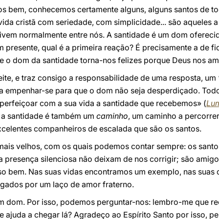
os bem, conhecemos certamente alguns, alguns santos de tod
ida cristã com seriedade, com simplicidade... são aqueles 
vivem normalmente entre nós. A santidade é um dom oferecid
 presente, qual é a primeira reação? É precisamente a de fi
 e o dom da santidade torna-nos felizes porque Deus nos am
ite, e traz consigo a responsabilidade de uma resposta, um
 a empenhar-se para que o dom não seja desperdiçado. Tod
erfeiçoar com a sua vida a santidade que recebemos» (
Lu
 a santidade é também um
caminho
, um caminho a percorrer
celentes companheiros de escalada que são os santos.
mais velhos, com os quais podemos contar sempre: os sant
 presença silenciosa não deixam de nos corrigir; são ami
sso bem. Nas suas vidas encontramos um exemplo, nas suas
igados por um laço de amor fraterno.
m dom. Por isso, podemos perguntar-nos: lembro-me que rec
 ajuda a chegar lá? Agradeço ao Espírito Santo por isso, pe