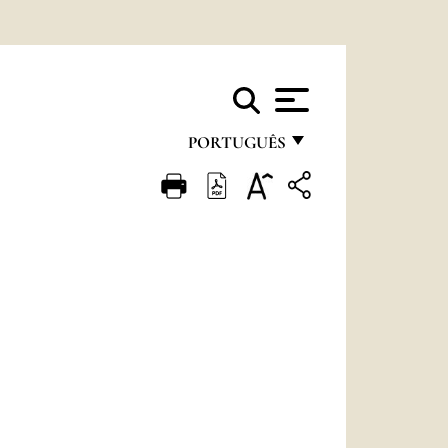
PORTUGUÊS
FRANÇAIS
ENGLISH
ITALIANO
PORTUGUÊS
ESPAÑOL
DEUTSCH
POLSKI