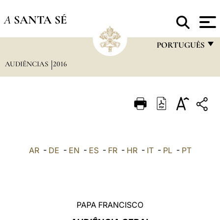
A
SANTA SÉ
PORTUGUÊS
AUDIÊNCIAS
2016
FRANÇAIS
ENGLISH
ITALIANO
PORTUGUÊS
ESPAÑOL
AR
-
DE
-
EN
-
ES
-
FR
-
HR
-
IT
-
PL
-
PT
DEUTSCH
POLSKI
العربيّة
PAPA FRANCISCO
中文