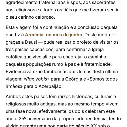
agradecimento fraternal aos Bispos, aos sacerdotes,
aos religiosos e a todos os fiéis que me fizeram sentir
o seu carinho caloroso.
Esta viagem foi a continuação e a conclusão daquela
que fiz à
Arménia, no mês de junho
. Deste modo —
graças a Deus! — pude realizar o projeto de visitar os
três países caucásicos, para confirmar a Igreja
católica que vive ali e para encorajar o caminho
daquelas populações rumo à paz e à fraternidade.
Evidenciavam-no também os dois lemas desta última
viagem:
«Pax vobis»
para a Geórgia e «Somos todos
irmãos» para o Azerbaijão.
Ambos estes países têm raízes históricas, culturais e
religiosas muito antigas, mas ao mesmo tempo vivem
uma fase nova: efetivamente, os dois celebram este
ano o 25º aniversário da própria independência, tendo
vivido durante uma boa parte do século XX sob o