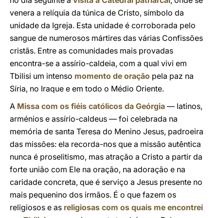
no dia seguinte a
visita à Catedral patriarcal
, onde se
venera a relíquia da túnica de Cristo, símbolo da
unidade da Igreja. Esta unidade é corroborada pelo
sangue de numerosos mártires das várias Confissões
cristãs. Entre as comunidades mais provadas
encontra-se a assírio-caldeia, com a qual vivi em
Tbilisi um intenso
momento de oração
pela paz na
Síria, no Iraque e em todo o Médio Oriente.
A
Missa com os fiéis católicos da Geórgia
— latinos,
arménios e assírio-caldeus — foi celebrada na
memória de santa Teresa do Menino Jesus, padroeira
das missões: ela recorda-nos que a missão autêntica
nunca é proselitismo, mas atração a Cristo a partir da
forte união com Ele na oração, na adoração e na
caridade concreta, que é serviço a Jesus presente no
mais pequenino dos irmãos. É o que fazem os
religiosos e as
religiosas com os quais me encontrei