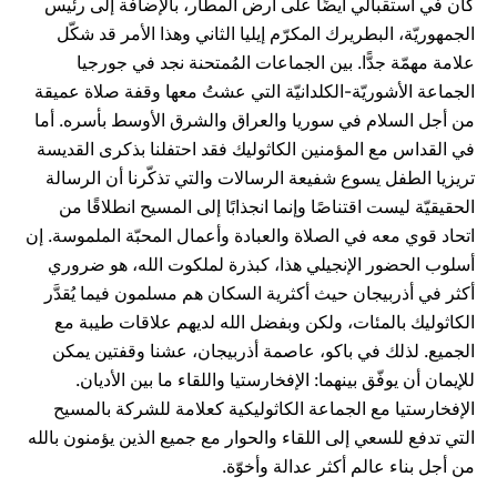
كان في استقبالي أيضًا على أرض المطار، بالإضافة إلى رئيس
الجمهوريّة، البطريرك المكرّم إيليا الثاني وهذا الأمر قد شكّل
علامة مهمّة جدًّا. بين الجماعات المُمتحنة نجد في جورجيا
الجماعة الأشوريّة-الكلدانيّة التي عشتُ معها وقفة صلاة عميقة
من أجل السلام في سوريا والعراق والشرق الأوسط بأسره. أما
في القداس مع المؤمنين الكاثوليك فقد احتفلنا بذكرى القديسة
تريزيا الطفل يسوع شفيعة الرسالات والتي تذكّرنا أن الرسالة
الحقيقيّة ليست اقتناصًا وإنما انجذابًا إلى المسيح انطلاقًا من
اتحاد قوي معه في الصلاة والعبادة وأعمال المحبّة الملموسة. إن
أسلوب الحضور الإنجيلي هذا، كبذرة لملكوت الله، هو ضروري
أكثر في أذربيجان حيث أكثرية السكان هم مسلمون فيما يُقدَّر
الكاثوليك بالمئات، ولكن وبفضل الله لديهم علاقات طيبة مع
الجميع. لذلك في باكو، عاصمة أذربيجان، عشنا وقفتين يمكن
للإيمان أن يوفّق بينهما: الإفخارستيا واللقاء ما بين الأديان.
الإفخارستيا مع الجماعة الكاثوليكية كعلامة للشركة بالمسيح
التي تدفع للسعي إلى اللقاء والحوار مع جميع الذين يؤمنون بالله
من أجل بناء عالم أكثر عدالة وأخوّة.