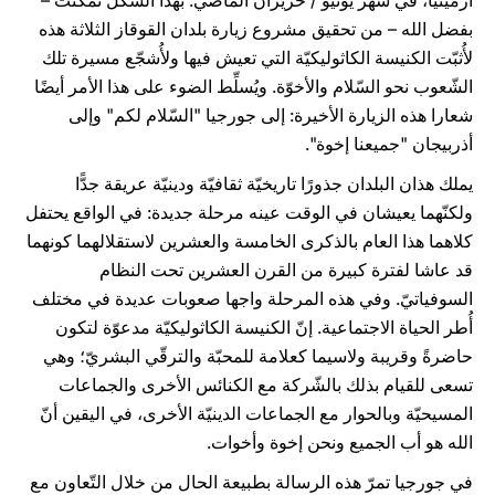
أرمينيا، في شهر يونيو / حزيران الماضي. بهذا الشّكل تمكنّت –
بفضل الله – من تحقيق مشروع زيارة بلدان القوقاز الثلاثة هذه
لأُثبّت الكنيسة الكاثوليكيّة التي تعيش فيها ولأُشجّع مسيرة تلك
الشّعوب نحو السّلام والأخوّة. ويُسلِّط الضوء على هذا الأمر أيضًا
شعارا هذه الزيارة الأخيرة: إلى جورجيا "السّلام لكم" وإلى
أذربيجان "جميعنا إخوة".
يملك هذان البلدان جذورًا تاريخيّة ثقافيّة ودينيّة عريقة جدًّا
ولكنّهما يعيشان في الوقت عينه مرحلة جديدة: في الواقع يحتفل
كلاهما هذا العام بالذكرى الخامسة والعشرين لاستقلالهما كونهما
قد عاشا لفترة كبيرة من القرن العشرين تحت النظام
السوفياتيّ. وفي هذه المرحلة واجها صعوبات عديدة في مختلف
أُطر الحياة الاجتماعية. إنّ الكنيسة الكاثوليكيّة مدعوّة لتكون
حاضرةً وقريبة ولاسيما كعلامة للمحبّة والترقّي البشريّ؛ وهي
تسعى للقيام بذلك بالشّركة مع الكنائس الأخرى والجماعات
المسيحيّة وبالحوار مع الجماعات الدينيّة الأخرى، في اليقين أنّ
الله هو أب الجميع ونحن إخوة وأخوات.
في جورجيا تمرّ هذه الرسالة بطبيعة الحال من خلال التّعاون مع