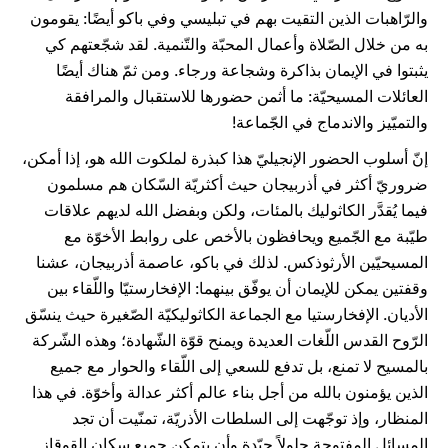
والرّاهبات الذين التقيت بهم في تبليسي وفي باكو أيضًا: يقومون
به من خلال الصّلاة وأعمال المحبّة والتّنمية. لقد شجّعتهم كي
يثبتوا في الإيمان بذاكرة وشجاعة ورجاء. ومن ثمّ هناك أيضًا
العائلات المسيحيّة: ما أثمن حضورها للاستقبال والمرافقة
والتميّيز والاندماج في الجّماعة!
إنّ أسلوب الحضور الإنجيليّ هذا كبذرة لملكوت الله هو، إذا أمكن،
ضروريّ أكثر في أذربيجان حيث أكثريّة السّكان هم مسلمون
فيما يُقدَّر الكاثوليك بالمئات، ولكن وبفضل الله لديهم علاقات
طيّبة مع الجّميع ويحافظون بالأخص على روابط الأخوّة مع
المسيحيّين الأرثوذكس. لذلك في باكو، عاصمة أذربيجان، عشنا
وقفتين يمكن للإيمان أن يوفّق بينهما: الإفخارستيّا واللّقاء بين
الأديان. الإفخارستيا مع الجماعة الكاثوليكيّة الصّغيرة حيث ينسّق
الرّوح القدس اللّغات العديدة ويمنح قوّة الشّهادة؛ وهذه الشّركة
بالمسيح لا تمنع، بل تدفع للسعي إلى اللّقاء والحوار مع جميع
الذين يؤمنون بالله من أجل بناء عالم أكثر عدالة وأخوّة. في هذا
المنظار، وإذ توجّهت إلى السلطات الأذريّة، تمنّيت أن تجد
المسائل المفتوحة حلولاً جيّدة وأن يتمكن جميع سكان القوقاز