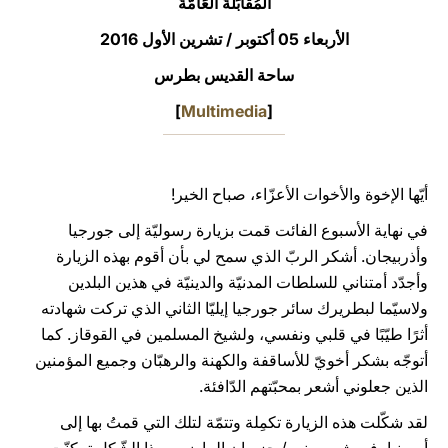
المُقَابَلَةُ العَامَّةُ
LATINE
الأربعاء 05 أكتوبر / تشرين الأول 2016
ساحة القديس بطرس
]
Multimedia
[
أيّها الإخوة والأخوات الأعزّاء، صباح الخير!
في نهاية الأسبوع الفائت قمت بزيارة رسوليّة إلى جورجيا
وأذربيجان. أشكر الربّ الذي سمح لي بأن أقوم بهذه الزيارة
وأجدّد أمتناني للسلطات المدنيّة والدينيّة في هذين البلدين
ولاسيّما لبطريرك سائر جورجيا إيليّا الثاني الذي تركت شهادته
أثرًا طيّبًا في قلبي ونفسي، ولشيخ المسلمين في القوقاز. كما
أتوجّه بشكر أخويّ للأساقفة والكهنة والرهبّان وجميع المؤمنين
الذين جعلوني أشعر بمحبّتهم الدّافئة.
لقد شكّلت هذه الزيارة تكمِلة وتتمّة لتلك التي قمتُ بها إلى