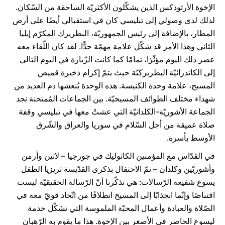
الإخوة الأرثوذكس الذين يشكّلون الأكثريّة الساحقة من السّكان.
لذلك لدى وصولي إلى تبليسي كان في استقبالي أيضًا على أرض
المطار، بالإضافة إلى رئيس الجمهوريّة، البطريرك المكرّم إيليا
الثاني وهذا الأمر قد شكّل علامة مهمّة جدًّا. لقد كان اللّقاء معه
عصر ذلك اليوم مؤثّرًا، تمامًا كما كانت الزّيارة في اليوم التالي
إلى الكاتدرائيّة البطريركيّة حيث يتمّ إكرام ذخيرة قميص
المسيح، علامة وحدة الكنيسة. هذه الوحدة يُنعشها دم العديد من
شهداء مختلف الطوائف المسيحيّة. بين الجماعات المُمتحنة نجد
الجماعة الأشوريّة-الكلدانيّة التي عشتُ معها في تبليسي وقفة
صلاة عميقة من أجل السّلام في سوريا والعراق والشّرق
الأوسط بأسره.
في القدّاس مع المؤمنين الكاثوليك في جورجيا – لاتين وأرمن
وأشوريّين وكلدان – تمّ الاحتفال بذكرى القدّيسة تريزيا الطفل
يسوع شفيعة الرّسالات: هي تذكّرنا أنّ الرّسالة الحقيقيّة ليست
اقتناصًا وإنّما انجذابًا إلى المسيح انطلاقًا من اتّحاد قويّ معه في
الصّلاة والعبادة وأعمال المحبّة الملموسة التي تشكّل خدمة
ليسوع الحاضر في الأصغر بين الإخوة. هذا ما يقوم به الرّهبان