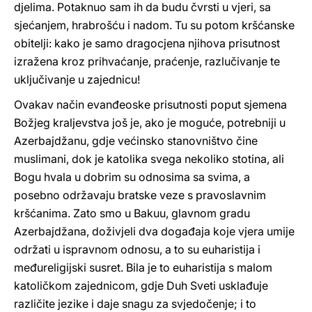
djelima. Potaknuo sam ih da budu čvrsti u vjeri, sa
sjećanjem, hrabrošću i nadom. Tu su potom kršćanske
obitelji: kako je samo dragocjena njihova prisutnost
izražena kroz prihvaćanje, praćenje, razlučivanje te
uključivanje u zajednicu!
Ovakav način evanđeoske prisutnosti poput sjemena
Božjeg kraljevstva još je, ako je moguće, potrebniji u
Azerbajdžanu, gdje većinsko stanovništvo čine
muslimani, dok je katolika svega nekoliko stotina, ali
Bogu hvala u dobrim su odnosima sa svima, a
posebno održavaju bratske veze s pravoslavnim
kršćanima. Zato smo u Bakuu, glavnom gradu
Azerbajdžana, doživjeli dva događaja koje vjera umije
održati u ispravnom odnosu, a to su euharistija i
međureligijski susret. Bila je to euharistija s malom
katoličkom zajednicom, gdje Duh Sveti usklađuje
različite jezike i daje snagu za svjedočenje; i to