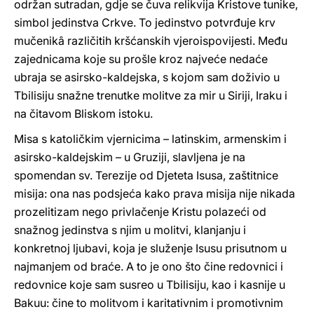
održan sutradan, gdje se čuva relikvija Kristove tunike,
simbol jedinstva Crkve. To jedinstvo potvrđuje krv
mučenikâ različitih kršćanskih vjeroispovijesti. Među
zajednicama koje su prošle kroz najveće nedaće
ubraja se asirsko-kaldejska, s kojom sam doživio u
Tbilisiju snažne trenutke molitve za mir u Siriji, Iraku i
na čitavom Bliskom istoku.
Misa s katoličkim vjernicima – latinskim, armenskim i
asirsko-kaldejskim – u Gruziji, slavljena je na
spomendan sv. Terezije od Djeteta Isusa, zaštitnice
misija: ona nas podsjeća kako prava misija nije nikada
prozelitizam nego privlačenje Kristu polazeći od
snažnog jedinstva s njim u molitvi, klanjanju i
konkretnoj ljubavi, koja je služenje Isusu prisutnom u
najmanjem od braće. A to je ono što čine redovnici i
redovnice koje sam susreo u Tbilisiju, kao i kasnije u
Bakuu: čine to molitvom i karitativnim i promotivnim