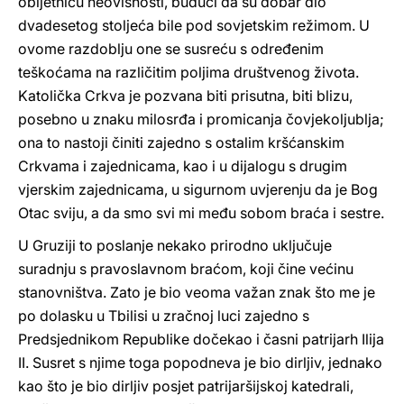
obljetnicu neovisnosti, budući da su dobar dio
dvadesetog stoljeća bile pod sovjetskim režimom. U
ovome razdoblju one se susreću s određenim
teškoćama na različitim poljima društvenog života.
Katolička Crkva je pozvana biti prisutna, biti blizu,
posebno u znaku milosrđa i promicanja čovjekoljublja;
ona to nastoji činiti zajedno s ostalim kršćanskim
Crkvama i zajednicama, kao i u dijalogu s drugim
vjerskim zajednicama, u sigurnom uvjerenju da je Bog
Otac sviju, a da smo svi mi među sobom braća i sestre.
U Gruziji to poslanje nekako prirodno uključuje
suradnju s pravoslavnom braćom, koji čine većinu
stanovništva. Zato je bio veoma važan znak što me je
po dolasku u Tbilisi u zračnoj luci zajedno s
Predsjednikom Republike dočekao i časni patrijarh Ilija
II. Susret s njime toga popodneva je bio dirljiv, jednako
kao što je bio dirljiv posjet patrijaršijskoj katedrali,