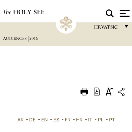
The
HOLY SEE
HRVATSKI
AUDIENCES
2016
FRANÇAIS
ENGLISH
ITALIANO
PORTUGUÊS
ESPAÑOL
DEUTSCH
POLSKI
العربيّة
AR
-
DE
-
EN
-
ES
-
FR
-
HR
-
IT
-
PL
-
PT
中文