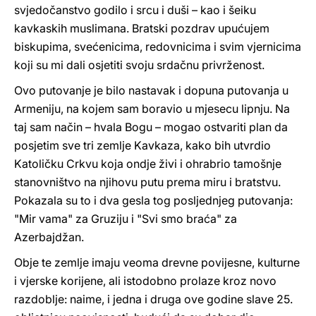
svjedočanstvo godilo i srcu i duši – kao i šeiku
kavkaskih muslimana. Bratski pozdrav upućujem
biskupima, svećenicima, redovnicima i svim vjernicima
koji su mi dali osjetiti svoju srdačnu privrženost.
Ovo putovanje je bilo nastavak i dopuna putovanja u
Armeniju, na kojem sam boravio u mjesecu lipnju. Na
taj sam način – hvala Bogu – mogao ostvariti plan da
posjetim sve tri zemlje Kavkaza, kako bih utvrdio
Katoličku Crkvu koja ondje živi i ohrabrio tamošnje
stanovništvo na njihovu putu prema miru i bratstvu.
Pokazala su to i dva gesla tog posljednjeg putovanja:
"Mir vama" za Gruziju i "Svi smo braća" za
Azerbajdžan.
Obje te zemlje imaju veoma drevne povijesne, kulturne
i vjerske korijene, ali istodobno prolaze kroz novo
razdoblje: naime, i jedna i druga ove godine slave 25.