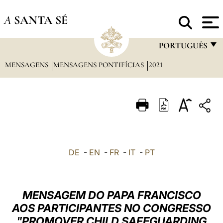
A
SANTA SÉ
PORTUGUÊS
MENSAGENS
MENSAGENS PONTIFÍCIAS
2021
FRANÇAIS
ENGLISH
ITALIANO
PORTUGUÊS
ESPAÑOL
DE
-
EN
-
FR
-
IT
-
PT
DEUTSCH
POLSKI
MENSAGEM DO PAPA FRANCISCO
العربيّة
AOS PARTICIPANTES NO CONGRESSO
"PROMOVER CHILD SAFEGUARDING
中文