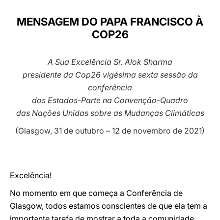
LATINE
MENSAGEM DO PAPA FRANCISCO À
COP26
A Sua Excelência Sr. Alok Sharma
presidente da Cop26 vigésima sexta sessão da
conferência
dos Estados-Parte na Convenção-Quadro
das Nações Unidas sobre as Mudanças Climáticas
(Glasgow, 31 de outubro – 12 de novembro de 2021)
Excelência!
No momento em que começa a Conferência de
Glasgow, todos estamos conscientes de que ela tem a
importante tarefa de mostrar a toda a comunidade