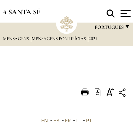
A
SANTA SÉ
PORTUGUÊS
MENSAGENS
MENSAGENS PONTIFÍCIAS
2021
FRANÇAIS
ENGLISH
ITALIANO
PORTUGUÊS
ESPAÑOL
DEUTSCH
POLSKI
العربيّة
EN
-
ES
-
FR
-
IT
-
PT
中文