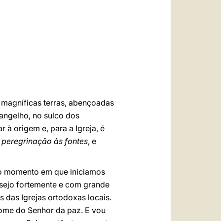
العربيّة
中文
LATINE
 magníficas terras, abençoadas
vangelho, no sulco dos
 à origem e, para a Igreja, é
a
peregrinação às fontes
, e
no momento em que iniciamos
desejo fortemente e com grande
s das Igrejas ortodoxas locais.
nome do Senhor da paz. E vou