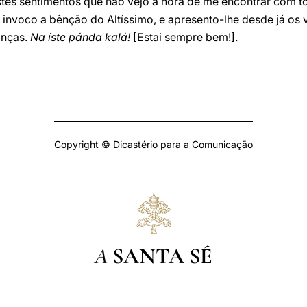
stes sentimentos que não vejo a hora de me encontrar com 
s invoco a bênção do Altíssimo, e apresento-lhe desde já os 
anças.
Na íste pánda kalá!
[Estai sempre bem!].
Copyright © Dicastério para a Comunicação
A
SANTA SÉ