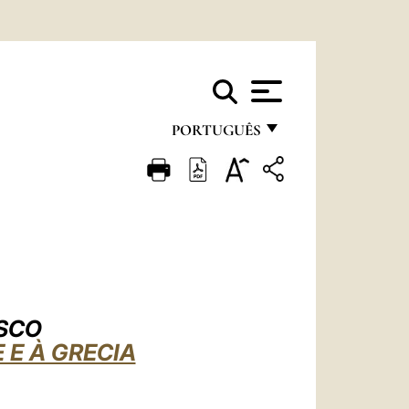
PORTUGUÊS
FRANÇAIS
ENGLISH
ITALIANO
PORTUGUÊS
ESPAÑOL
SCO
DEUTSCH
 E À GRECIA
POLSKI