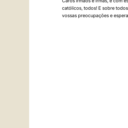
Caros irmãos e irmãs, é com e
católicos, todos! E sobre todo
vossas preocupações e esper