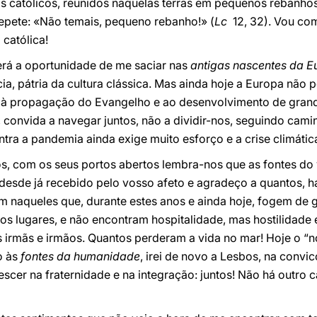
os católicos, reunidos naquelas terras em pequenos rebanho
repete: «Não temais, pequeno rebanho!» (
Lc
12, 32). Vou com
 católica!
rá a oportunidade de me saciar nas
antigas nascentes da E
ia, pátria da cultura clássica. Mas ainda hoje a Europa não 
u à propagação do Evangelho e ao desenvolvimento de grand
s, convida a navegar juntos, não a dividir-nos, seguindo cami
ntra a pandemia ainda exige muito esforço e a crise climát
s, com os seus portos abertos lembra-nos que as fontes do 
 desde já recebido pelo vosso afeto e agradeço a quantos, 
m naqueles que, durante estes anos e ainda hoje, fogem de
utros lugares, e não encontram hospitalidade, mas hostilidad
 irmãs e irmãos. Quantos perderam a vida no mar! Hoje o “n
o às
fontes da humanidade
, irei de novo a Lesbos, na convi
escer na fraternidade e na integração: juntos! Não há outro 