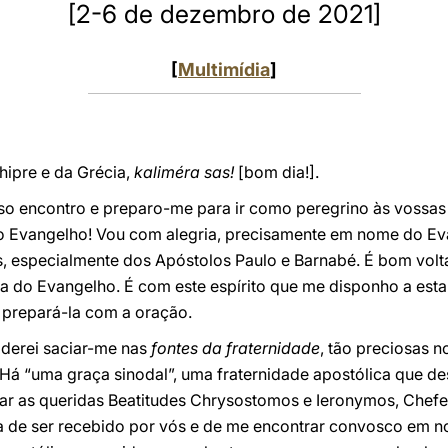
[2-6 de dezembro de 2021]
[
Multimídia
]
hipre e da Grécia,
kaliméra sas!
[bom dia!].
so encontro e preparo-me para ir como peregrino às vossas
pelo Evangelho! Vou com alegria, precisamente em nome do E
, especialmente dos Apóstolos Paulo e Barnabé. É bom voltar
ia do Evangelho. É com este espírito que me disponho a est
 prepará-la com a oração.
derei saciar-me nas
fontes da fraternidade
, tão preciosas 
l. Há “uma graça sinodal”, uma fraternidade apostólica que 
sitar as queridas Beatitudes Chrysostomos e Ieronymos, Chefe
ça de ser recebido por vós e de me encontrar convosco em 