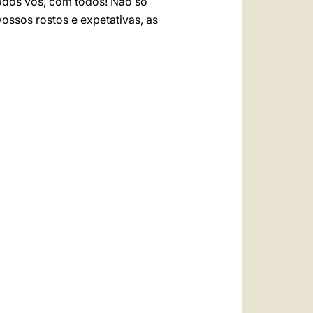
todos vós, com todos! Não só
vossos rostos e expetativas, as