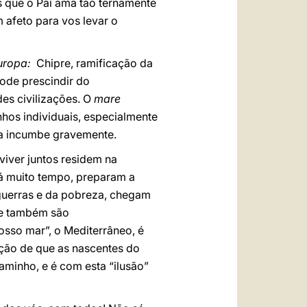
s que o Pai ama tão ternamente
 afeto para vos levar o
uropa:
Chipre, ramificação da
pode prescindir do
es civilizações. O
mare
nhos individuais, especialmente
ica incumbe gravemente.
viver juntos residem na
há muito tempo, preparam a
 guerras e da pobreza, chegam
e e também são
osso mar”, o Mediterrâneo, é
cção de que as nascentes do
caminho, e é com esta “ilusão”