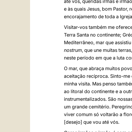
até vós, queridas irmãs e irmã
e às quais Jesus, bom Pastor, 
encorajamento de toda a Igreja
Visitar-vos também me oferece
Terra Santa no continente; Gréc
Mediterrâneo, mar que assisti
nostrum
, que une muitas terra
neste período em que a luta co
O mar, que abraça muitos povo
aceitação recíproca. Sinto-me
minha visita. Mas penso també
ao litoral do continente e a o
instrumentalizados. São nossas
um grande cemitério. Peregrin
viver comum só voltarão a flor
[desejo] que vou até vós.