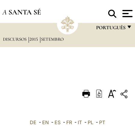
A
SANTA SÉ
PORTUGUÊS
DISCURSOS
2015
SETEMBRO
FRANÇAIS
ENGLISH
ITALIANO
PORTUGUÊS
ESPAÑOL
DEUTSCH
POLSKI
العربيّة
DE
-
EN
-
ES
-
FR
-
IT
-
PL
-
PT
中文