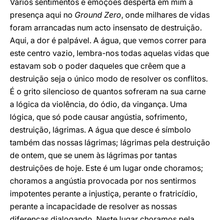
Vários sentimentos e emoções desperta em mim a
presença aqui no
Ground Zero
, onde milhares de vidas
foram arrancadas num acto insensato de destruição.
Aqui, a dor é palpável. A água, que vemos correr para
este centro vazio, lembra-nos todas aquelas vidas que
estavam sob o poder daqueles que crêem que a
destruição seja o único modo de resolver os conflitos.
É o grito silencioso de quantos sofreram na sua carne
a lógica da violência, do ódio, da vingança. Uma
lógica, que só pode causar angústia, sofrimento,
destruição, lágrimas. A água que desce é símbolo
também das nossas lágrimas; lágrimas pela destruição
de ontem, que se unem às lágrimas por tantas
destruições de hoje. Este é um lugar onde choramos;
choramos a angústia provocada por nos sentirmos
impotentes perante a injustiça, perante o fratricídio,
perante a incapacidade de resolver as nossas
diferenças dialogando. Neste lugar choramos pela