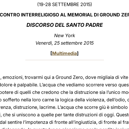
(19-28 SETTEMBRE 2015)
NCONTRO INTERRELIGIOSO AL MEMORIAL DI GROUND ZE
DISCORSO DEL SANTO PADRE
New York
Venerdì, 25 settembre 2015
[
Multimedia
]
i, emozioni, trovarmi qui a Ground Zero, dove migliaia di vite
l dolore è palpabile. L’acqua che vediamo scorrere verso quest
potere di quelli che credono che la distruzione sia l’unico modo 
 sofferto nella loro carne la logica della violenza, dell’odio,
enza, distruzione, lacrime. L’acqua che scorre giù è simbolo 
ri, che si uniscono a quelle per tante distruzioni di oggi. Que
 sentire l’impotenza di fronte all’ingiustizia, di fronte al frat