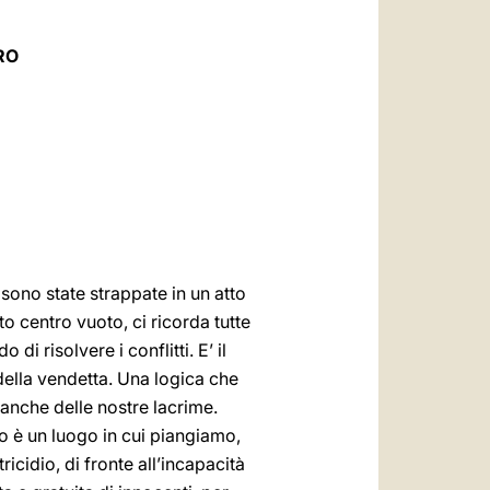
العربيّة
中文
RO
LATINE
 sono state strappate in un atto
o centro vuoto, ci ricorda tutte
di risolvere i conflitti. E’ il
 della vendetta. Una logica che
anche delle nostre lacrime.
sto è un luogo in cui piangiamo,
ricidio, di fronte all’incapacità