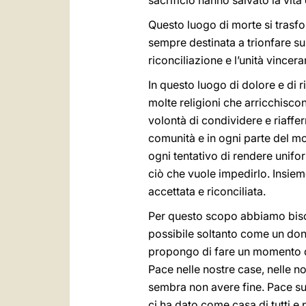
sacrificio hanno salvato la vita di
Questo luogo di morte si trasfor
sempre destinata a trionfare sui
riconciliazione e l’unità vincera
In questo luogo di dolore e di 
molte religioni che arricchiscon
volontà di condividere e riaffer
comunità e in ogni parte del m
ogni tentativo di rendere uniform
ciò che vuole impedirlo. Insieme
accettata e riconciliata.
Per questo scopo abbiamo bisogn
possibile soltanto come un dono
propongo di fare un momento di 
Pace nelle nostre case, nelle no
sembra non avere fine. Pace su
ci ha dato come casa di tutti e 