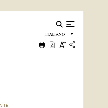
ITALIANO
FRANÇAIS
ENGLISH
ITALIANO
PORTUGUÊS
ESPAÑOL
DEUTSCH
POLSKI
NITE