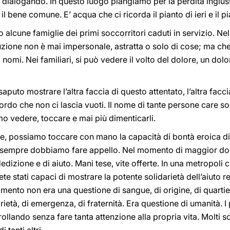
e dialogando. In questo luogo piangiamo per la perdita ingiust
l bene comune. E’ acqua che ci ricorda il pianto di ieri e il pi
 alcune famiglie dei primi soccorritori caduti in servizio. Ne
zione non è mai impersonale, astratta o solo di cose; ma che
nomi. Nei familiari, si può vedere il volto del dolore, un dolor
saputo mostrare l’altra faccia di questo attentato, l’altra facc
ordo che non ci lascia vuoti. Il nome di tante persone care so
iamo vedere, toccare e mai più dimenticarli.
te, possiamo toccare con mano la capacità di bontà eroica di
 sempre dobbiamo fare appello. Nel momento di maggior dolor
 dedizione e di aiuto. Mani tese, vite offerte. In una metropo
iete stati capaci di mostrare la potente solidarietà dell’aiuto 
mento non era una questione di sangue, di origine, di quartier
arietà, di emergenza, di fraternità. Era questione di umanità.
crollando senza fare tanta attenzione alla propria vita. Molti s