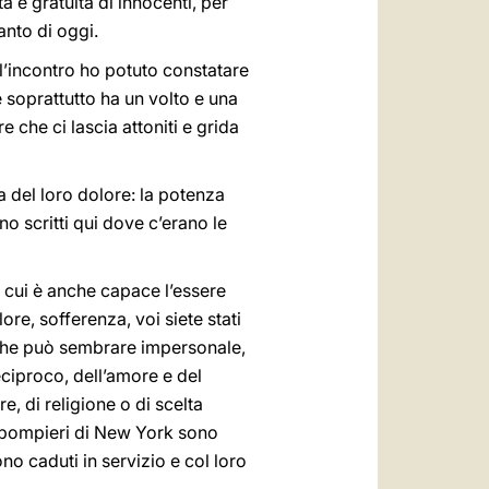
a e gratuita di innocenti, per
anto di oggi.
ll’incontro ho potuto constatare
 soprattutto ha un volto e una
e che ci lascia attoniti e grida
ia del loro dolore: la potenza
no scritti qui dove c’erano le
 cui è anche capace l’essere
e, sofferenza, voi siete stati
li che può sembrare impersonale,
reciproco, dell’amore e del
e, di religione o di scelta
 I pompieri di New York sono
ono caduti in servizio e col loro