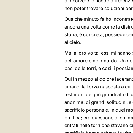
di risolvere le nostre differenz
non poter trovare soluzioni per i
Qualche minuto fa ho incontrato
ancora una volta come la distru
storia, è concreta, possiede dei 
al cielo.
Ma, a loro volta, essi mi hanno 
dell’amore e del ricordo. Un ric
basi delle torri, e così li poss
Qui in mezzo al dolore laceran
umano, la forza nascosta a cui
testimoni dei più grandi atti di
anonima, di grandi solitudini, s
sacrificio personale. In quel mo
politica; era questione di solid
entrati nelle torri che stavano 