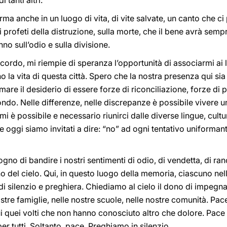
 tanti altri.
ma anche in un luogo di vita, di vite salvate, un canto che ci
 profeti della distruzione, sulla morte, che il bene avrà sempr
nno sull’odio e sulla divisione.
ricordo, mi riempie di speranza l’opportunità di associarmi ai
o la vita di questa città. Spero che la nostra presenza qui si
mare il desiderio di essere forze di riconciliazione, forze di 
ondo. Nelle differenze, nelle discrepanze è possibile vivere
i è possibile e necessario riunirci dalle diverse lingue, cultur
 oggi siamo invitati a dire: “no” ad ogni tentativo uniformant
o di bandire i nostri sentimenti di odio, di vendetta, di ra
 del cielo. Qui, in questo luogo della memoria, ciascuno nel
silenzio e preghiera. Chiediamo al cielo il dono di impegnar
stre famiglie, nelle nostre scuole, nelle nostre comunità. Pac
i quei volti che non hanno conosciuto altro che dolore. Pac
per tutti. Soltanto, pace. Preghiamo in silenzio.