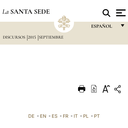
La
SANTA SEDE
ESPAÑOL
DISCURSOS
2015
SEPTIEMBRE
FRANÇAIS
ENGLISH
ITALIANO
PORTUGUÊS
ESPAÑOL
DEUTSCH
POLSKI
العربيّة
DE
-
EN
-
ES
-
FR
-
IT
-
PL
-
PT
中文