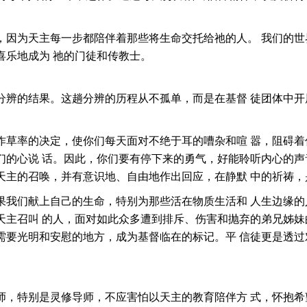
，因为天主每一步都陪伴着那些将生命交托给祂的人。 我们的世
喜乐地成为 祂的门徒和传教士。
分辨的结果。这趟分辨的历程从不孤单，而是在基督 徒团体中开
作草率的决定，使你们每天面对不绝于耳的嘈杂和喧 嚣，阻碍着
们的心说 话。因此，你们要有停下来的勇气，好能聆听内心的声
天主的召唤，并有意识地、自由地作出回应，在静默 中的祈祷
果我们献上自己的生命，特别为那些活在物质生活和 人生边缘的
天主召叫 的人，面对如此众多遭到排斥、伤害和抛弃的弟兄姊妹
需要光明和安慰的地方，成为基督临在的标记。平 信徒更是透过
师，特别是灵修导师，不应害怕以天主的教育陪伴方 式，怀抱希