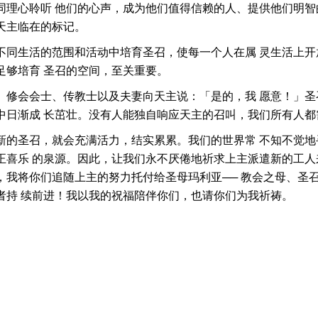
同理心聆听 他们的心声，成为他们值得信赖的人、提供他们明智
天主临在的标记。
不同生活的范围和活动中培育圣召，使每一个人在属 灵生活上开
足够培育 圣召的空间，至关重要。
、修会会士、传教士以及夫妻向天主说：「是的，我 愿意！」圣
中日渐成 长茁壮。没有人能独自响应天主的召叫，我们所有人都
新的圣召，就会充满活力，结实累累。我们的世界常 不知不觉地
正喜乐 的泉源。因此，让我们永不厌倦地祈求上主派遣新的工人
，我将你们追随上主的努力托付给圣母玛利亚── 教会之母、圣
者持 续前进！我以我的祝福陪伴你们，也请你们为我祈祷。