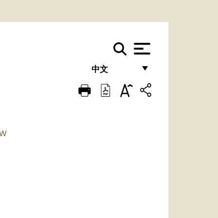
中文
FRANÇAIS
ENGLISH
ITALIANO
TW
PORTUGUÊS
ESPAÑOL
DEUTSCH
POLSKI