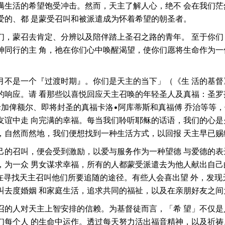
满生活的希望饱受冲击。然而，天主了解人心，绝不 会在我们茫
爱的、都 是蒙受召叫和被派遣成为怀着希望的朝圣者。
们，蒙召去肯定、分辨以及陪伴踏上圣召之路的青年。 至于你们
神同行的主 角，祂在你们心中唤醒渴望，使你们愿将生命作为
月不是一个『过渡时期』。你们是天主的当下」（《生 活的基督》
的响应。请 看那些以喜悦回应天主召唤的年轻圣人及真福：圣罗
母加俾额尔、即将封圣的真福卡洛•阿库蒂斯和真福傅 乔治等等
谊中走 向完满的幸福。每当我们聆听耶稣的话语，我们的心是火
，自然而然地，我们便想找到一种生活方式，以回报 天主早已
己的召叫，便会受到激励，以爱与服务作为一种望德 与爱德的表
，为一众 男女谋求幸福，所有的人都蒙受派遣去为他人献出自己
人在寻找天主召叫他们所要追随的途径。有些人会喜出望 外，发
叫去度婚姻 和家庭生活，追求共同的福祉，以及在亲朋好友之间
召的人对天主上智安排的信赖。为基督徒而言，「希 望」不仅是
们每个人 的生命中运作。透过每天努力活出福音精神，以及祈祷