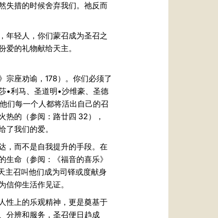
然失措的时候舍弃我们。祂反而
，年轻人，你们蒙召成为圣召之
一份爱的礼物献给天主。
宗座劝谕，178）。你们必须了
莎•利马、圣道明•沙维豪、圣德
，他们每一个人都将活出自己的召
热的（参阅：路廿四 32），
赐给了我们的爱。
达，而不是自我提升的手段。在
的生命（参阅：《福音的喜乐》
现天主召叫他们成为司铎或度献身
为信仰生活作见证。
人性上的乐观精神，更是奠基于
、分辨和服务，圣召便日趋成