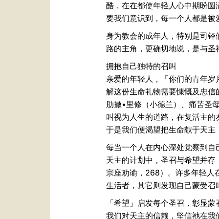
酷，在在都使年轻人心中期盼圆
要我们意识到，每一个人都是被
身为教会的成年人，特别是司铎
路的主角，更确切地说，是与圣
拥抱自己独特的召叫
亲爱的年轻人，「你们的青年岁
解这份生命礼物需要慷慨及忠信
肋撒•里修（小德兰）、痛苦圣
叫视为人生的道路，在复活主的友
于是我们便渴望把生命献于天主
每当一个人在内心深处觉察到自
天主的计划中，圣召与希望并存
宗座劝谕，268）。许多年轻
生活者，其它则发现自己蒙受召
「希望」启发每个圣召，彰显蒙
我们对天主的信赖，坚信祂在我