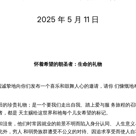
2025 年 5 月 11 日
怀着希望的朝圣者：生命的礼物
，我诚挚地向你们发布一个喜乐和鼓舞人心的邀请，请你 们慷慨
田的珍贵礼物；是一个要我们走出自我、踏上爱与服 务旅程的召
者，都是 天主赐给这世界和祂每个儿女希望的标记。
和沮丧，他们时常因就业的前景不明而陷入身分认同、 人生意义
此外，穷人 和弱势族群遭受不公义的对待、因追求享受而使人自