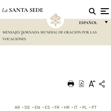
La
SANTA SEDE
ESPAÑOL
MENSAJES
JORNADA MUNDIAL DE ORACIÓN POR LAS
FRANÇAIS
VOCACIONES
ENGLISH
ITALIANO
PORTUGUÊS
ESPAÑOL
DEUTSCH
POLSKI
العربيّة
AR
-
DE
-
EN
-
ES
-
FR
-
HR
-
IT
-
PL
-
PT
中文