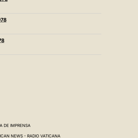
中文
LATINE
978
78
A DE IMPRENSA
ICAN NEWS - RADIO VATICANA