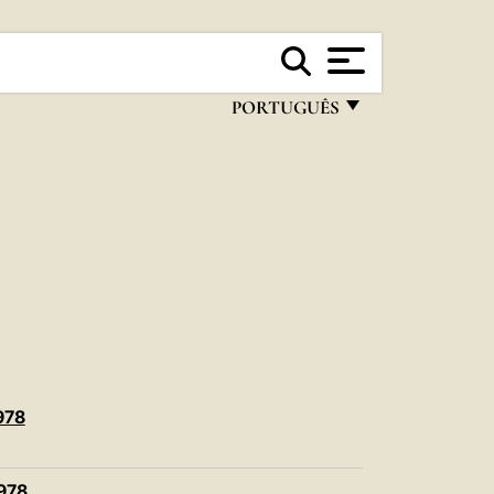
PORTUGUÊS
FRANÇAIS
ENGLISH
ITALIANO
PORTUGUÊS
ESPAÑOL
DEUTSCH
POLSKI
978
العربيّة
1978