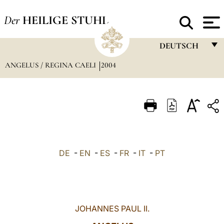
Der
HEILIGE STUHL
DEUTSCH
ANGELUS / REGINA CAELI
2004
FRANÇAIS
ENGLISH
ITALIANO
PORTUGUÊS
ESPAÑOL
DE
-
EN
-
ES
-
FR
-
IT
-
PT
DEUTSCH
POLSKI
العربيّة
JOHANNES PAUL II.
中文