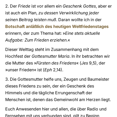
2. Der
Friede
ist vor allem ein
Geschenk Gottes
, aber er
ist auch ein Plan,
zu dessen Verwirklichung jeder
seinen Beitrag leisten muß
. Daran wollte ich in der
Botschaft anläßlich des heutigen Weltfriedenstages
erinnern, der zum Thema hat: »
Eine stets aktuelle
Aufgabe: Zum Frieden erziehen
.«
Dieser Welttag steht im Zusammenhang mit dem
Hochfest der
Gottesmutter Maria
. In ihr betrachten wir
die Mutter des »
Fürsten des Friedens
« (
Jes
9,5), der
»unser Frieden« ist (
Eph
2,14).
3. Die Gottesmutter helfe uns, Zeugen und Baumeister
dieses Friedens zu sein, der ein Geschenk des
Himmels und die tägliche Errungenschaft der
Menschen ist, denen das Gemeinwohl am Herzen liegt.
Euch Anwesenden hier und allen, die über Radio und
Fernsehen mit uns verbunden sind, gilt zu Beginn