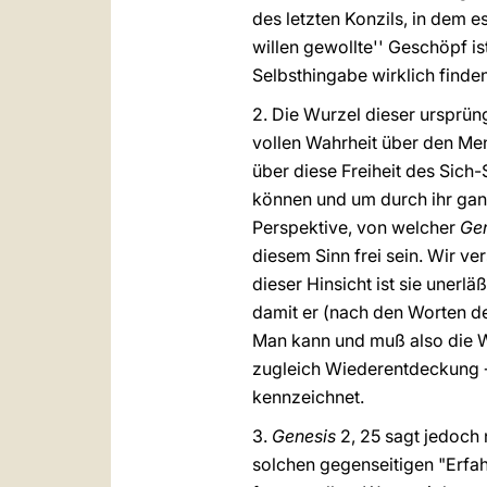
des letzten Konzils, in dem e
willen gewollte'' Geschöpf i
Selbsthingabe wirklich finden
2. Die Wurzel dieser ursprün
vollen Wahrheit über den Me
über diese Freiheit des Sich
können und um durch ihr ganz
Perspektive, von welcher
Ge
diesem Sinn frei sein. Wir ver
dieser Hinsicht ist sie uner
damit er (nach den Worten d
Man kann und muß also die Wo
zugleich Wiederentdeckung ‒ 
kennzeichnet.
3.
Genesis
2,
25 sagt jedoch n
solchen gegenseitigen "Erfah