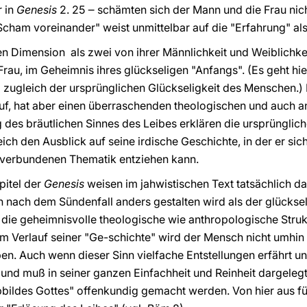
r in
Genesis
2. 25 ‒ schämten sich der Mann und die Frau nich
Scham voreinander" weist unmittelbar auf die "Erfahrung" als
ven Dimension als zwei von ihrer Männlichkeit und Weiblichke
rau, im Geheimnis ihres glückseligen "Anfangs". (Es geht hi
zugleich der ursprünglichen Glückseligkeit des Menschen.) D
uf, hat aber einen überraschenden theologischen und auch a
es bräutlichen Sinnes des Leibes erklären die ursprünglich
h den Ausblick auf seine irdische Geschichte, in der er sich
 verbundenen Thematik entziehen kann.
pitel der
Genesis
weisen im jahwistischen Text tatsächlich da
ch nach dem Sündenfall anders gestalten wird als der glückse
f die geheimnisvolle theologische wie anthropologische Stru
im Verlauf seiner "Ge-schichte" wird der Mensch nicht umhi
en. Auch wenn dieser Sinn vielfache Entstellungen erfährt und
und muß in seiner ganzen Einfachheit und Reinheit dargelegt
Abbildes Gottes" offenkundig gemacht werden. Von hier aus 