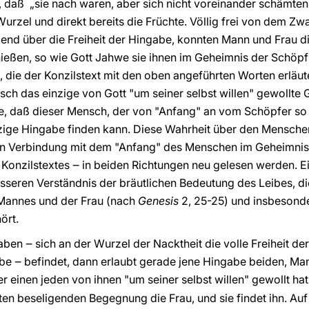
n, daß „sie nach waren, aber sich nicht voreinander schämten
urzel und direkt bereits die Früchte. Völlig frei von dem Z
ügend über die Freiheit der Hingabe, konnten Mann und Frau d
ießen, so wie Gott Jahwe sie ihnen im Geheimnis der Schöpf
die der Konzilstext mit den oben angeführten Worten erläut
ch das einzige von Gott "um seiner selbst willen" gewollte G
e, daß dieser Mensch, der von "Anfang" an vom Schöpfer so 
zige Hingabe finden kann. Diese Wahrheit über den Mensche
in Verbindung mit dem "Anfang" des Menschen im Geheimnis
 Konzilstextes ‒ in beiden Richtungen neu gelesen werden. E
esseren Verständnis der bräutlichen Bedeutung des Leibes, d
Mannes und der Frau (nach
Genesis
2, 25-25) und insbesonde
ört.
aben ‒ sich an der Wurzel der Nacktheit die volle Freiheit de
e ‒ befindet, dann erlaubt gerade jene Hingabe beiden, Man
r einen jeden von ihnen "um seiner selbst willen" gewollt hat
ten beseligenden Begegnung die Frau, und sie findet ihn. Auf