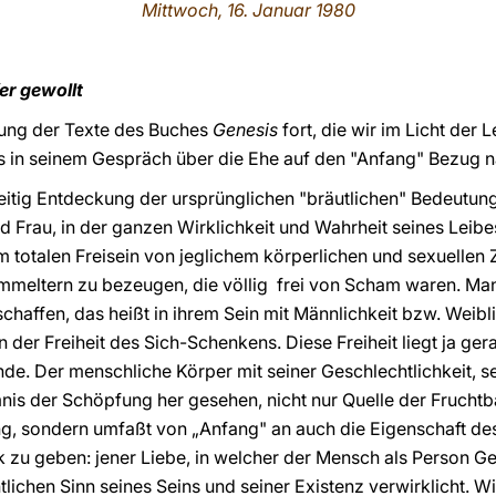
Mittwoch, 16. Januar 1980
r gewollt
ärung der Texte des Buches
Genesis
fort, die wir im Licht der
us in seinem Gespräch über die Ehe auf den "Anfang" Bezug 
itig Entdeckung der ursprünglichen "bräutlichen" Bedeutung
 Frau, in der ganzen Wirklichkeit und Wahrheit seines Leibe
m totalen Freisein von jeglichem körperlichen und sexuellen 
ammeltern zu bezeugen, die völlig frei von Scham waren. Ma
schaffen, das heißt in ihrem Sein mit Männlichkeit bzw. Weibl
d in der Freiheit des Sich-Schenkens. Diese Freiheit liegt ja ge
e. Der menschliche Körper mit seiner Geschlechtlichkeit, s
mnis der Schöpfung her gesehen, nicht nur Quelle der Fruchtb
, sondern umfaßt von „Anfang" an auch die Eigenschaft des „
k zu geben: jener Liebe, in welcher der Mensch als Person 
ichen Sinn seines Seins und seiner Existenz verwirklicht. Wi