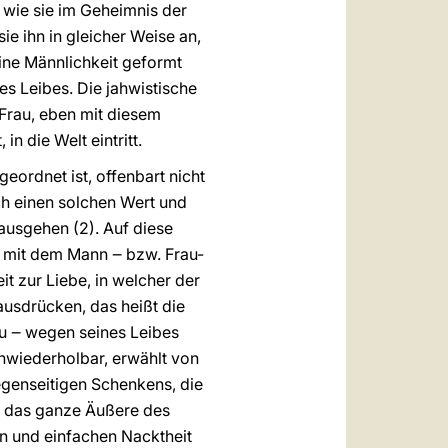
, wie sie im Geheimnis der
e ihn in gleicher Weise an,
ine Männlichkeit geformt
s Leibes. Die jahwistische
Frau, eben mit diesem
n die Welt eintritt.
eordnet ist, offenbart nicht
ch einen solchen Wert und
nausgehen (2). Auf diese
 mit dem Mann ‒ bzw. Frau-
t zur Liebe, in welcher der
ausdrücken, das heißt die
au ‒ wegen seines Leibes
unwiederholbar, erwählt von
egenseitigen Schenkens, die
ch das ganze Äußere des
en und einfachen Nacktheit