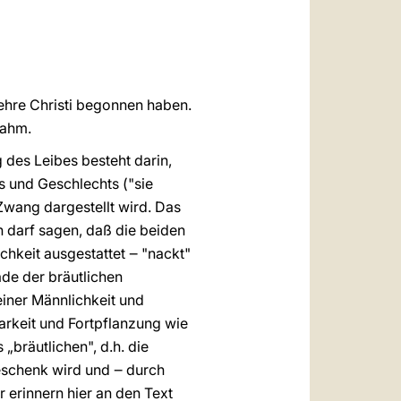
العربيّة
中文
LATINE
 Lehre Christi begonnen haben.
nahm.
 des Leibes besteht darin,
s und Geschlechts ("sie
Zwang dargestellt wird. Das
n darf sagen, daß die beiden
ichkeit ausgestattet ‒ "nackt"
rade der bräutlichen
einer Männlichkeit und
arkeit und Fortpflanzung wie
bräutlichen", d.h. die
Geschenk wird und ‒ durch
r erinnern hier an den Text