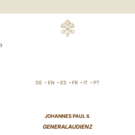
0
DE
-
EN
-
ES
-
FR
-
IT
-
PT
JOHANNES PAUL II.
GENERALAUDIENZ