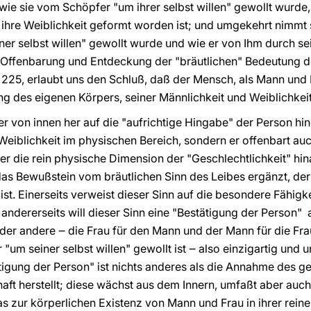
, wie sie vom Schöpfer "um ihrer selbst willen" gewollt wurde
 ihre Weiblichkeit geformt worden ist; und umgekehrt nimmt si
er selbst willen" gewollt wurde und wie er von Ihm durch se
e Offenbarung und Entdeckung der "bräutlichen" Bedeutung de
,
225, erlaubt uns den Schluß, daß der Mensch, als Mann und 
des eigenen Körpers, seiner Männlichkeit und Weiblichkeit, i
r von innen her auf die "aufrichtige Hingabe" der Person hing
Weiblichkeit im physischen Bereich, sondern er offenbart au
ber die rein physische Dimension der "Geschlechtlichkeit" hi
s Bewußstein vom bräutlichen Sinn des Leibes ergänzt, der
. Einerseits verweist dieser Sinn auf die besondere Fähigkei
dererseits will dieser Sinn eine "Bestätigung der Person" 
 der andere ‒ die Frau für den Mann und der Mann für die Fr
"um seiner selbst willen" gewollt ist ‒ also einzigartig und 
tigung der Person" ist nichts anderes als die Annahme des g
aft herstellt; diese wächst aus dem Innern, umfaßt aber au
as zur körperlichen Existenz von Mann und Frau in ihrer rein