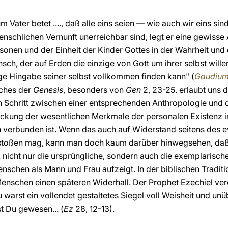
 Vater betet ...., daß alle eins seien — wie auch wir eins sind
menschlichen Vernunft unerreichbar sind, legt er eine gewisse
rsonen und der Einheit der Kinder Gottes in der Wahrheit und 
ch, der auf Erden die einzige von Gott um ihrer selbst willen
tige Hingabe seiner selbst vollkommen finden kann" (
Gaudium
uches der
Genesis
, besonders von
Gen
2, 23-25. erlaubt uns
ren Schritt zwischen einer entsprechenden Anthropologie und 
eckung der wesentlichen Merkmale der personalen Existenz i
verbunden ist. Wenn das auch auf Widerstand seitens des e
stoßen mag, kann man doch kaum darüber hinwegsehen, daß 
. nicht nur die ursprüngliche, sondern auch die exemplarisc
chen als Mann und Frau aufzeigt. In der biblischen Traditio
enschen einen späteren Widerhall. Der Prophet Ezechiel ver
arst ein vollendet gestaltetes Siegel voll Weisheit und unüb
st Du gewesen... (
Ez
28, 12-13).