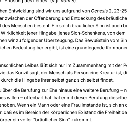
 "Erlösung des Leibes" (vgl.
Röm
8).
chen Entwicklung sind wir uns aufgrund von
Genesis
2, 23-25
 zwischen der Offenbarung und Entdeckung des bräutlichen
 des Menschen besteht. Ein solch bräutlicher Sinn ist auch b
e Wirklichkeit jener Hingabe, jenes Sich-Schenkens, von dem 
mmen wir zu folgender Überzeugung: Das Bewußstein vom Sinn
ichen Bedeutung her ergibt, ist eine grundlegende Komponen
enschlichen Leibes läßt sich nur im Zusammenhang mit der P
wie das Konzil sagt, der Mensch als Person eine Kreatur ist, di
 durch die Hingabe ihrer selbst ganz sich selbst findet.
über die Berufung zur Ehe hinaus eine weitere Berufung ‒ n
s willen ‒ offenbart hat. hat er mit dieser Berufung dieselbe
e
h
oben. Wenn ein Mann oder eine Frau imstande ist, sich an
r, daß es im Bereich der körperlichen Existenz die Freiheit
örper ein voller "
bräutlicher Sinn" zukommt.