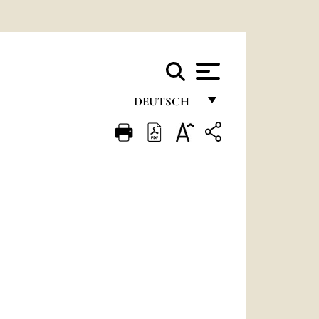
DEUTSCH
FRANÇAIS
ENGLISH
ITALIANO
PORTUGUÊS
ESPAÑOL
DEUTSCH
POLSKI