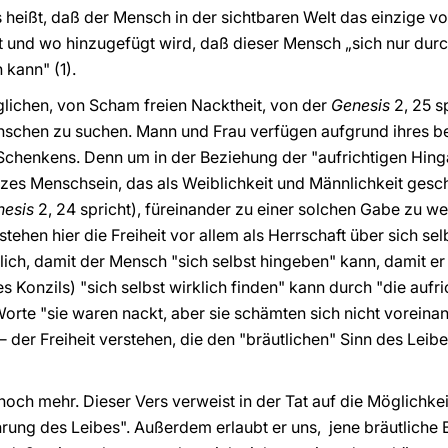
s heißt, daß der Mensch in der sichtbaren Welt das einzige vo
st und wo hinzugefügt wird, daß dieser Mensch „sich nur durc
 kann" (1).
glichen, von Scham freien Nacktheit, von der
Genesis
2, 25 sp
nschen zu suchen. Mann und Frau verfügen aufgrund ihres be
-Schenkens. Denn um in der Beziehung der "aufrichtigen Hinga
es Menschsein, das als Weiblichkeit und Männlichkeit gesch
nesis
2, 24 spricht), füreinander zu einer solchen Gabe zu w
stehen hier die Freiheit vor allem als Herrschaft über sich se
läßlich, damit der Mensch "sich selbst hingeben" kann, damit
es
Konzils) "sich
selbst wirklich
finden"
kann durch "die aufri
rte "sie waren nackt, aber sie schämten sich nicht voreina
der Freiheit verstehen, die den "bräutlichen" Sinn des Leib
och mehr. Dieser Vers verweist in der Tat auf die Möglichkei
rung des Leibes". Außerdem erlaubt er uns, jene bräutliche 