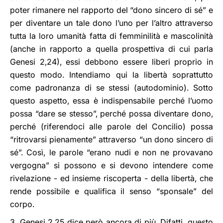
poter rimanere nel rapporto del “dono sincero di sé” e
per diventare un tale dono l’uno per l’altro attraverso
tutta la loro umanità fatta di femminilità e mascolinità
(anche in rapporto a quella prospettiva di cui parla
Genesi 2,24), essi debbono essere liberi proprio in
questo modo. Intendiamo qui la libertà soprattutto
come padronanza di se stessi (autodominio). Sotto
questo aspetto, essa è indispensabile perché l’uomo
possa “dare se stesso”, perché possa diventare dono,
perché (riferendoci alle parole del Concilio) possa
“ritrovarsi pienamente” attraverso “un dono sincero di
sé”. Così, le parole “erano nudi e non ne provavano
vergogna” si possono e si devono intendere come
rivelazione - ed insieme riscoperta - della libertà, che
rende possibile e qualifica il senso “sponsale” del
corpo.
3. Genesi 2,25 dice però ancora di più. Difatti, questo