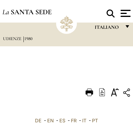
La
SANTA SEDE
ITALIANO
UDIENZE
1980
FRANÇAIS
ENGLISH
ITALIANO
PORTUGUÊS
ESPAÑOL
DEUTSCH
POLSKI
العربيّة
DE
-
EN
-
ES
-
FR
-
IT
-
PT
中文