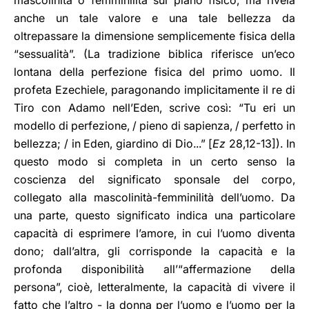
mascolinità o femminilità sul piano fisico, ma rivela
anche un tale valore e una tale bellezza da
oltrepassare la dimensione semplicemente fisica della
“sessualità”. (La tradizione biblica riferisce un’eco
lontana della perfezione fisica del primo uomo. Il
profeta Ezechiele, paragonando implicitamente il re di
Tiro con Adamo nell’Eden, scrive così: “Tu eri un
modello di perfezione, / pieno di sapienza, / perfetto in
bellezza; / in Eden, giardino di Dio...” [
Ez
28,12-13]). In
questo modo si completa in un certo senso la
coscienza del significato sponsale del corpo,
collegato alla mascolinità-femminilità dell’uomo. Da
una parte, questo significato indica una particolare
capacità di esprimere l’amore, in cui l’uomo diventa
dono; dall’altra, gli corrisponde la capacità e la
profonda disponibilità all’“affermazione della
persona”, cioè, letteralmente, la capacità di vivere il
fatto che l’altro - la donna per l’uomo e l’uomo per la