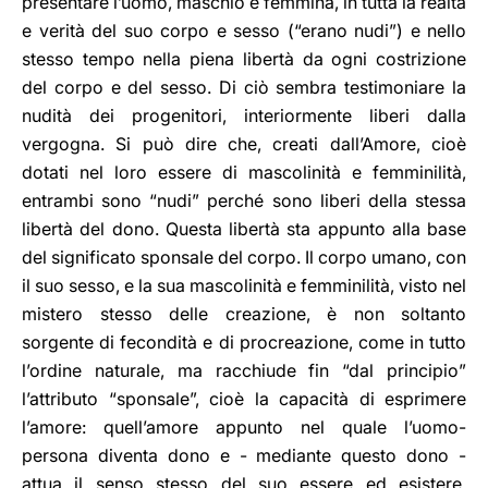
presentare l’uomo, maschio e femmina, in tutta la realtà
e verità del suo corpo e sesso (“erano nudi”) e nello
stesso tempo nella piena libertà da ogni costrizione
del corpo e del sesso. Di ciò sembra testimoniare la
nudità dei progenitori, interiormente liberi dalla
vergogna. Si può dire che, creati dall’Amore, cioè
dotati nel loro essere di mascolinità e femminilità,
entrambi sono “nudi” perché sono liberi della stessa
libertà del dono. Questa libertà sta appunto alla base
del significato sponsale del corpo. Il corpo umano, con
il suo sesso, e la sua mascolinità e femminilità, visto nel
mistero stesso delle creazione, è non soltanto
sorgente di fecondità e di procreazione, come in tutto
l’ordine naturale, ma racchiude fin “dal principio”
l’attributo “sponsale”, cioè la capacità di esprimere
l’amore: quell’amore appunto nel quale l’uomo-
persona diventa dono e - mediante questo dono -
attua il senso stesso del suo essere ed esistere.