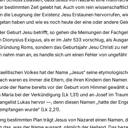
r bestimmten Zeit gelebt hat. Auch vom rein wissenschaftli
n die Leugnung der Existenz Jesu Erstaunen hervorrufen, wi
etan haben und wie es noch heute der eine oder andere Geleh
r Geburt Jesu betrifft, so gehen die Meinungen der Fachgel
 Dionysius Exiguus, als er im Jahr 533 vorschlug, als Ausga
 Gründung Roms, sondern das Geburtsjahr Jesu Christi zu ne
 nahm man an, es handle sich um einen Fehler von ungefähr 
israelitischen Volkes hat der Name „Jesus“ seine etymologisc
 nach waren es immer die Eltern, die ihren Kindern den Namen
rde der Name bereits vor der Geburt vom Himmel gewählt u
Maria bei der Verkündigung (Lk 1,31) und an Josef im Traum
ngelist Lukas hervor —, denn diesen Namen „hatte der Enge
 empfangen wurde“ (Lk 2,21).
ng bestimmten Plan trägt Jesus von Nazaret einen Namen, der
lich das, was der Name aussagt, nämlich der Heiland. Das bez