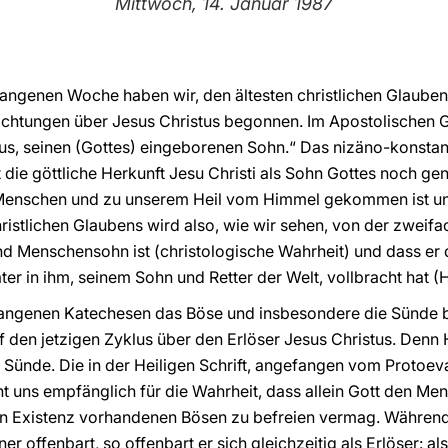
Mittwoch, 14. Januar 1987
gangenen Woche haben wir, den ältesten christlichen Glaube
achtungen über Jesus Christus begonnen. Im Apostolischen G
us, seinen (Gottes) eingeborenen Sohn.“ Das nizäno-konstan
die göttliche Herkunft Jesu Christi als Sohn Gottes noch gen
s Menschen und zu unserem Heil vom Himmel gekommen ist 
hristlichen Glaubens wird also, wie wir sehen, von der zweif
d Menschensohn ist (christologische Wahrheit) und dass er 
ter in ihm, seinem Sohn und Retter der Welt, vollbracht hat (H
gangenen Katechesen das Böse und insbesondere die Sünde 
f den jetzigen Zyklus über den Erlöser Jesus Christus. Denn
Sünde. Die in der Heiligen Schrift, angefangen vom Protoev
t uns empfänglich für die Wahrheit, dass allein Gott den M
n Existenz vorhandenen Bösen zu befreien vermag. Während G
 offenbart, so offenbart er sich gleichzeitig als Erlöser: al