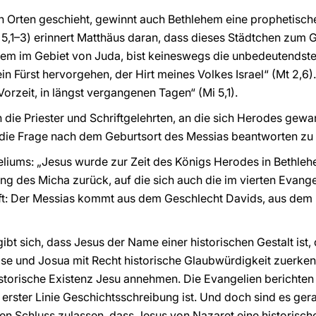
en Orten geschieht, gewinnt auch Bethlehem eine prophetisc
5,1–3) erinnert Matthäus daran, dass dieses Städtchen zum 
hem im Gebiet von Juda, bist keineswegs die unbedeutendste
in Fürst hervorgehen, der Hirt meines Volkes Israel“ (Mt 2,6)
Vorzeit, in längst vergangenen Tagen“ (Mi 5,1).
 die Priester und Schriftgelehrten, an die sich Herodes gewa
die Frage nach dem Geburtsort des Messias beantworten zu
liums: „Jesus wurde zur Zeit des Königs Herodes in Bethleh
iung des Micha zurück, auf die sich auch die im vierten Evan
hrift: Der Messias kommt aus dem Geschlecht Davids, aus de
ibt sich, dass Jesus der Name einer historischen Gestalt ist, 
se und Josua mit Recht historische Glaubwürdigkeit zuerke
storische Existenz Jesu annehmen. Die Evangelien berichten 
in erster Linie Geschichtsschreibung ist. Und doch sind es ge
den Schluss zulassen, dass Jesus von Nazaret eine historische 