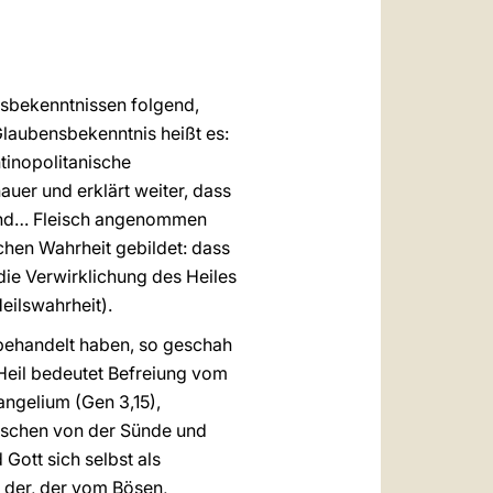
العربيّة
中文
LATINE
nsbekenntnissen folgend,
laubensbekenntnis heißt es:
tinopolitanische
auer und erklärt weiter, dass
und… Fleisch angenommen
achen Wahrheit gebildet: dass
die Verwirklichung des Heiles
eilswahrheit).
behandelt haben, so geschah
 Heil bedeutet Befreiung vom
angelium (Gen 3,15),
enschen von der Sünde und
ott sich selbst als
s der, der vom Bösen,