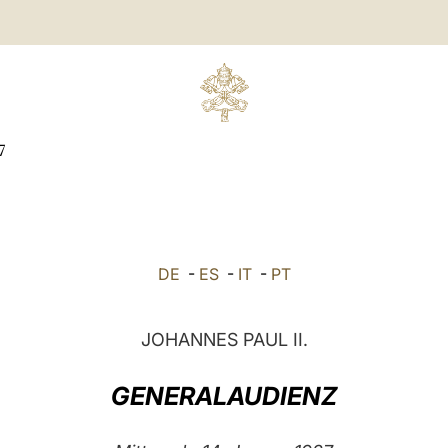
7
DE
-
ES
-
IT
-
PT
JOHANNES PAUL II.
GENERALAUDIENZ