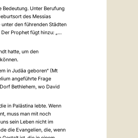
he Bedeutung. Unter Berufung
Geburtsort des Messias
 unter den führenden Städten
. Der Prophet fügt hinzu: „…
ndt hatte, um den
 können.
em in Judäa geboren“ (Mt
gelium angeführte Frage
m Dorf Bethlehem, wo David
die in Palästina lebte. Wenn
nnt, muss man mit noch
uns sein Leben nicht im
rade die Evangelien, die, wenn
Gestalt ist, die in einem