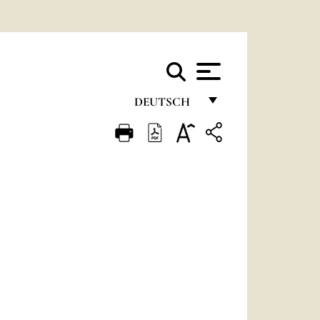
DEUTSCH
FRANÇAIS
ENGLISH
ITALIANO
PORTUGUÊS
ESPAÑOL
DEUTSCH
POLSKI