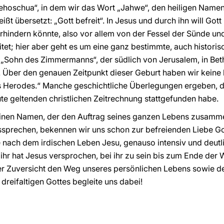
hoschua“, in dem wir das Wort „Jahwe“, den heiligen Namen
ßt übersetzt: „Gott befreit“. In Jesus und durch ihn will Got
erhindern könnte, also vor allem von der Fessel der Sünde u
itet; hier aber geht es um eine ganz bestimmte, auch histori
 „Sohn des Zimmermanns“, der südlich von Jerusalem, in Be
. Über den genauen Zeitpunkt dieser Geburt haben wir keine 
igs Herodes.“ Manche geschichtliche Überlegungen ergeben, 
ute geltenden christlichen Zeitrechnung stattgefunden habe.
einen Namen, der den Auftrag seines ganzen Lebens zusammen
sprechen, bekennen wir uns schon zur befreienden Liebe Got
 nach dem irdischen Leben Jesu, genauso intensiv und deutl
 ihr hat Jesus versprochen, bei ihr zu sein bis zum Ende der We
ler Zuversicht den Weg unseres persönlichen Lebens sowie
dreifaltigen Gottes begleite uns dabei!