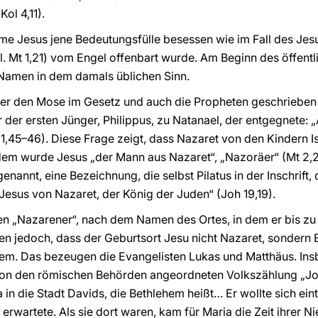
Kol 4,11).
me Jesus jene Bedeutungsfülle besessen wie im Fall des Jes
(vgl. Mt 1,21) vom Engel offenbart wurde. Am Beginn des öffen
 Namen in dem damals üblichen Sinn.
er den Mose im Gesetz und auch die Propheten geschrieben 
r der ersten Jünger, Philippus, zu Natanael, der entgegnete:
45–46). Diese Frage zeigt, dass Nazaret von den Kindern Is
em wurde Jesus „der Mann aus Nazaret“, „Nazoräer“ (Mt 2,
 genannt, eine Bezeichnung, die selbst Pilatus in der Inschrift
„Jesus von Nazaret, der König der Juden“ (Joh 19,19).
en „Nazarener“, nach dem Namen des Ortes, in dem er bis zu
ssen jedoch, dass der Geburtsort Jesu nicht Nazaret, sondern
alem. Das bezeugen die Evangelisten Lukas und Matthäus. In
von den römischen Behörden angeordneten Volkszählung „Jos
in die Stadt Davids, die Bethlehem heißt… Er wollte sich ein
 erwartete. Als sie dort waren, kam für Maria die Zeit ihrer Ni