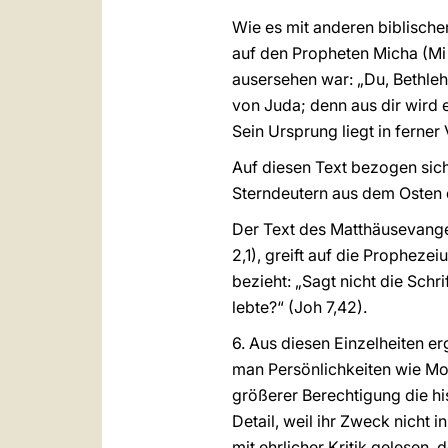
Wie es mit anderen biblisch
auf den Propheten Micha (Mi 
ausersehen war: „Du, Bethle
von Juda; denn aus dir wird e
Sein Ursprung liegt in ferner 
Auf diesen Text bezogen sich
Sterndeutern aus dem Osten 
Der Text des Matthäusevange
2,1), greift auf die Propheze
bezieht: „Sagt nicht die Sc
lebte?“ (Joh 7,42).
6. Aus diesen Einzelheiten erg
man Persönlichkeiten wie Mo
größerer Berechtigung die hi
Detail, weil ihr Zweck nicht 
mit ehrlicher Kritik gelesen, 