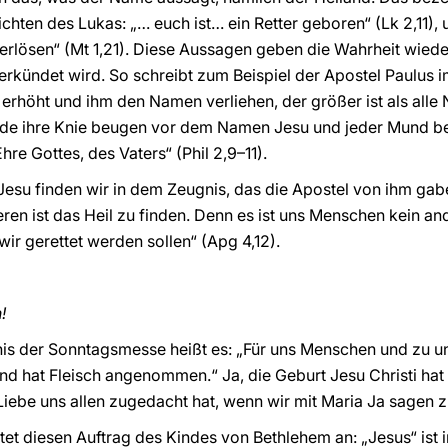
hten des Lukas: „… euch ist… ein Retter geboren“ (Lk 2,11), 
 erlösen“ (Mt 1,21). Diese Aussagen geben die Wahrheit wied
kündet wird. So schreibt zum Beispiel der Apostel Paulus im 
 erhöht und ihm den Namen verliehen, der größer ist als alle
rde ihre Knie beugen vor dem Namen Jesu und jeder Mund bek
hre Gottes, des Vaters“ (Phil 2,9–11).
esu finden wir in dem Zeugnis, das die Apostel von ihm gab
ren ist das Heil zu finden. Denn es ist uns Menschen kein 
r gerettet werden sollen“ (Apg 4,12).
!
s der Sonntagsmesse heißt es: „Für uns Menschen und zu uns
at Fleisch angenommen.“ Ja, die Geburt Jesu Christi hat e
Liebe uns allen zugedacht hat, wenn wir mit Maria Ja sagen z
t diesen Auftrag des Kindes von Bethlehem an: „Jesus“ ist 