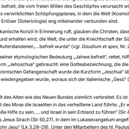
befreit, die vom freien Willen des Geschöpfes verursacht wi
s verwirklichten Schöpfungsplanes, in dem die Welt (Kosmo
 Erlöser (Soteriologie) eng miteinander verbunden sind.
anische Konzil in Erinnerung ruft, glauben die Christen, das
nd erhalten wird; die Welt, die unter die Knechtschaft der S
Auferstandenen,… befreit wurde“ (vgl.
Gaudium et spes
, Nr. 
seiner etymologischen Bedeutung „Jahwe befreit“, rettet, hil
rm „Jehoschua“ gebraucht: eine Gottesbezeichnung, die die
ylonischen Gefangenschaft wurde die Kurzform „Jeschua“ übl
 wiedergegeben wurde, woraus sich der italienische „Gesù“ 
 des Alten wie des Neuen Bundes ziemlich verbreitet. Es ist 
 des Mose die Israeliten in das verheißene Land führte: „Er 
e Hilfe zu sein, … und Israel in sein Erbland zu führen“ (Sir 
s Jesus Sirach (Sir 50,27). In dem im Lukasevangelium an
Sohn Jesu“ (Lk 3,28–29). Unter den Mitarbeitern des hl. Paulu