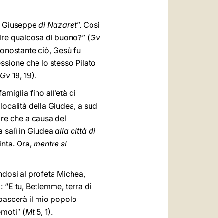
 di Giuseppe
di Nazaret
”. Così
nire qualcosa di buono?” (
Gv
 Nonostante ciò, Gesù fu
essione che lo stesso Pilato
Gv
19, 19).
miglia fino all’età di
 località della Giudea, a sud
are che a causa del
a salì in Giudea
alla città di
inta. Ora,
mentre si
ndosi al profeta Michea,
 “E tu, Betlemme, terra di
 pascerà il mio popolo
emoti” (
Mt
5, 1).