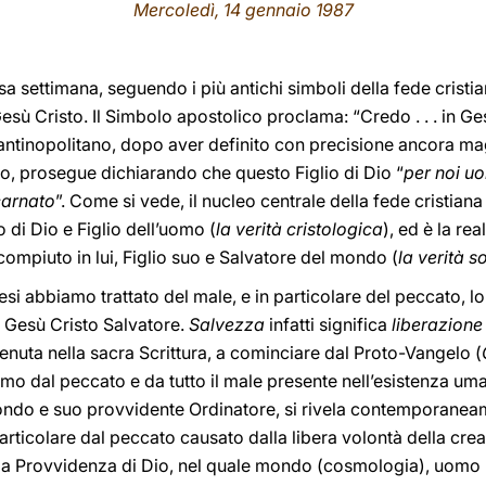
Mercoledì, 14 gennaio 1987
sa settimana, seguendo i più antichi simboli della fede cristi
Gesù Cristo. Il Simbolo apostolico proclama: “Credo . . . in Ge
antinopolitano, dopo aver definito con precisione ancora mag
o, prosegue dichiarando che questo Figlio di Dio “
per noi uo
ncarnato
”. Come si vede, il nucleo centrale della fede cristiana
o di Dio e Figlio dell’uomo (
la verità cristologica
), ed è la re
ompiuto in lui, Figlio suo e Salvatore del mondo (
la verità s
esi abbiamo trattato del male, e in particolare del peccato, 
u Gesù Cristo Salvatore.
Salvezza
infatti significa
liberazione 
enuta nella sacra Scrittura, a cominciare dal Proto-Vangelo (
omo dal peccato e da tutto il male presente nell’esistenza uma
ndo e suo provvidente Ordinatore, si rivela contemporane
particolare dal peccato causato dalla libera volontà della crea
lla Provvidenza di Dio, nel quale mondo (cosmologia), uomo 