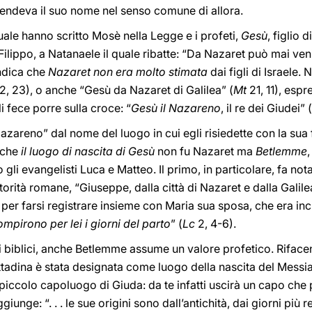
tendeva il suo nome nel senso comune di allora.
ale hanno scritto Mosè nella Legge e i profeti,
Gesù
, figlio
 Filippo, a Natanaele il quale ribatte: “Da Nazaret può mai ve
ndica che
Nazaret non era molto stimata
dai figli di Israele.
2, 23), o anche “Gesù da Nazaret di Galilea” (
Mt
21, 11), espr
li fece porre sulla croce: “
Gesù il Nazareno
, il re dei Giudei” (
zareno” dal nome del luogo in cui egli risiedette con la sua fa
 che
il luogo di nascita di Gesù
non fu Nazaret ma
Betlemme
,
gli evangelisti Luca e Matteo. Il primo, in particolare, fa not
orità romane, “Giuseppe, dalla città di Nazaret e dalla Galile
, per farsi registrare insieme con Maria sua sposa, che era inc
ompirono per lei i giorni del parto
” (
Lc
2, 4-6).
i biblici, anche Betlemme assume un valore profetico. Riface
tadina è stata designata come luogo della nascita del Messia:
 piccolo capoluogo di Giuda: da te infatti uscirà un capo che
ggiunge: “. . . le sue origini sono dall’antichità, dai giorni più r