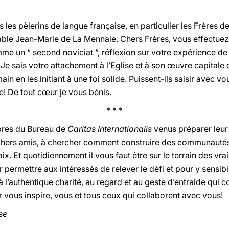
 les pèlerins de langue française, en particulier les Frères de
able Jean-Marie de La Mennaie. Chers Frères, vous effectue
mme un “ second noviciat ”, réflexion sur votre expérience de 
Je sais votre attachement à l’Eglise et à son œuvre capitale
in en les initiant à une foi solide. Puissent-ils saisir avec vo
ie! De tout cœur je vous bénis.
* * *
bres du Bureau de
Caritas Internationalis
venus préparer leu
hers amis, à chercher comment construire des communautés d
aix. Et quotidiennement il vous faut être sur le terrain des vr
 permettre aux intéressés de relever le défi et pour y sensibil
 l’authentique charité, au regard et au geste d’entraide qui c
r vous inspire, vous et tous ceux qui collaborent avec vous!
se