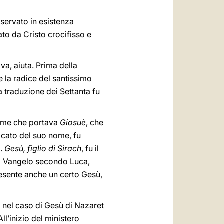
nservato in esistenza
to da Cristo crocifisso e
alva, aiuta. Prima della
 la radice del santissimo
 traduzione dei Settanta fu
 nome che portava
Giosuè
, che
ificato del suo nome, fu
).
Gesù, figlio di Sirach
, fu il
nel Vangelo secondo Luca,
resente anche un certo Gesù,
o nel caso di Gesù di Nazaret
 All’inizio del ministero