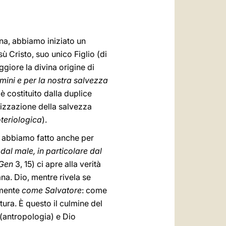
العربيّة
中文
ana, abbiamo iniziato un
LATINE
sù Cristo, suo unico Figlio (di
giore la divina origine di
mini e per la nostra salvezza
 è costituito dalla duplice
alizzazione della salvezza
oteriologica
).
lo abbiamo fatto anche per
dal male, in particolare dal
Gen
3, 15) ci apre alla verità
na. Dio, mentre rivela se
amente
come Salvatore
: come
tura. È questo il culmine del
(antropologia) e Dio