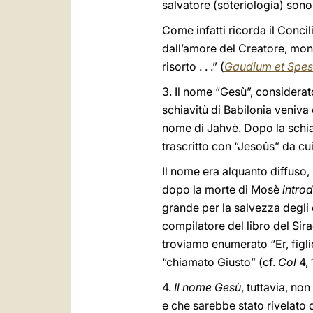
salvatore (soteriologia) sono
Come infatti ricorda il Concil
dall’amore del Creatore, mond
risorto . . .” (
Gaudium et Spes
3. Il nome “Gesù”, considerato
schiavitù di Babilonia veniva
nome di Jahvè. Dopo la schiav
trascritto con “Jesoûs” da cui 
Il nome era alquanto diffuso, 
dopo la morte di Mosè
introd
grande per la salvezza degli el
compilatore del libro del Sira
troviamo enumerato “Er, figli
“chiamato Giusto” (cf.
Col
4, 
4.
Il nome Gesù
, tuttavia, n
e che sarebbe stato rivelato 