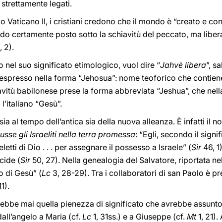
 strettamente legati.
io Vaticano II, i cristiani credono che il mondo è “creato e co
o certamente posto sotto la schiavitù del peccato, ma libera
, 2).
 nel suo significato etimologico, vuol dire “
Jahvè libera
”, s
 espresso nella forma “Jehosua”: nome teoforico che contiene
itù babilonese prese la forma abbreviata “Jeshua”, che nella
l’italiano “Gesù”.
sia al tempo dell’antica sia della nuova alleanza. È infatti il
usse gli Israeliti nella terra promessa
: “Egli, secondo il sign
etti di Dio . . . per assegnare il possesso a Israele” (
Sir
46, 1
cide (
Sir
50, 27). Nella genealogia del Salvatore, riportata 
o di Gesù” (
Lc
3, 28-29). Tra i collaboratori di san Paolo è p
11).
on ebbe mai quella pienezza di significato che avrebbe assunt
dall’angelo a Maria (cf.
Lc
1, 31ss.) e a Giuseppe (cf.
Mt
1, 21).