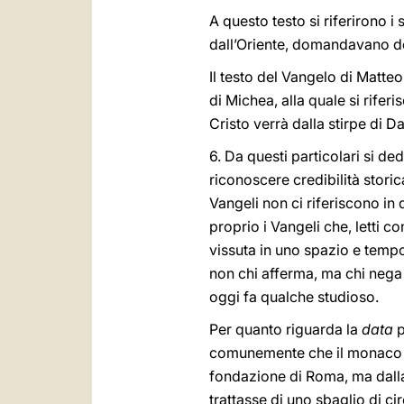
A questo testo si riferirono i
dall’Oriente, domandavano dov
Il testo del Vangelo di Matteo
di Michea, alla quale si rifer
Cristo verrà dalla stirpe di D
6. Da questi particolari si d
riconoscere credibilità stori
Vangeli non ci riferiscono i
proprio i Vangeli che, letti 
vissuta in uno spazio e tempo
non chi afferma, ma chi nega
oggi fa qualche studioso.
Per quanto riguarda la
data
p
comunemente che il monac
fondazione di Roma, ma dalla 
trattasse di uno sbaglio di cir