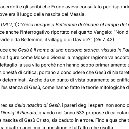
 sacerdoti e gli scribi che Erode aveva consultato per rispond
e era il luogo della nascita del Messia.
 (
Mt
2, 1): “
Gesù nacque a Betlemme di Giudea al tempo del 
isce anche l’interrogativo riportato nel quarto Vangelo: “Non di
avide e da Betlemme, il villaggio di Davide?” (
Gv
7, 42).
educe che
Gesù è il nome di una persona storica, vissuta in Pa
ca a figure come Mosè e Giosuè, a maggior ragione va accolta 
n dettaglio la sua vita perché non hanno scopo primariamente 
con onestà di critica, portano a concludere che Gesù di Nazare
 determinati. Anche da un punto di vista puramente scientifi
 l’esistenza di Gesù, come hanno fatto le teorie mitologiche
recisa
della nascita di Gesù
, i pareri degli esperti non sono
o
Dionigi il Piccolo
, quando nell’anno 533 propose di calcolare
nascita di Gesù Cristo, sia caduto in errore. Fino a qualche t
ca quattro anni, ma la questione è tutt’altro che risolta.