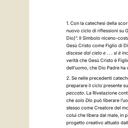
1. Con la catechesi della scor
nuovo ciclo di riflessioni su 
Dio)”. Il Simbolo niceno-cost
Gesù Cristo come Figlio di Di
discese dal cielo e . . . si è i
verità che Gesù Cristo è Figli
dell’uomo, che Dio Padre ha c
2. Se nelle precedenti catech
preparare il ciclo presente s
peccato
. La Rivelazione cont
che
solo Dio
può liberare l’u
stesso come Creatore del mo
colui che libera dal male, in 
progetto creativo attuato da