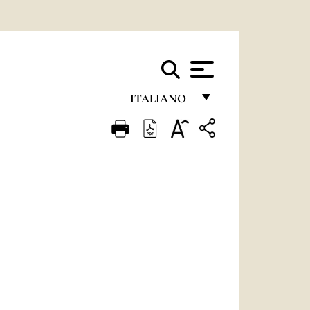
ITALIANO
FRANÇAIS
ENGLISH
ITALIANO
PORTUGUÊS
ESPAÑOL
DEUTSCH
POLSKI