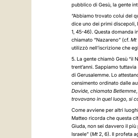
pubblico di Gesù, la gente in
“Abbiamo trovato colui del qu
dice uno dei primi discepoli,
1, 45-46). Questa domanda i
chiamato “Nazareno” (cf.
Mt
utilizzò nell’iscrizione che eg
5. La gente chiamò Gesù “il Na
trent’anni. Sappiamo tuttavia
di Gerusalemme. Lo attestano 
censimento ordinato dalle aut
Davide, chiamata Betlemme
trovavano in quel luogo, si c
Come avviene per altri luogh
Matteo ricorda che questa cit
Giuda, non sei davvero il più
Israele” (
Mt
2, 6). Il profeta a