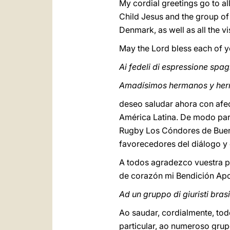
My cordial greetings go to all
Child Jesus and the group of
Denmark, as well as all the vi
May the Lord bless each of y
Ai fedeli di espressione spa
Amadísimos hermanos y he
deseo saludar ahora con afec
América Latina. De modo par
Rugby Los Cóndores de Buenos
favorecedores del diálogo y 
A todos agradezco vuestra pre
de corazón mi Bendición Apo
Ad un gruppo di giuristi brasi
Ao saudar, cordialmente, tod
particular, ao numeroso gru