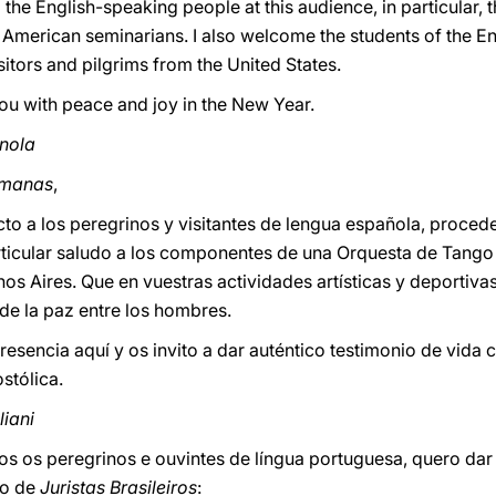
 the English-speaking people at this audience, in particular, t
 American seminarians. I also welcome the students of the 
sitors and pilgrims from the United States.
ou with peace and joy in the New Year.
gnola
rmanas
,
to a los peregrinos y visitantes de lengua española, proced
ticular saludo a los componentes de una Orquesta de Tango 
 Aires. Que en vuestras actividades artísticas y deportiva
de la paz entre los hombres.
sencia aquí y os invito a dar auténtico testimonio de vida c
stólica.
liani
os os peregrinos e ouvintes de língua portuguesa, quero da
po de
Juristas Brasileiros
: