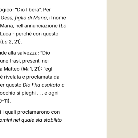
ogico: “Dio libera”. Per
 Gesù, figlio di Maria
, il nome
 Maria, nell’annunciazione (
Lc
a Luca - perché con questo
(
Lc
2, 21).
de alla salvezza: “Dio
une frasi, presenti nei
 da Matteo (
Mt
1, 21): “egli
e è rivelata e proclamata da
“Per questo
Dio l’ha esaltato e
chio si pieghi . . . e ogni
9-11).
li i quali proclamarono con
uomini nel quale sia stabilito