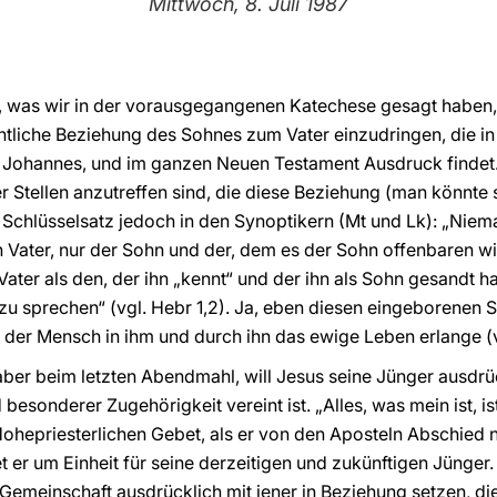
Mittwoch, 8. Juli 1987
s, was wir in der vorausgegangenen Katechese gesagt haben, e
tliche Beziehung des Sohnes zum Vater einzudringen, die in
i Johannes, und im ganzen Neuen Testament Ausdruck findet
Stellen anzutreffen sind, die diese Beziehung (man könnte s
Schlüsselsatz jedoch in den Synoptikern (Mt und Lk): „Niem
Vater, nur der Sohn und der, dem es der Sohn offenbaren will
ater als den, der ihn „kennt“ und der ihn als Sohn gesandt ha
u sprechen“ (vgl. Hebr 1,2). Ja, eben diesen eingeborenen So
 der Mensch in ihm und durch ihn das ewige Leben erlange (vg
ber beim letzten Abendmahl, will Jesus seine Jünger ausdrüc
esonderer Zugehörigkeit vereint ist. „Alles, was mein ist, ist 
m Hohepriesterlichen Gebet, als er von den Aposteln Abschied
 er um Einheit für seine derzeitigen und zukünftigen Jünger.
Gemeinschaft ausdrücklich mit jener in Beziehung setzen, d