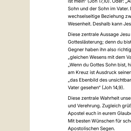
ist mein“ (Joh 17,10). Oder: „Al
Sohn und der Sohn im Vater. 
wechselseitige Beziehung zwis
Wesenheit. Deshalb kann Jesus
Diese zentrale Aussage Jesu 
Gotteslästerung; denn du bis
Gegner haben ihn also richti
„gleichen Wesens mit dem Va
„Wenn du Gottes Sohn bist, h
am Kreuz ist Ausdruck seiner
„das Ebenbild des unsichtbar
Vater gesehen“ (Joh 14,9).
Diese zentrale Wahrheit unse
und Verehrung. Zugleich grü
Apostel euch in eurem Glaube
Mit besten Wünschen für sch
Apostolischen Segen.