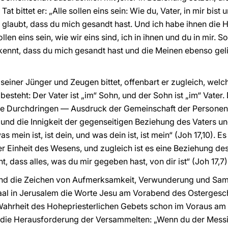
t bittet er: „Alle sollen eins sein: Wie du, Vater, in mir bist u
lt glaubt, dass du mich gesandt hast. Und ich habe ihnen die 
len eins sein, wie wir eins sind, ich in ihnen und du in mir. So
erkennt, dass du mich gesandt hast und die Meinen ebenso gel
 seiner Jünger und Zeugen bittet, offenbart er zugleich, wel
esteht: Der Vater ist „im“ Sohn, und der Sohn ist „im“ Vater
e Durchdringen — Ausdruck der Gemeinschaft der Personen 
und die Innigkeit der gegenseitigen Beziehung des Vaters un
as mein ist, ist dein, und was dein ist, ist mein“ (Joh 17,10). E
er Einheit des Wesens, und zugleich ist es eine Beziehung de
t, dass alles, was du mir gegeben hast, von dir ist“ (Joh 17,7)
ind die Zeichen von Aufmerksamkeit, Verwunderung und Sam
al in Jerusalem die Worte Jesu am Vorabend des Ostergesc
Wahrheit des Hohepriesterlichen Gebets schon im Voraus am 
ie Herausforderung der Versammelten: „Wenn du der Messias 