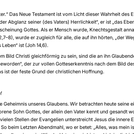
ater.“ Das Neue Testament ist vom Licht dieser Wahrheit des
er Abglanz seiner (des Vaters) Herrlichkeit“, er ist „das Ebe
ie Erscheinung Gottes. Als er Mensch wurde, Knechtsgestalt a
,7–8), wurde er zugleich für alle, die auf ihn hörten, „der W
Leben“ ist (Joh 14,6).
ild Christi gleichförmig zu sein, sind die an ihn Glaubenden
worden“, der zur vollen Gotteserkenntnis nach dem Bild des
Das ist der feste Grund der christlichen Hoffnung.
!
ale Geheimnis unseres Glaubens. Wir betrachten heute seine 
borene Sohn Gottes, der allein den Vater kennt und gesandt w
elen Stellen der Evangelien unterstreicht Jesus die innere Ei
So beim Letzten Abendmahl, wo er betet: „Alles, was mein ist,