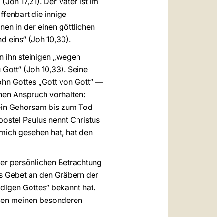
“ (Joh 17,21). Der Vater ist im
fenbart die innige
nen in der einen göttlichen
d eins“ (Joh 10,30).
n ihn steinigen „wegen
Gott“ (Joh 10,33). Seine
Sohn Gottes „Gott von Gott“ —
hen Anspruch vorhalten:
 sein Gehorsam bis zum Tod
postel Paulus nennt Christus
 mich gesehen hat, hat den
rer persönlichen Betrachtung
as Gebet an den Gräbern der
digen Gottes“ bekannt hat.
rzen meinen besonderen