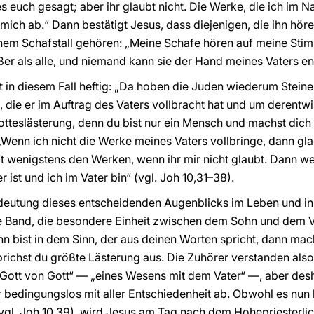
es euch gesagt; aber ihr glaubt nicht. Die Werke, die ich im
 mich ab.“ Dann bestätigt Jesus, dass diejenigen, die ihn hör
nem Schafstall gehören: „Meine Schafe hören auf meine Stim
rößer als alle, und niemand kann sie der Hand meines Vaters e
t in diesem Fall heftig: „Da hoben die Juden wiederum Steine 
die er im Auftrag des Vaters vollbracht hat und um derentwill
tteslästerung, denn du bist nur ein Mensch und machst dich 
„Wenn ich nicht die Werke meines Vaters vollbringe, dann gla
ubt wenigstens den Werken, wenn ihr mir nicht glaubt. Dann w
r ist und ich im Vater bin“ (vgl. Joh 10,31–38).
edeutung dieses entscheidenden Augenblicks im Leben und in 
 Band, die besondere Einheit zwischen dem Sohn und dem Va
 bist in dem Sinn, der aus deinen Worten spricht, dann mac
 sprichst du größte Lästerung aus. Die Zuhörer verstanden al
 „Gott von Gott“ — „eines Wesens mit dem Vater“ —, aber de
r bedingungslos mit aller Entschiedenheit ab. Obwohl es nun
vgl. Joh 10,39), wird Jesus am Tag nach dem Hohepriesterli