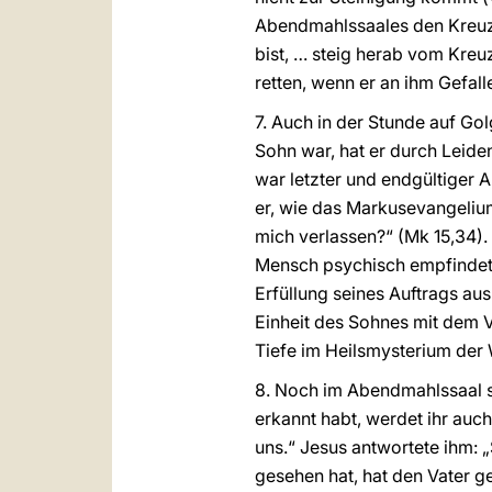
Abendmahlssaales den Kreuz
bist, … steig herab vom Kreuz!
retten, wenn er an ihm Gefall
7. Auch in der Stunde auf Gol
Sohn war, hat er durch Leide
war letzter und endgültiger A
er, wie das Markusevangelium 
mich verlassen?“ (Mk 15,34).
Mensch psychisch empfindet, 
Erfüllung seines Auftrags aus
Einheit des Sohnes mit dem V
Tiefe im Heilsmysterium der 
8. Noch im Abendmahlssaal s
erkannt habt, werdet ihr auc
uns.“ Jesus antwortete ihm: „
gesehen hat, hat den Vater ge