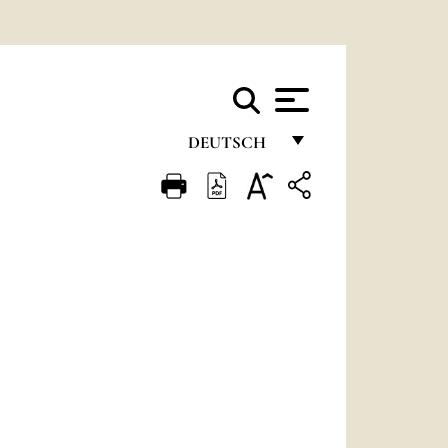
DEUTSCH
FRANÇAIS
ENGLISH
ITALIANO
PORTUGUÊS
ESPAÑOL
DEUTSCH
POLSKI