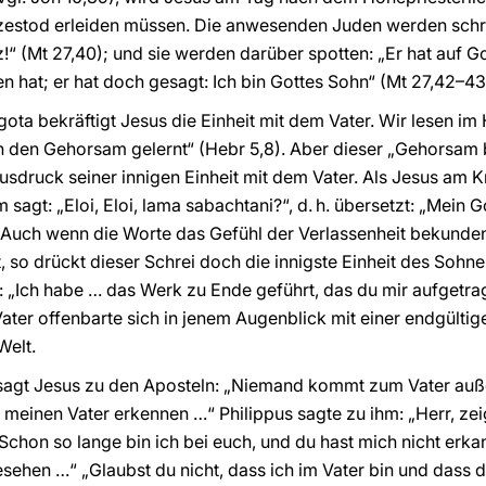
estod erleiden müssen. Die anwesenden Juden werden schr
“ (Mt 27,40); und sie werden darüber spotten: „Er hat auf Gott
en hat; er hat doch gesagt: Ich bin Gottes Sohn“ (Mt 27,42–43
gota bekräftigt Jesus die Einheit mit dem Vater. Wir lesen im
n den Gehorsam gelernt“ (Hebr 5,8). Aber dieser „Gehorsam b
usdruck seiner innigen Einheit mit dem Vater. Als Jesus am K
sagt: „Eloi, Eloi, lama sabachtani?“, d. h. übersetzt: „Mein 
 Auch wenn die Worte das Gefühl der Verlassenheit bekunden,
so drückt dieser Schrei doch die innigste Einheit des Sohne
: „Ich habe … das Werk zu Ende geführt, das du mir aufgetrage
ater offenbarte sich in jenem Augenblick mit einer endgülti
Welt.
agt Jesus zu den Aposteln: „Niemand kommt zum Vater auße
h meinen Vater erkennen …“ Philippus sagte zu ihm: „Herr, ze
Schon so lange bin ich bei euch, und du hast mich nicht erka
sehen …“ „Glaubst du nicht, dass ich im Vater bin und dass de