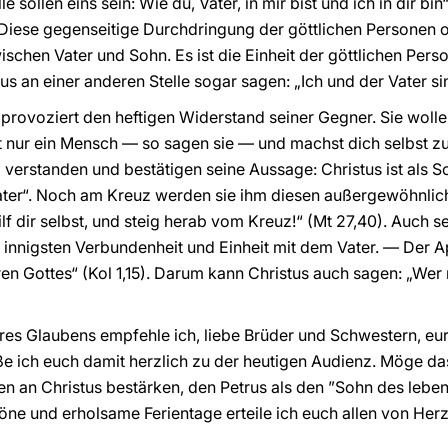
le sollen eins sein: Wie du, Vater, in mir bist und ich in dir bin
Diese gegenseitige Durchdringung der göttlichen Personen of
chen Vater und Sohn. Es ist die Einheit der göttlichen Perso
 an einer anderen Stelle sogar sagen: „Ich und der Vater sin
provoziert den heftigen Widerstand seiner Gegner. Sie wolle
t nur ein Mensch — so sagen sie — und machst dich selbst zu 
g verstanden und bestätigen seine Aussage: Christus ist als 
ter“. Noch am Kreuz werden sie ihm diesen außergewöhnlic
ilf dir selbst, und steig herab vom Kreuz!“ (Mt 27,40). Auch
 innigsten Verbundenheit und Einheit mit dem Vater. — Der A
en Gottes“ (Kol 1,15). Darum kann Christus auch sagen: „Wer
res Glaubens empfehle ich, liebe Brüder und Schwestern, eu
ße ich euch damit herzlich zu der heutigen Audienz. Möge d
n an Christus bestärken, den Petrus als den ”Sohn des leben
öne und erholsame Ferientage erteile ich euch allen von He