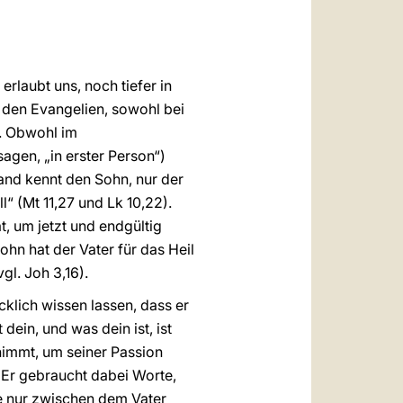
العربيّة
中文
LATINE
rlaubt uns, noch tiefer in
 den Evangelien, sowohl bei
. Obwohl im
agen, „in erster Person“)
and kennt den Sohn, nur der
“ (Mt 11,27 und Lk 10,22).
t, um jetzt und endgültig
hn hat der Vater für das Heil
l. Joh 3,16).
klich wissen lassen, dass er
dein, und was dein ist, ist
 nimmt, um seiner Passion
 Er gebraucht dabei Worte,
ie nur zwischen dem Vater