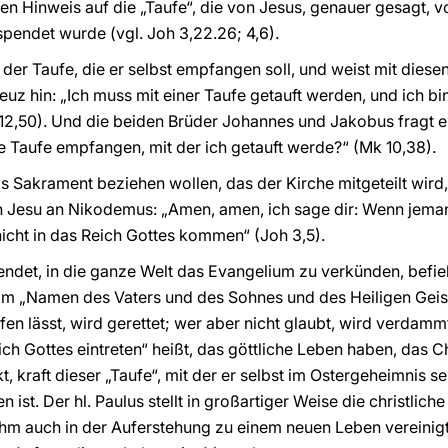
en Hinweis auf die „Taufe“, die von Jesus, genauer gesagt, v
pendet wurde (vgl. Joh 3,22.26; 4,6).
 der Taufe, die er selbst empfangen soll, und weist mit diese
uz hin: „Ich muss mit einer Taufe getauft werden, und ich bi
k 12,50). Und die beiden Brüder Johannes und Jakobus fragt er
die Taufe empfangen, mit der ich getauft werde?“ (Mk 10,38).
s Sakrament beziehen wollen, das der Kirche mitgeteilt wird
n Jesu an Nikodemus: „Amen, amen, ich sage dir: Wenn jema
nicht in das Reich Gottes kommen“ (Joh 3,5).
ndet, in die ganze Welt das Evangelium zu verkünden, befieh
im „Namen des Vaters und des Sohnes und des Heiligen Geistes
ufen lässt, wird gerettet; wer aber nicht glaubt, wird verdamm
ich Gottes eintreten“ heißt, das göttliche Leben haben, das C
kt, kraft dieser „Taufe“, mit der er selbst im Ostergeheimnis 
ist. Der hl. Paulus stellt in großartiger Weise die christlich
ihm auch in der Auferstehung zu einem neuen Leben vereinigt 