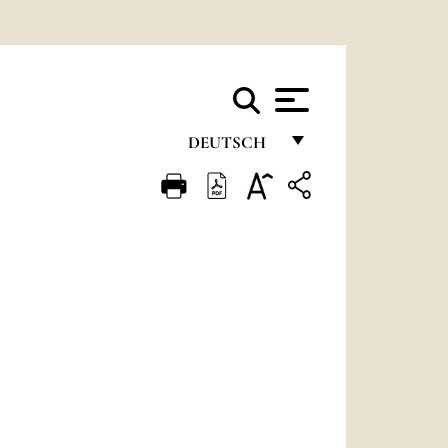
DEUTSCH
FRANÇAIS
ENGLISH
ITALIANO
PORTUGUÊS
ESPAÑOL
DEUTSCH
POLSKI