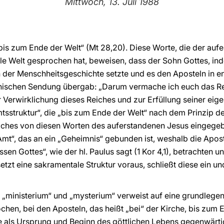
Mittwoch, 13. Juli 1988
e bis zum Ende der Welt“ (Mt 28,20). Diese Worte, die der auf
le Welt gesprochen hat, beweisen, dass der Sohn Gottes, ind
 der Menschheitsgeschichte setzte und es den Aposteln in e
nischen Sendung übergab: „Darum vermache ich euch das Rei
 Verwirklichung dieses Reiches und zur Erfüllung seiner eige
mtsstruktur“, die „bis zum Ende der Welt“ nach dem Prinzip d
lches von diesen Worten des auferstandenen Jesus eingege
 „Amt“, das an ein „Geheimnis“ gebunden ist, weshalb die Aposte
en Gottes“, wie der hl. Paulus sagt (1 Kor 4,1), betrachten 
etzt eine sakramentale Struktur voraus, schließt diese ein und
 „ministerium“ und „mysterium“ verweist auf eine grundlege
ochen, bei den Aposteln, das heißt „bei“ der Kirche, bis zum 
he als Ursprung und Beginn des göttlichen Lebens gegenwärti