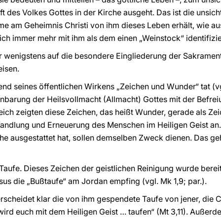
ft des Volkes Gottes in der Kirche ausgeht. Das ist die unsi
ahme am Geheimnis Christi von ihm dieses Leben erhält, wie a
ch immer mehr mit ihm als dem einen „Weinstock“ identifiziert
ir wenigstens auf die besondere Eingliederung der Sakramente
eisen.
d seines öffentlichen Wirkens „Zeichen und Wunder“ tat (vgl. 
enbarung der Heilsvollmacht (Allmacht) Gottes mit der Befr
eich zeigten diese Zeichen, das heißt Wunder, gerade als Z
andlung und Erneuerung des Menschen im Heiligen Geist an.
che ausgestattet hat, sollen demselben Zweck dienen. Das g
e Taufe. Dieses Zeichen der geistlichen Reinigung wurde ber
s die „Bußtaufe“ am Jordan empfing (vgl. Mk 1,9; par.).
cheidet klar die von ihm gespendete Taufe von jener, die Chr
ird euch mit dem Heiligen Geist … taufen“ (Mt 3,11). Außerde