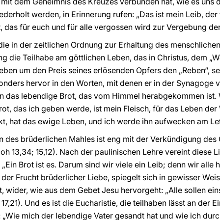
 mit dem Geheimnis des Kreuzes verbunden hat, wie es uns d
derholt werden, in Erinnerung rufen: „Das ist mein Leib, de
t, das für euch und für alle vergossen wird zur Vergebung der 
 die in der zeitlichen Ordnung zur Erhaltung des menschliche
g die Teilhabe am göttlichen Leben, das in Christus, dem „We
s Leben um den Preis seines erlösenden Opfers den „Reben“, s
esonders hervor in den Worten, mit denen er in der Synagoge
bin das lebendige Brot, das vom Himmel herabgekommen ist. 
rot, das ich geben werde, ist mein Fleisch, für das Leben der 
inkt, hat das ewige Leben, und ich werde ihn aufwecken am Le
hen des brüderlichen Mahles ist eng mit der Verkündigung des
h 13,34; 15,12). Nach der paulinischen Lehre vereint diese Li
„Ein Brot ist es. Darum sind wir viele ein Leib; denn wir alle
t, der Frucht brüderlicher Liebe, spiegelt sich in gewisser Weise
, wider, wie aus dem Gebet Jesu hervorgeht: „Alle sollen eins 
h 17,21). Und es ist die Eucharistie, die teilhaben lässt an der 
 „Wie mich der lebendige Vater gesandt hat und wie ich durc