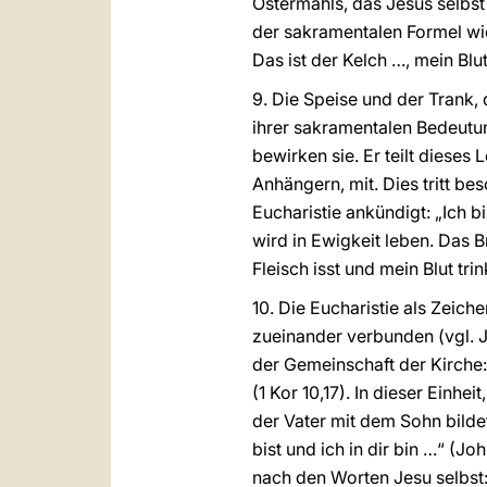
Ostermahls, das Jesus selbst
der sakramentalen Formel wie
Das ist der Kelch …, mein Blu
9. Die Speise und der Trank,
ihrer sakramentalen Bedeutun
bewirken sie. Er teilt diese
Anhängern, mit. Dies tritt b
Eucharistie ankündigt: „Ich 
wird in Ewigkeit leben. Das B
Fleisch isst und mein Blut tr
10. Die Eucharistie als Zeic
zueinander verbunden (vgl. Jo
der Gemeinschaft der Kirche: 
(1 Kor 10,17). In dieser Einhei
der Vater mit dem Sohn bildet
bist und ich in dir bin …“ (Jo
nach den Worten Jesu selbst: