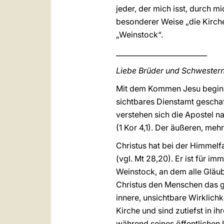
jeder, der mich isst, durch m
besonderer Weise „die Kirche
„Weinstock“.
__________________________
Liebe Brüder und Schwestern
Mit dem Kommen Jesu beginnt 
sichtbares Dienstamt geschaf
verstehen sich die Apostel n
(1 Kor 4,1). Der äußeren, meh
Christus hat bei der Himmelfa
(vgl. Mt 28,20). Er ist für i
Weinstock, an dem alle Gläub
Christus den Menschen das gö
innere, unsichtbare Wirklich
Kirche und sind zutiefst in 
während seines öffentlichen 