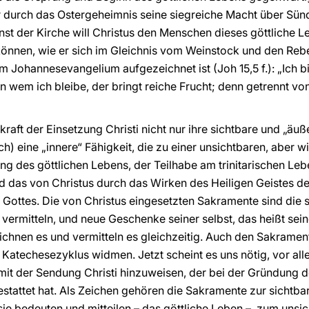
 durch das Ostergeheimnis seine siegreiche Macht über Sünd
t der Kirche will Christus den Menschen dieses göttliche Leb
 können, wie er sich im Gleichnis vom Weinstock und den Reb
 Johannesevangelium aufgezeichnet ist (Joh 15,5 f.): „Ich bi
in wem ich bleibe, der bringt reiche Frucht; denn getrennt von
 kraft der Einsetzung Christi nicht nur ihre sichtbare und „äu
ch) eine „innere“ Fähigkeit, die zu einer unsichtbaren, aber w
ng des göttlichen Lebens, der Teilhabe am trinitarischen Lebe
und das von Christus durch das Wirken des Heiligen Geistes d
s Gottes. Die von Christus eingesetzten Sakramente sind die 
 vermitteln, und neue Geschenke seiner selbst, das heißt sei
chnen es und vermitteln es gleichzeitig. Auch den Sakramen
Katechesezyklus widmen. Jetzt scheint es uns nötig, vor all
t der Sendung Christi hinzuweisen, der bei der Gründung de
stattet hat. Als Zeichen gehören die Sakramente zur sichtba
 sie bedeuten und mitteilen – das göttliche Leben –, zum uns