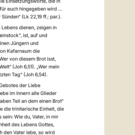
ie Einsetzungsworte, die in
r für euch hingegeben wird …
Sünden“ (Lk 22,19 ff.; par.).
n Lebens dienen, zeigen in
instock“, ist, auf und
einen Jüngern und
 von Kafarnaum die
Wer von diesem Brot isst,
Welt“ (Joh 6,51). „Wer mein
tzten Tag“ (Joh 6,54).
 Gebotes der Liebe
ebe im Innern alle Glieder
 haben Teil an dem einen Brot“
 die trinitarische Einheit, die
sein: Wie du, Vater, in mir
Einheit des Lebens Gottes,
h den Vater lebe, so wird