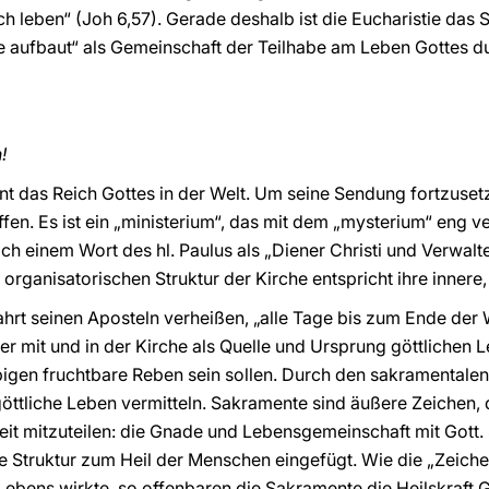
ich leben“ (Joh 6,57). Gerade deshalb ist die Eucharistie das
 aufbaut“ als Gemeinschaft der Teilhabe am Leben Gottes du
!
das Reich Gottes in der Welt. Um seine Sendung fortzusetzen
fen. Es ist ein „ministerium“, das mit dem „mysterium“ eng v
ach einem Wort des hl. Paulus als „Diener Christi und Verwal
r organisatorischen Struktur der Kirche entspricht ihre innere
hrt seinen Aposteln verheißen, „alle Tage bis zum Ende der W
mmer mit und in der Kirche als Quelle und Ursprung göttlichen L
igen fruchtbare Reben sein sollen. Durch den sakramentalen 
ttliche Leben vermitteln. Sakramente sind äußere Zeichen, di
keit mitzuteilen: die Gnade und Lebensgemeinschaft mit Gott.
ihre Struktur zum Heil der Menschen eingefügt. Wie die „Zeic
Lebens wirkte, so offenbaren die Sakramente die Heilskraft 