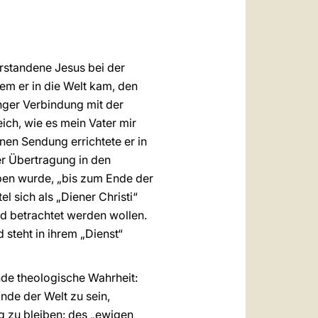
العربيّة
中文
LATINE
erstandene Jesus bei der
em er in die Welt kam, den
nger Verbindung mit der
ch, wie es mein Vater mir
nen Sendung errichtete er in
er Übertragung in den
ben wurde, „bis zum Ende der
l sich als „Diener Christi“
und betrachtet werden wollen.
 steht in ihrem „Dienst“
nde theologische Wahrheit:
Ende der Welt zu sein,
g zu bleiben: des „ewigen