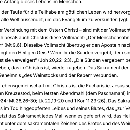
ale Anfang dieses Lebens im Menschen.
der Taufe für die Teilhabe am göttlichen Leben wird hervor
n alle Welt aussendet, um das Evangelium zu verkünden (vgl. 
ger Verbindung mit dem Ostern Christi – sind mit der Vollma
ch besaß auch Christus diese Vollmacht: „Der Menschensohn h
 (Mt 9,6). Dieselbe Vollmacht übertrug er den Aposteln nach
gt den Heiligen Geist! Wem ihr die Sünden vergebt, dem sin
t sie verweigert“ (Joh 20,22–23). „Die Sünden vergeben“ be
ben, das in Christus ist, wiederzugeben. Das Sakrament der
Geheimnis „des Weinstocks und der Reben“ verbunden.
 Lebensgemeinschaft mit Christus ist die Eucharistie. Jesus 
den Kreuzestod, beim letzten Abendmahl (dem Paschamahl) 
–24; Mt 26,26-30; Lk 22,19-20 und 1 Kor 11,23-26). Das Sak
s im Tod hingeopferten Leibes und seines Blutes, das „zur 
tzt das Sakrament jedes Mal, wenn es gefeiert wird, das Hei
eht unter dem sakramentalen Zeichen des Brotes und des Wei