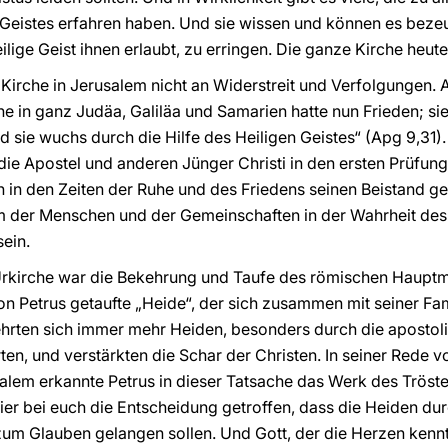
en Geistes erfahren haben. Und sie wissen und können es bez
eilige Geist ihnen erlaubt, zu erringen. Die ganze Kirche heut
 Kirche in Jerusalem nicht an Widerstreit und Verfolgungen. A
e in ganz Judäa, Galiläa und Samarien hatte nun Frieden; sie
d sie wuchs durch die Hilfe des Heiligen Geistes“ (Apg 9,31)
 die Apostel und anderen Jünger Christi in den ersten Prüfun
n in den Zeiten der Ruhe und des Friedens seinen Beistand g
 der Menschen und der Gemeinschaften in der Wahrheit des 
ein.
e Urkirche war die Bekehrung und Taufe des römischen Hauptm
on Petrus getaufte „Heide“, der sich zusammen mit seiner Fam
rten sich immer mehr Heiden, besonders durch die apostolis
ten, und verstärkten die Schar der Christen. In seiner Rede
alem erkannte Petrus in dieser Tatsache das Werk des Tröster
 hier bei euch die Entscheidung getroffen, dass die Heiden 
m Glauben gelangen sollen. Und Gott, der die Herzen kennt,