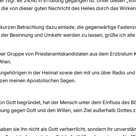
r (vgl. Mt 24,14) in Erfüllung gegangen ist. Unter diesen „Vö
le, die von dieser guten Nachricht des Heiles durch das Wirken
 kurzen Betrachtung dazu einlade, die gegenwärtige Fastenze
it der Besinnung und Umkehr werden zu lassen, grüße ich all
iner Gruppe von Priesteramtskandidaten aus dem Erzbistum 
Wien.
 Angehörigen in der Heimat sowie den mit uns über Radio un
erzen meinen Apostolischen Segen.
von Gott begründet, hat der Mensch unter dem Einfluss des B
ung gegen Gott und den Willen, sein Ziel außerhalb Gottes zu
aben sie ihn nicht als Gott verherrlicht, sondern ihr unvers