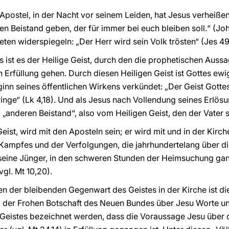
Apostel, in der Nacht vor seinem Leiden, hat Jesus verheißen:
n Beistand geben, der für immer bei euch bleiben soll.“ (Joh 
ten widerspiegeln: „Der Herr wird sein Volk trösten“ (Jes 49
 ist es der Heilige Geist, durch den die prophetischen Au
 in Erfüllung gehen. Durch diesen Heiligen Geist ist Gottes 
inn seines öffentlichen Wirkens verkündet: „Der Geist Gottes 
inge“ (Lk 4,18). Und als Jesus nach Vollendung seines Erlös
m „anderen Beistand“, also vom Heiligen Geist, den der Vater 
eist, wird mit den Aposteln sein; er wird mit und in der Kirche
 Kampfes und der Verfolgungen, die jahrhundertelang über d
seine Jünger, in den schweren Stunden der Heimsuchung ga
vgl. Mt 10,20).
en der bleibenden Gegenwart des Geistes in der Kirche ist d
 der Frohen Botschaft des Neuen Bundes über Jesu Worte u
n Geistes bezeichnet werden, dass die Voraussage Jesu über