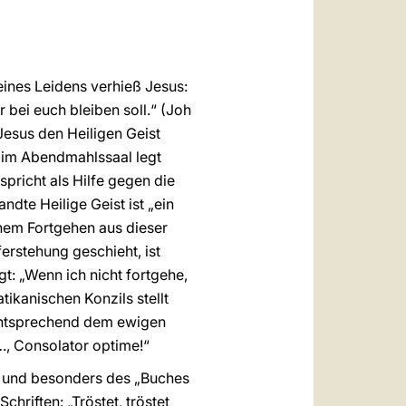
العربيّة
中文
LATINE
ines Leidens verhieß Jesus:
 bei euch bleiben soll.“ (Joh
 Jesus den Heiligen Geist
e im Abendmahlssaal legt
pricht als Hilfe gegen die
dte Heilige Geist ist „ein
inem Fortgehen aus dieser
erstehung geschieht, ist
t: „Wenn ich nicht fortgehe,
tikanischen Konzils stellt
 entsprechend dem ewigen
i…, Consolator optime!“
ts und besonders des „Buches
hriften: „Tröstet, tröstet