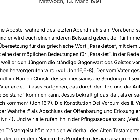
Mittwoch, 13. März 1991
 die Apostel während des letzten Abendmahls am Vorabend se
und er wird euch einen anderen Beistand geben, der für immer
ie Übersetzung für das griechische Wort „Parakletos“, mit dem
t eine der möglichen Bedeutungen für „Paraklet“. In der Red
weil er den Jüngern die ständige Gegenwart des Geistes vers
en hervorgerufen wird (vgl. Joh 16,6-8). Der vom Vater gesan
sandt im Namen Christi, dessen messianische Sendung mit se
ter endet. Dieses Fortgehen, das durch den Tod und die Auf
Beistand“ kommen kann. Jesus bekräftigt das klar, als er sag
ch kommen“ (Joh 16,7). Die Konstitution Dei Verbum des II. Va
der Wahrheit“ als Abschluss der Offenbarung und Erlösung
Nr. 4). Und wir alle rufen ihn in der Pfingstsequenz an: „Ven
den Tröstergeist hört man den Widerhall des Alten Testamen
n in den unter dem Namen des Propheten Jesaja gesammelten Sc