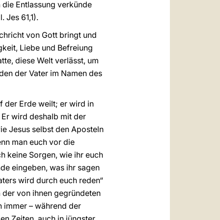
n die Entlassung verkünde
 Jes 61,1).
chricht von Gott bringt und
gkeit, Liebe und Befreiung
tte, diese Welt verlässt, um
, den der Vater im Namen des
 der Erde weilt; er wird in
 Er wird deshalb mit der
ie Jesus selbst den Aposteln
enn man euch vor die
 keine Sorgen, wie ihr euch
unde eingeben, was ihr sagen
Vaters wird durch euch reden“
en der von ihnen gegründeten
ch immer – während der
len Zeiten, auch in jüngster