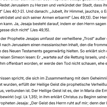
. Redet Jerusalem zu Herzen und verkündet der Stadt, dass ih
“ (Jes 40,1-2). Und danach: „Jubelt, ihr Himmel, jauchze, o Er
tröstet und sich seiner Armen erbarmt“ (Jes 49,13). Der Herr i
n kann. Ja, Jesaja besteht darauf, indem er den Herrn sagen 
esse dich nicht“ (Jes 49,15).
g der Prophetie Jesajas umfasst der verheißene „Trost“ auße
l nach Jerusalem einen messianischen Inhalt, den die fromm
le des Neuen Testaments gegenwärtig hielten. So erklärt sich 
sen Simeon lesen: Er „wartete auf die Rettung Israels, und d
ihm offenbart worden, er werde den Tod nicht schauen, ehe 
gnissen spricht, die sich im Zusammenhang mit dem Geheim
t wurden, erfüllt der Heilige Geist die prophetische Verhe
us, verbunden ist. Der Heilige Geist ist es, der in Maria die 
irkt (vgl. Lk 1,35); in ihm erklärt Christus zu Beginn sein
pheten Jesaja: „Der Geist des Herrn ruht auf mir; denn der H