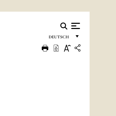
DEUTSCH
FRANÇAIS
ENGLISH
ITALIANO
PORTUGUÊS
ESPAÑOL
DEUTSCH
POLSKI