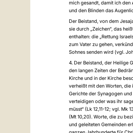
mich gesandt, damit ich den
und den Blinden das Augenlicht
Der Beistand, von dem Jesaja 
sie durch „Zeichen“, das heiß
enthalten: die „Rettung Israe
zum Vater zu gehen, verkünde
Sohnes senden wird (vgl. Joh
4. Der Beistand, der Heilige G
den langen Zeiten der Bedrän
Kirche und in der Kirche bes
verheißt mit den Worten, di
Gerichte der Synagogen und 
verteidigen oder was ihr sage
müsst“ (Lk 12,11-12; vgl. Mk 
(Mt 10,20). Worte, die zu be
und geleiteten Gemeinden erl
ganzen Jahrhunderte für Christ