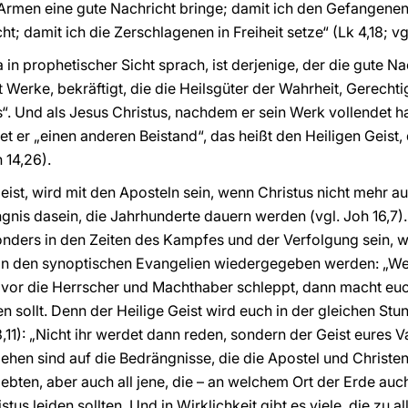
 Armen eine gute Nachricht bringe; damit ich den Gefangene
; damit ich die Zerschlagenen in Freiheit setze“ (Lk 4,18; vgl.
in prophetischer Sicht sprach, ist derjenige, der die gute Na
t Werke, bekräftigt, die die Heilsgüter der Wahrheit, Gerechti
ls“. Und als Jesus Christus, nachdem er sein Werk vollendet ha
t er „einen anderen Beistand“, das heißt den Heiligen Geist
 14,26).
eist, wird mit den Aposteln sein, wenn Christus nicht mehr auf
gnis dasein, die Jahrhunderte dauern werden (vgl. Joh 16,7).
onders in den Zeiten des Kampfes und der Verfolgung sein, w
e in den synoptischen Evangelien wiedergegeben werden: „W
vor die Herrscher und Machthaber schleppt, dann macht euch
n sollt. Denn der Heilige Geist wird euch in der gleichen St
13,11): „Nicht ihr werdet dann reden, sondern der Geist eures 
ziehen sind auf die Bedrängnisse, die die Apostel und Christ
ebten, aber auch all jene, die – an welchem Ort der Erde au
us leiden sollten. Und in Wirklichkeit gibt es viele, die zu al