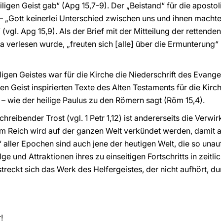
ligen Geist gab“ (Apg 15,7-9). Der „Beistand“ für die aposto
 – „Gott keinerlei Unterschied zwischen uns und ihnen machte
(vgl. Apg 15,9). Als der Brief mit der Mitteilung der retten
 verlesen wurde, „freuten sich [alle] über die Ermunterung“ 
iligen Geistes war für die Kirche die Niederschrift des Evang
n Geist inspirierten Texte des Alten Testaments für die Kirc
 – wie der heilige Paulus zu den Römern sagt (Röm 15,4).
hreibender Trost (vgl. 1 Petr 1,12) ist andererseits die Verw
 Reich wird auf der ganzen Welt verkündet werden, damit al
n“ aller Epochen sind auch jene der heutigen Welt, die so un
lge und Attraktionen ihres zu einseitigen Fortschritts in zeitl
rstreckt sich das Werk des Helfergeistes, der nicht aufhört, du
!