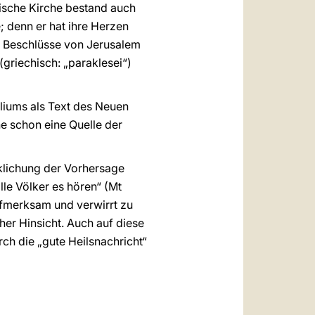
lische Kirche bestand auch
; denn er hat ihre Herzen
den Beschlüsse von Jerusalem
(griechisch: „paraklesei“)
eliums als Text des Neuen
he schon eine Quelle der
irklichung der Vorhersage
le Völker es hören“ (Mt
aufmerksam und verwirrt zu
icher Hinsicht. Auch auf diese
rch die „gute Heilsnachricht“