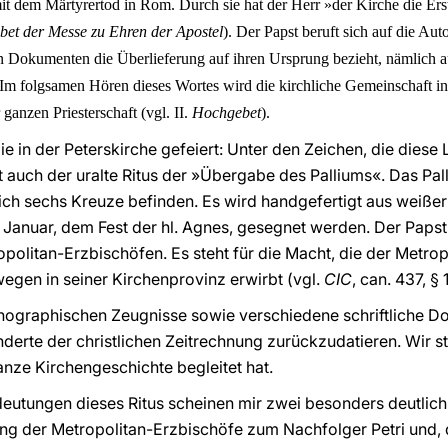
it dem Märtyrertod in Rom. Durch sie hat der Herr »der Kirche die Erst
et der Messe zu Ehren der Apostel
). Der Papst beruft sich auf die Aut
len Dokumenten die Überlieferung auf ihren Ursprung bezieht, nämlich 
m folgsamen Hören dieses Wortes wird die kirchliche Gemeinschaft in d
ganzen Priesterschaft (vgl. II.
Hochgebet
).
gie in der Peterskirche gefeiert: Unter den Zeichen, die diese 
t auch der uralte Ritus der »Übergabe des Palliums«. Das Pall
ich sechs Kreuze befinden. Es wird handgefertigt aus weißer
. Januar, dem Fest der hl. Agnes, gesegnet werden. Der Papst
ropolitan-Erzbischöfen. Es steht für die Macht, die der Metrop
gen in seiner Kirchenprovinz erwirbt (vgl.
CIC
, can. 437, § 
nographischen Zeugnisse sowie verschiedene schriftliche D
underte der christlichen Zeitrechnung zurückzudatieren. Wir st
ganze Kirchengeschichte begleitet hat.
eutungen dieses Ritus scheinen mir zwei besonders deutlich
ng der Metropolitan-Erzbischöfe zum Nachfolger Petri und, 