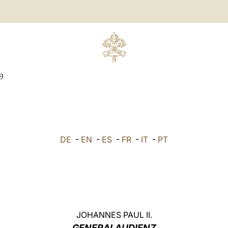
9
DE
-
EN
-
ES
-
FR
-
IT
-
PT
JOHANNES PAUL II.
GENERALAUDIENZ