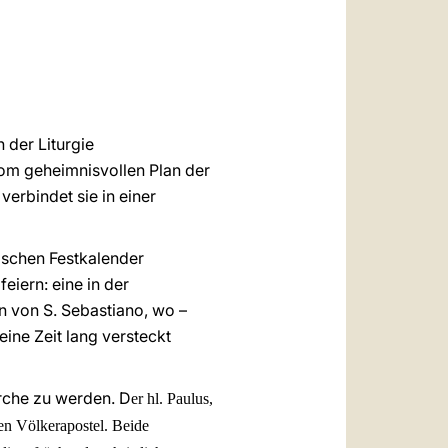
العربيّة
中文
LATINE
 der Liturgie
vom geheimnisvollen Plan der
verbindet sie in einer
ischen Festkalender
eiern: eine in der
en von S. Sebastiano, wo –
ine Zeit lang versteckt
irche zu werden. D
er hl. Paulus,
en Völkerapostel. Beide