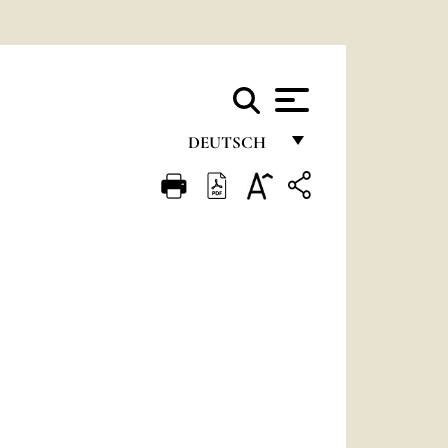
DEUTSCH
FRANÇAIS
ENGLISH
ITALIANO
PORTUGUÊS
ESPAÑOL
DEUTSCH
POLSKI