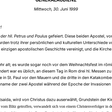
Mittwoch, 30. Juni 1999
!
 der hll. Petrus und Paulus
gefeiert. Diese beiden Apostel, von
rden trotz ihrer persönlichen und kulturellen Unterschiede 
 einzigen apostolischen Geschichte vereinigt, und die Kirche 
sehr alt; es wurde sogar noch vor dem Weihnachtsfest im röm
ndert war es üblich, an diesem Tag in Rom drei hl. Messen zu f
ne in St. Paul vor den Mauern und die dritte in den Katakomb
chname der zwei Apostel während der Epoche der Invasionen e
etsaida, wird von Christus dazu auserwählt, Grundstein der K
m Blitz getroffen, verwandelt sich von einem Christenverfolger in d