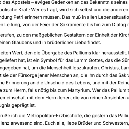
des Apostels – ewiges Gedenken an das Bekenntnis seines 
bolische Kraft: Wer es trägt, wird sich selbst und die anderen
ndung Petri erinnern müssen. Das muß in allen Lebenssituat
en Leitung, von der Feier der Sakramente bis hin zum Dialog
gerufen, zu den maßgeblichen Gestaltern der Einheit der Kirc
inen Glaubens und in brüderlicher Liebe findet.
weiten Wert, den die Übergabe des Palliums klar herausstellt
geliefert hat, ist ein Symbol für das Lamm Gottes, das die Sü
ngegeben hat, um die Menschheit loszukaufen. Christus, La
t sie der Fürsorge jener Menschen an, die Ihn durch das Sakr
ine Erinnerung an die Unschuld des Lebens, und mit der Reihe
e zum Herrn, falls nötig bis zum Martyrium. Wer das Pallium t
Gemeinschaft mit dem Herrn leben, die von reinen Absichten 
gnis geprägt ist.
rüße ich die Metropolitan-Erzbischöfe, die gestern das Pall
dienz anwesend sind. Euch alle, liebe Brüder und Schwestern,