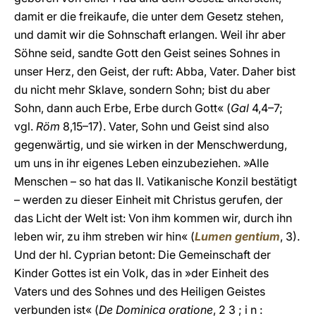
damit er die freikaufe, die unter dem Gesetz stehen,
und damit wir die Sohnschaft erlangen. Weil ihr aber
Söhne seid, sandte Gott den Geist seines Sohnes in
unser Herz, den Geist, der ruft: Abba, Vater. Daher bist
du nicht mehr Sklave, sondern Sohn; bist du aber
Sohn, dann auch Erbe, Erbe durch Gott« (
Gal
4,4–7;
vgl.
Röm
8,15–17). Vater, Sohn und Geist sind also
gegenwärtig, und sie wirken in der Menschwerdung,
um uns in ihr eigenes Leben einzubeziehen. »Alle
Menschen – so hat das II. Vatikanische Konzil bestätigt
– werden zu dieser Einheit mit Christus gerufen, der
das Licht der Welt ist: Von ihm kommen wir, durch ihn
leben wir, zu ihm streben wir hin« (
Lumen gentium
, 3).
Und der hl. Cyprian betont: Die Gemeinschaft der
Kinder Gottes ist ein Volk, das in »der Einheit des
Vaters und des Sohnes und des Heiligen Geistes
verbunden ist« (
De Dominica oratione
, 2 3 ; i n :