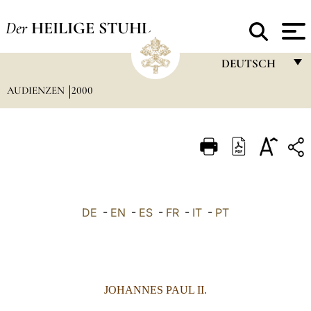
Der
HEILIGE STUHL
DEUTSCH
AUDIENZEN
2000
FRANÇAIS
ENGLISH
ITALIANO
PORTUGUÊS
ESPAÑOL
DE
-
EN
-
ES
-
FR
-
IT
-
PT
DEUTSCH
POLSKI
العربيّة
JOHANNES PAUL II.
中文