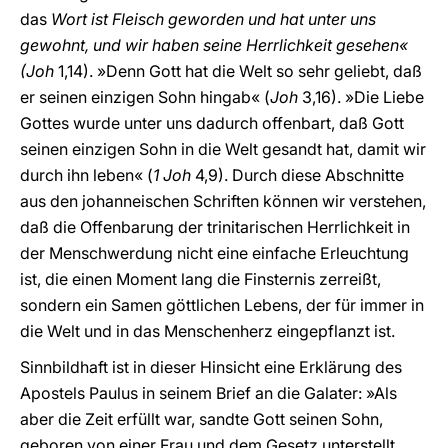
das
Wort ist Fleisch geworden und hat unter uns
gewohnt, und wir haben seine Herrlichkeit gesehen«
(Joh
1,14). »Denn Gott hat die Welt so sehr geliebt, daß
er seinen einzigen Sohn hingab« (
Joh
3,16). »Die Liebe
Gottes wurde unter uns dadurch offenbart, daß Gott
seinen einzigen Sohn in die Welt gesandt hat, damit wir
durch ihn leben« (
1
Joh
4,9). Durch diese Abschnitte
aus den johanneischen Schriften können wir verstehen,
daß die Offenbarung der trinitarischen Herrlichkeit in
der Menschwerdung nicht eine einfache Erleuchtung
ist, die einen Moment lang die Finsternis zerreißt,
sondern ein Samen göttlichen Lebens, der für immer in
die Welt und in das Menschenherz eingepflanzt ist.
Sinnbildhaft ist in dieser Hinsicht eine Erklärung des
Apostels Paulus in seinem Brief an die Galater: »Als
aber die Zeit erfüllt war, sandte Gott seinen Sohn,
geboren von einer Frau und dem Gesetz unterstellt,