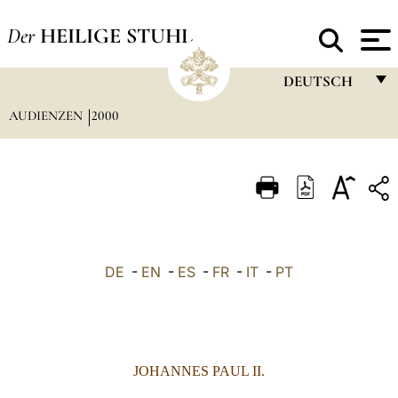
Der
HEILIGE STUHL
DEUTSCH
AUDIENZEN
2000
FRANÇAIS
ENGLISH
ITALIANO
PORTUGUÊS
ESPAÑOL
DE
-
EN
-
ES
-
FR
-
IT
-
PT
DEUTSCH
POLSKI
العربيّة
JOHANNES PAUL II.
中文