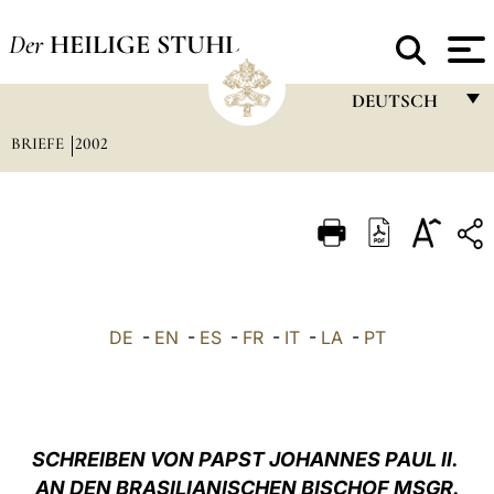
Der
HEILIGE STUHL
DEUTSCH
BRIEFE
2002
FRANÇAIS
ENGLISH
ITALIANO
PORTUGUÊS
ESPAÑOL
DE
-
EN
-
ES
-
FR
-
IT
-
LA
-
PT
DEUTSCH
POLSKI
العربيّة
SCHREIBEN VON PAPST JOHANNES PAUL II.
AN DEN BRASILIANISCHEN BISCHOF MSGR.
中文