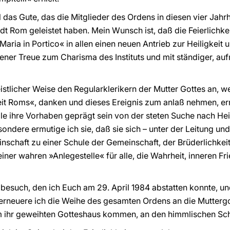
l das Gute, das die Mitglieder des Ordens in diesen vier Jah
dt Rom geleistet haben. Mein Wunsch ist, daß die Feierlichk
aria in Portico« in allen einen neuen Antrieb zur Heiligkeit
ener Treue zum Charisma des Instituts und mit ständiger,
istlicher Weise den Regularklerikern der Mutter Gottes an, w
eit Roms«, danken und dieses Ereignis zum anlaß nehmen, er
lle ihre Vorhaben geprägt sein von der steten Suche nach Hei
esondere ermutige ich sie, daß sie sich – unter der Leitung u
inschaft zu einer Schule der Gemeinschaft, der Brüderlichkei
ner wahren »Anlegestelle« für alle, die Wahrheit, inneren Fr
lbesuch, den ich Euch am 29. April 1984 abstatten konnte, un
erneuere ich die Weihe des gesamten Ordens an die Muttergo
em ihr geweihten Gotteshaus kommen, an den himmlischen Sc