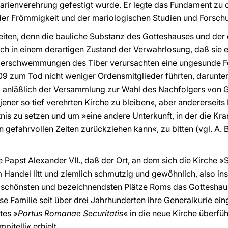
rienverehrung gefestigt wurde. Er legte das Fundament zu d
der Frömmigkeit und der mariologischen Studien und Forschu
gkeiten, denn die bauliche Substanz des Gotteshauses und d
ich in einem derartigen Zustand der Verwahrlosung, daß sie e
Überschwemmungen des Tiber verursachten eine ungesunde Fe
609 zum Tod nicht weniger Ordensmitglieder führten, darunte
 anläßlich der Versammlung zur Wahl des Nachfolgers von Gi
»jener so tief verehrten Kirche zu bleiben«, aber andererseits 
nis zu setzen und um »eine andere Unterkunft, in der die Kr
 gefahrvollen Zeiten zurückziehen kann«, zu bitten (vgl. A. 
e Papst Alexander VII., daß der Ort, an dem sich die Kirche »
m Handel litt und ziemlich schmutzig und gewöhnlich, also 
r schönsten und bezeichnendsten Plätze Roms das Gotteshaus
öse Familie seit über drei Jahrhunderten ihre Generalkurie ein
tes »
Portus Romanae Securitatis
« in die neue Kirche überfü
pitelli« erhielt.