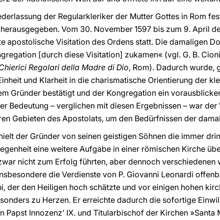
derlassung der Regularkleriker der Mutter Gottes in Rom fest
t herausgegeben. Vom 30. November 1597 bis zum 9. April de
e apostolische Visitation des Ordens statt. Die damaligen 
gregation [durch diese Visitation] zukamen« (vgl. G. B. Cion
Chierici Regolari della Madre di Dio
, Rom). Dadurch wurde,
inheit und Klarheit in die charismatische Orientierung der k
m Gründer bestätigt und der Kongregation ein vorausblicken
rer Bedeutung – verglichen mit diesen Ergebnissen – war de
ren Gebieten des Apostolats, um den Bedürfnissen der damal
lt der Gründer von seinen geistigen Söhnen die immer dringe
legenheit eine weitere Aufgabe in einer römischen Kirche ü
war nicht zum Erfolg führten, aber dennoch verschiedenen w
nsbesondere die Verdienste von P. Giovanni Leonardi offenb
ni, der den Heiligen hoch schätzte und vor einigen hohen ki
sonders zu Herzen. Er erreichte dadurch die sofortige Einwil
n Papst Innozenz’ IX. und Titularbischof der Kirchen »Santa 