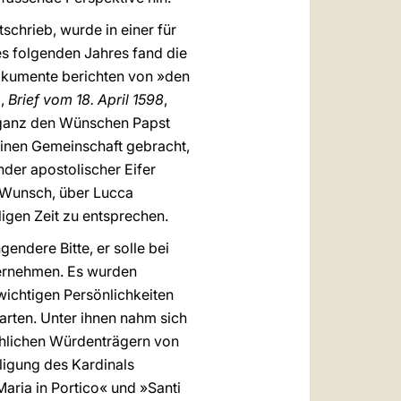
schrieb, wurde in einer für
s folgenden Jahres fand die
Dokumente berichten von »den
i,
Brief vom 18. April 1598
,
 ganz den Wünschen Papst
leinen Gemeinschaft gebracht,
der apostolischer Eifer
r Wunsch, über Lucca
igen Zeit zu entsprechen.
ndere Bitte, er solle bei
bernehmen. Es wurden
ichtigen Persönlichkeiten
arten. Unter ihnen nahm sich
rchlichen Würdenträgern von
ligung des Kardinals
Maria in Portico« und »Santi