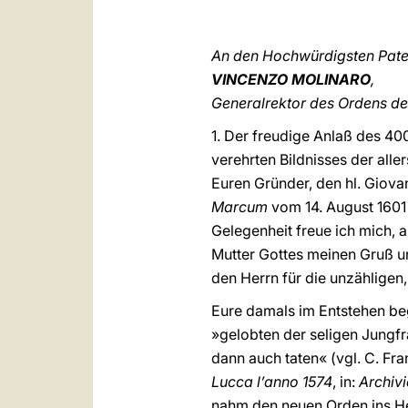
An den Hochwürdigsten Pat
VINCENZO MOLINARO
,
Generalrektor des Ordens de
1. Der freudige Anlaß des 40
verehrten Bildnisses der alle
Euren Gründer, den hl. Giov
Marcum
vom 14. August 1601
Gelegenheit freue ich mich, a
Mutter Gottes meinen Gruß u
den Herrn für die unzählige
Eure damals im Entstehen begr
»gelobten der seligen Jungfr
dann auch taten« (vgl. C. Fran
Lucca l’anno 1574
, in:
Archivi
nahm den neuen Orden ins Her