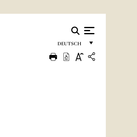
DEUTSCH
FRANÇAIS
ENGLISH
ITALIANO
PORTUGUÊS
ESPAÑOL
DEUTSCH
POLSKI