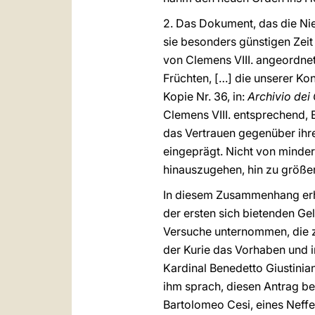
2. Das Dokument, das die Nie
sie besonders günstigen Zei
von Clemens VIII. angeordnet
Früchten, […] die unserer Kon
Kopie Nr. 36, in:
Archivio dei 
Clemens VIII. entsprechend, E
das Vertrauen gegenüber ihre
eingeprägt. Nicht von minde
hinauszugehen, hin zu größe
In diesem Zusammenhang erhie
der ersten sich bietenden Ge
Versuche unternommen, die z
der Kurie das Vorhaben und i
Kardinal Benedetto Giustinia
ihm sprach, diesen Antrag be
Bartolomeo Cesi, eines Neffe