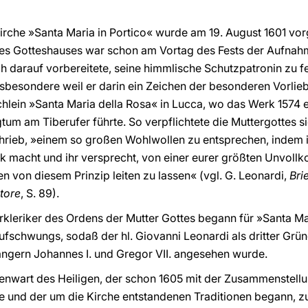
kirche »Santa Maria in Portico« wurde am 19. August 1601 v
es Gotteshauses war schon am Vortag des Fests der Aufnah
 darauf vorbereitete, seine himmlische Schutzpatronin zu f
insbesondere weil er darin ein Zeichen der besonderen Vorlie
hlein »Santa Maria della Rosa« in Lucca, wo das Werk 1574 
gtum am Tiberufer führte. So verpflichtete die Muttergottes s
hrieb, »einem so großen Wohlwollen zu entsprechen, indem i
k macht und ihr versprecht, von einer eurer größten Unvol
n von diesem Prinzip leiten zu lassen« (vgl. G. Leonardi,
Bri
atore
, S. 89).
rkleriker des Ordens der Mutter Gottes begann für »Santa Mar
Aufschwungs, sodaß der hl. Giovanni Leonardi als dritter Grü
ngern Johannes I. und Gregor VII. angesehen wurde.
nwart des Heiligen, der schon 1605 mit der Zusammenstellu
und der um die Kirche entstandenen Traditionen begann, z