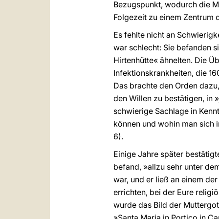
Bezugspunkt, wodurch die Ma
Folgezeit zu einem Zentrum 
Es fehlte nicht an Schwieri
war schlecht: Sie befanden s
Hirtenhütte« ähnelten. Die 
Infektionskrankheiten, die 1
Das brachte den Orden dazu,
den Willen zu bestätigen, in 
schwierige Sachlage in Kennt
können und wohin man sich in
6).
Einige Jahre später bestätigt
befand, »allzu sehr unter de
war, und er ließ an einem de
errichten, bei der Eure religi
wurde das Bild der Muttergot
»Santa Maria in Portico in Cam