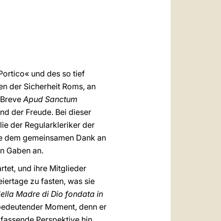
العربيّة
中文
LATINE
Portico« und des so tief
en der Sicherheit Roms, an
m Breve
Apud Sanctum
d der Freude. Bei dieser
lie der Regularkleriker der
iste dem gemeinsamen Dank an
en Gaben an.
tet, und ihre Mitglieder
iertage zu fasten, was sie
ella Madre di Dio fondata in
 bedeutender Moment, denn er
mfassende Perspektive hin.