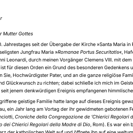
er
r Mutter Gottes
0. Jahrestages seit der Übergabe der Kirche »Santa Maria in 
rseligsten Jungfrau Maria »
Romanae Portus Securitatis
«, Haf
anni Leonardi, durch meinen Vorgänger Clemens VIII. mit de
 ist für diesen Orden ein Grund des besonderen Gedenkens un
n Sie, Hochwürdigster Pater, und an die ganze religiöse Fami
nd Glückwunsch zu richten; dabei schließe ich mich im Ge
n, seit jenem denkwürdigen Ereignis empfangenen himmlisch
iffene geistige Familie hatte lange auf dieses Ereignis gewar
au, ein Jahr lang am Vortag der ihr gewidmeten gebotenen Fe
ciotti,
Croniche della Congregazione de ’Chierici Regolari d
o dei Chierici Regolari della Madre di Dio
, Rom). Es war ein
z der katholischen Welt auf und öffnete ihn auf eine weltu