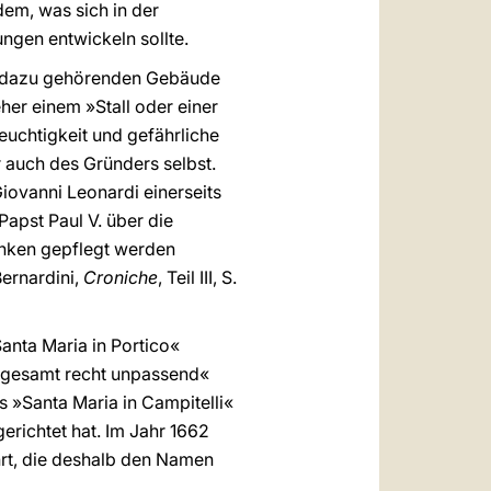
em, was sich in der
ngen entwickeln sollte.
er dazu gehörenden Gebäude
her einem »Stall oder einer
uchtigkeit und gefährliche
r auch des Gründers selbst.
ovanni Leonardi einerseits
Papst Paul V. über die
anken gepflegt werden
Bernardini,
Croniche
, Teil III, S.
Santa Maria in Portico«
insgesamt recht unpassend«
 »Santa Maria in Campitelli«
gerichtet hat. Im Jahr 1662
hrt, die deshalb den Namen