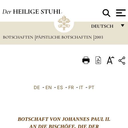
Der
HEILIGE STUHL
DEUTSCH
BOTSCHAFTEN
PÄPSTLICHE BOTSCHAFTEN
FRANÇAIS
2003
ENGLISH
ITALIANO
PORTUGUÊS
ESPAÑOL
DE
-
EN
-
ES
-
FR
-
IT
-
PT
DEUTSCH
POLSKI
العربيّة
BOTSCHAFT VON J
OHANNES PAUL II.
AN DIE BISCHÖFE, DIE DER
中文