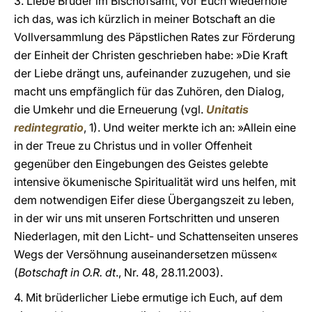
3. Liebe Brüder im Bischofsamt, vor Euch wiederhole
ich das, was ich kürzlich in meiner Botschaft an die
Vollversammlung des Päpstlichen Rates zur Förderung
der Einheit der Christen geschrieben habe: »Die Kraft
der Liebe drängt uns, aufeinander zuzugehen, und sie
macht uns empfänglich für das Zuhören, den Dialog,
die Umkehr und die Erneuerung (vgl.
Unitatis
redintegratio
, 1). Und weiter merkte ich an: »Allein eine
in der Treue zu Christus und in voller Offenheit
gegenüber den Eingebungen des Geistes gelebte
intensive ökumenische Spiritualität wird uns helfen, mit
dem notwendigen Eifer diese Übergangszeit zu leben,
in der wir uns mit unseren Fortschritten und unseren
Niederlagen, mit den Licht- und Schattenseiten unseres
Wegs der Versöhnung auseinandersetzen müssen«
(
Botschaft in O.R. dt
., Nr. 48, 28.11.2003).
4. Mit brüderlicher Liebe ermutige ich Euch, auf dem