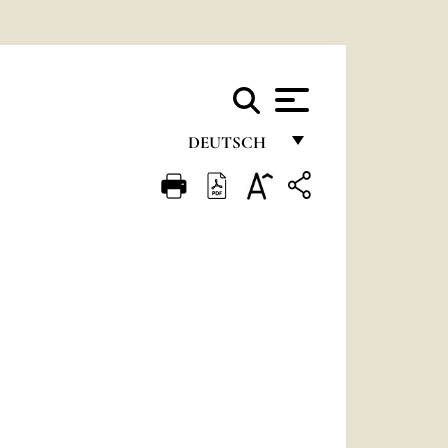
DEUTSCH
FRANÇAIS
ENGLISH
ITALIANO
PORTUGUÊS
ESPAÑOL
DEUTSCH
POLSKI