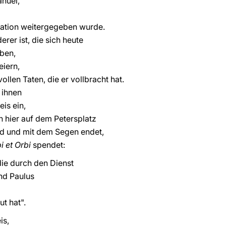
nuel,
ation weitergegeben wurde.
erer ist, die sich heute
ben,
eiern,
ollen Taten, die er vollbracht hat.
 ihnen
eis ein,
n hier auf dem Petersplatz
rd und mit dem Segen endet,
i et Orbi
spendet:
 die durch den Dienst
und Paulus
t hat".
is,