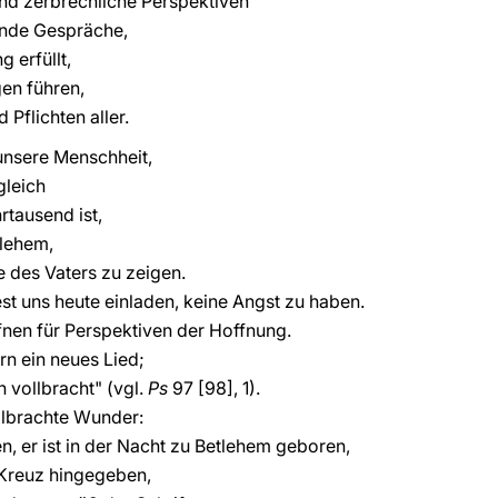
und zerbrechliche Perspektiven
nde Gespräche,
 erfüllt,
gen führen,
 Pflichten aller.
 unsere Menschheit,
gleich
tausend ist,
tlehem,
 des Vaters zu zeigen.
t uns heute einladen, keine Angst zu haben.
nen für Perspektiven der Hoffnung.
n ein neues Lied;
 vollbracht" (vgl.
Ps
97 [98], 1).
llbrachte Wunder:
n, er ist in der Nacht zu Betlehem geboren,
 Kreuz hingegeben,