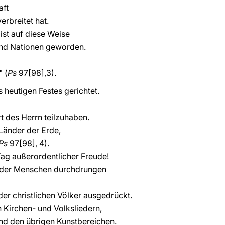
aft
erbreitet hat.
ist auf diese Weise
und Nationen geworden.
" (
Ps
97[98],3).
es heutigen Festes gerichtet.
t des Herrn teilzuhaben.
 Länder der Erde,
Ps
97[98], 4).
 Tag außerordentlicher Freude!
n der Menschen durchdrungen
der christlichen Völker ausgedrückt.
n Kirchen- und Volksliedern,
 und den übrigen Kunstbereichen.