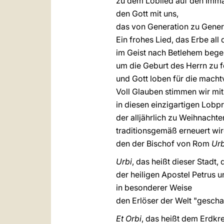
zu dem Loblied auf den Imma
den Gott mit uns,
das von Generation zu Gener
Ein frohes Lied, das Erbe all d
im Geist nach Betlehem bege
um die Geburt des Herrn zu f
und Gott loben für die machtv
Voll Glauben stimmen wir mit
in diesen einzigartigen Lobpr
der alljährlich zu Weihnachte
traditionsgemäß erneuert wi
den der Bischof von Rom
Urb
Urbi
, das heißt dieser Stadt,
der heiligen Apostel Petrus 
in besonderer Weise
den Erlöser der Welt "geschau
Et Orbi
, das heißt dem Erdkre