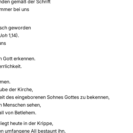
anden gemäß der Schrift
 immer bei uns
eisch geworden
Joh
1,14).
uns
n Gott erkennen.
rlichkeit.
mmen.
ube der Kirche,
hkeit des eingeborenen Sohnes Gottes zu bekennen,
n Menschen sehen,
ll von Betlehem.
egt heute in der Krippe,
n umfangene All bestaunt ihn.