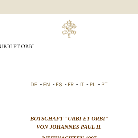
URBI ET ORBI
DE
-
EN
-
ES
-
FR
-
IT
-
PL
-
PT
BOTSCHAFT
"URBI ET ORBI"
VON JOHANNES PAUL II.