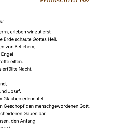
WEIHNACHTEN 1997
il
."
rn, erleben wir zutiefst
e Erde schaute Gottes Heil.
ten von Betlehem,
 Engel
otte eilten.
erfüllte Nacht.
end,
und Josef.
m Glauben erleuchtet,
rten Geschöpf den menschgewordenen Gott,
escheidenen Gaben dar.
issen, den Anfang