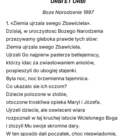
URBI ET ORBI
LATINE
Boze Narodzenie 1997
1. «Ziemia ujrzala swego Zbawiciela».
Dzisiaj, w uroczystosc Bozego Narodzenia
przezywamy gleboka prawde tych slów:
Ziemia ujrzala swego Zbawiciela.
Ujrzeli Go najpierw pasterze betlejemscy,
którzy idac za zwiastowaniem aniolów,
pospieszyli do ubogiej stajenki.
Byla noc, noc brzemienna tajemnica.
Co ukazalo sie ich oczom?
Dziecie polozone w zlobie,
otoczone troskliwa opieka Maryi i Józefa.
Ujrzeli dziecie, ale oswieceni wiara
rozpoznali w tej kruchej istocie Wcielonego Boga
i zlozyli Mu swoje skromne dary.
W ten sposób dali poczatek, choc nieswiadomie,