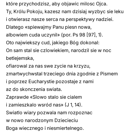
które przychodzisz, aby objawic milosc Ojca.
Ty, Królu Pokoju, kazesz nam dzisiaj wyzbyc sie leku
i otwierasz nasze serca na perspektywy nadziei.
Dlatego «spiewajmy Panu piesn nowa,
albowiem cuda uczynil» (por. Ps 98 [97], 1).
Oto najwiekszy cud, jakiego Bóg dokonal:
On sam stal sie czlowiekiem, narodzil sie w noc
betlejemska,
ofiarowal za nas swe zycie na krzyzu,
zmartwychwstal trzeciego dnia zgodnie z Pismem
i poprzez Eucharystie pozostaje z nami
az do skonczenia swiata.
Zaprawde «Slowo stalo sie cialem
i zamieszkalo wsród nas» (J 1, 14).
Swiatlo wiary pozwala nam rozpoznac
w nowo narodzonym Dziecieciu
Boga wiecznego i niesmiertelnego.