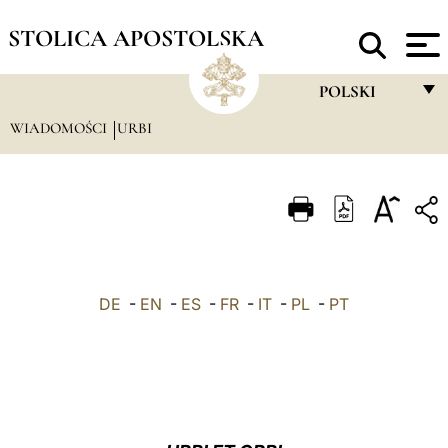
STOLICA APOSTOLSKA
POLSKI
WIADOMOŚCI
URBI
FRANÇAIS
ENGLISH
ITALIANO
PORTUGUÊS
ESPAÑOL
DE
-
EN
-
ES
-
FR
-
IT
-
PL
-
PT
DEUTSCH
POLSKI
العربيّة
中文