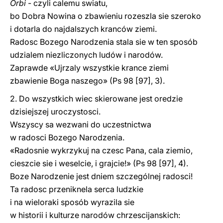
Orbi
- czyli calemu swiatu,
bo Dobra Nowina o zbawieniu rozeszla sie szeroko
i dotarla do najdalszych kranców ziemi.
Radosc Bozego Narodzenia stala sie w ten sposób
udzialem niezliczonych ludów i narodów.
Zaprawde «Ujrzaly wszystkie krance ziemi
zbawienie Boga naszego» (Ps 98 [97], 3).
2. Do wszystkich wiec skierowane jest oredzie
dzisiejszej uroczystosci.
Wszyscy sa wezwani do uczestnictwa
w radosci Bozego Narodzenia.
«Radosnie wykrzykuj na czesc Pana, cala ziemio,
cieszcie sie i weselcie, i grajcie!» (Ps 98 [97], 4).
Boze Narodzenie jest dniem szczególnej radosci!
Ta radosc przeniknela serca ludzkie
i na wieloraki sposób wyrazila sie
w historii i kulturze narodów chrzescijanskich: