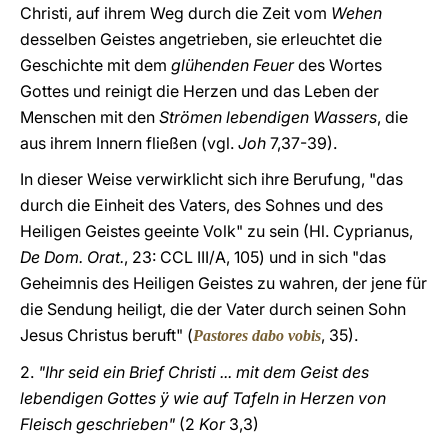
Christi, auf ihrem Weg durch die Zeit vom
Wehen
desselben Geistes angetrieben, sie erleuchtet die
Geschichte mit dem
glühenden Feuer
des Wortes
Gottes und reinigt die Herzen und das Leben der
Menschen mit den
Strömen lebendigen Wassers
, die
aus ihrem Innern fließen (vgl.
Joh
7,37-39).
In dieser Weise verwirklicht sich ihre Berufung, "das
durch die Einheit des Vaters, des Sohnes und des
Heiligen Geistes geeinte Volk" zu sein (Hl. Cyprianus,
De Dom. Orat.
, 23: CCL III/A, 105) und in sich "das
Geheimnis des Heiligen Geistes zu wahren, der jene für
die Sendung heiligt, die der Vater durch seinen Sohn
Jesus Christus beruft" (
, 35).
Pastores dabo vobis
2.
"Ihr seid ein Brief Christi ... mit dem Geist des
lebendigen Gottes ÿ wie auf Tafeln in Herzen von
Fleisch geschrieben"
(2
Kor
3,3)