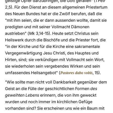
geistige Opfer darzubringen, die Gott gefallen" (1
Petr
2,5). Für den Dienst an diesem allgemeinen Priestertum
des Neuen Bundes hat er die Zwölf berufen, daß die
"mit ihm seien, die er dann aussenden wollte, damit sie
predigten und mit seiner Vollmacht Dämonen
austrieben" (
Mk
3,14-15). Heute setzt Christus sein
Heilswerk durch die Bischöfe und die Priester fort, die
"in der Kirche und für die Kirche eine sakramentale
Vergegenwärtigung Jesu Christi, des Hauptes und
Hirten, sind; sie verkündigen mit Vollmacht sein Wort,
sie wiederholen sein vergebendes Wirken und sein
umfassendes Heilsangebot" (
, 15).
Pastores dabo vobis
"Wie sollte man nicht voll Dankbarkeit gegenüber dem
Geist an die Fülle der geschichtlichen Formen
des
geweihten Lebens
erinnern, die von ihm geweckt
wurden und noch immer im kirchlichen Gefüge
vorhanden sind? Sie erscheinen uns wie ein Baum mit