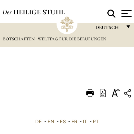
Der
HEILIGE STUHL
DEUTSCH
BOTSCHAFTEN
WELTTAG FÜR DIE BERUFUNGEN
FRANÇAIS
ENGLISH
ITALIANO
PORTUGUÊS
ESPAÑOL
DEUTSCH
POLSKI
العربيّة
DE
-
EN
-
ES
-
FR
-
IT
-
PT
中文