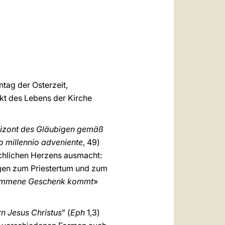
العربيّة
中文
LATINE
ntag der Osterzeit,
ekt des Lebens der Kirche
izont des Gläubigen gemäß
io millennio adveniente
, 49)
chlichen Herzens ausmacht:
ngen zum Priestertum und zum
lkommene Geschenk kommt
»
rn Jesus Christus
" (
Eph
1,3)