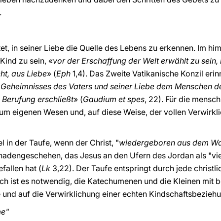
.
tet, in seiner Liebe die Quelle des Lebens zu erkennen. Im hi
Kind zu sein, «
vor der Erschaffung der Welt erwählt zu sein, 
ht, aus Liebe
» (
Eph
1,4). Das Zweite Vatikanische Konzil erin
 Geheimnisses des Vaters und seiner Liebe dem Menschen d
 Berufung erschließt
» (
Gaudium et spes
, 22). Für die mensch
zum eigenen Wesen und, auf diese Weise, der vollen Verwirk
 in der Taufe, wenn der Christ, "
wiedergeboren aus dem Wa
 Gnadengeschehen, das Jesus an den Ufern des Jordan als "vie
fallen hat (
Lk
3,22). Der Taufe entspringt durch jede christl
h ist es notwendig, die Katechumenen und die Kleinen mit b
und auf die Verwirklichung einer echten Kindschaftsbeziehu
me"