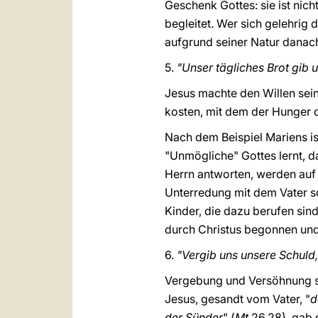
Geschenk Gottes: sie ist nich
begleitet. Wer sich gelehrig
aufgrund seiner Natur danach
5.
"Unser tägliches Brot gib 
Jesus machte den Willen sein
kosten, mit dem der Hunger de
Nach dem Beispiel Mariens is
"Unmögliche" Gottes lernt, d
Herrn antworten, werden auf 
Unterredung mit dem Vater so
Kinder, die dazu berufen sin
durch Christus begonnen und 
6.
"Vergib uns unsere Schuld
Vergebung und Versöhnung si
Jesus, gesandt vom Vater, "
d
der Sünder
" (
Mt
26,28), gab 