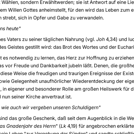
t Wählen, sondern Erwähltwerden; sie ist Antwort auf eine Li
 dem Willen Gottes anheimstellt, für den wird das Leben zum
 strebt, sich in Opfer und Gabe zu verwandeln.
uns heute"
es Vaters zu seiner täglichen Nahrung (vgl.
Joh
4,34) und lud
s Geistes gestillt wird: das Brot des Wortes und der Euchari
t es notwendig zu lernen, das Herz zur Hoffnung zu erziehen
as vor Freude und Dankbarkeit jubeln läßt. Denen, die großhe
diese Weise die freudigen und traurigen Ereignisse der Exis
wie Gelegenheit unaufhörlicher Wiederentdeckung der eigene
d, in eigener und besonderer Rolle am großen Heilswerk für d
nun seiner Kirche anvertraut ist.
, wie auch wir vergeben unseren Schuldigern"
nd das große Geschenk, daß seit dem Augenblick in die Welt
as Gnadenjahr des Herrn
" (
Lk
4,19) für angebrochen erklärte
sein Leben "
zur Vergebung der Sünden
" und sandte schließli