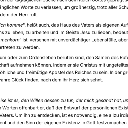
gänglichen Worte zu verlassen, um großherzig, trotz aller Sc
dem der Herr ruft.
eich komme
", heißt auch, das Haus des Vaters als eigenen Au
s zu leben, zu arbeiten und im Geiste Jesu zu lieben; bedeut
Samenkorn
" ist, versehen mit unverdächtiger Lebensfülle, ab
ertreten zu werden.
tum oder zum Ordensleben berufen sind, den Samen des Rufes
schaft aufnehmen können. Indem er sie Christus mit ungeteil
, fröhliche und freimütige Apostel des Reiches zu sein. In der 
ahre Glück finden, nach dem ihr Herz sich sehnt.
se ist es, den Willen dessen zu tun, der mich gesandt hat, 
n Worten offenbart er, daß der Entwurf der persönlichen Exist
 Vaters. Um ihn zu entdecken, ist es notwendig, eine allzu i
t und den Sinn der eigenen Existenz in Gott festzumachen. 