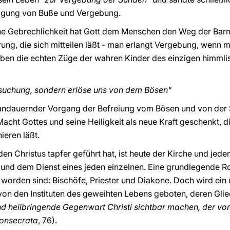
digung von Buße und Vergebung.
e Gebrechlichkeit hat Gott dem Menschen den Weg der Barm
ung, die sich mitteilen läßt - man erlangt Vergebung, wenn m
ben die echten Züge der wahren Kinder des einzigen himmlis
ersuchung, sondern erlöse uns von dem Bösen"
in andauernder Vorgang der Befreiung vom Bösen und von de
ht Gottes und seine Heiligkeit als neue Kraft geschenkt, die
ieren läßt.
n Christus tapfer geführt hat, ist heute der Kirche und jed
und dem Dienst eines jeden einzelnen. Eine grundlegende Ro
orden sind: Bischöfe, Priester und Diakone. Doch wird ein 
von den Instituten des geweihten Lebens geboten, deren Glie
 heilbringende Gegenwart Christi sichtbar machen, der vom 
Consecrata
, 76).