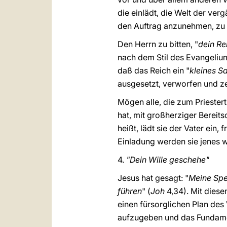
die einlädt, die Welt der ver
den Auftrag anzunehmen, zu 
Den Herrn zu bitten, "
dein R
nach dem Stil des Evangelium
daß das Reich ein "
kleines 
ausgesetzt, verworfen und z
Mögen alle, die zum Priester
hat, mit großherziger Bereit
heißt, lädt sie der Vater ein
Einladung werden sie jenes w
4.
"Dein Wille geschehe"
Jesus hat gesagt: "
Meine Spei
führen
" (
Joh
4,34). Mit diese
einen fürsorglichen Plan des
aufzugeben und das Fundamen