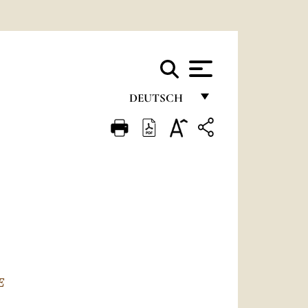
DEUTSCH
FRANÇAIS
ENGLISH
ITALIANO
PORTUGUÊS
ESPAÑOL
DEUTSCH
E
POLSKI