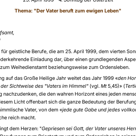
Thema: "Der Vater beruft zum ewigen Leben"
ofsamt,
!
für geistliche Berufe, die am 25. April 1999, dem vierten Son
e wiederkehrende Einladung dar, über einen grundlegenden Asp
 zum Weihedienstamt beziehungsweise zum Ordensleben.
g auf das Große Heilige Jahr weitet das Jahr 1999 «
den Hor
t: der Sichtweise des "Vaters im Himmel"
(vgl.
Mt
5,45)» (
Tert
ung nachzudenken, die den wahren Horizont eines jeden mens
diesem Licht offenbart sich die ganze Bedeutung der Berufu
himmlische Vater, von dem «
jede gute Gabe und jedes vol
rche reich macht.
ingt dem Herzen: "
Gepriesen sei Gott, der Vater unseres Her