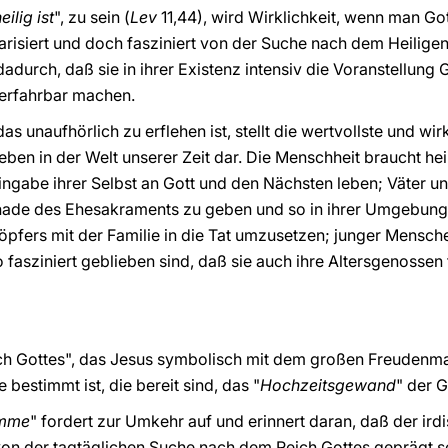
eilig ist
", zu sein (
Lev
11,44), wird Wirklichkeit, wenn man Got
ularisiert und doch fasziniert von der Suche nach dem Heilige
dadurch, daß sie in ihrer Existenz intensiv die Voranstellung G
erfahrbar machen.
das unaufhörlich zu erflehen ist, stellt die wertvollste und w
en in der Welt unserer Zeit dar. Die Menschheit braucht hei
ingabe ihrer Selbst an Gott und den Nächsten leben; Väter und
Gnade des Ehesakraments zu geben und so in ihrer Umgebung
pfers mit der Familie in die Tat umzusetzen; junger Mensche
fasziniert geblieben sind, daß sie auch ihre Altersgenossen
ich Gottes", das Jesus symbolisch mit dem großen Freudenma
e bestimmt ist, die bereit sind, das "
Hochzeitsgewand
" der 
omme
" fordert zur Umkehr auf und erinnert daran, daß der ir
on der tagtäglichen Suche nach dem Reich Gottes geprägt se