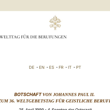
WELTTAG FÜR DIE BERUFUNGEN
DE
-
EN
-
ES
-
FR
-
IT
-
PT
BOTSCHAFT
VON JOHANNES PAUL II.
ZUM 36. WELTGEBETSTAG FÜR GEISTLICHE BERUF
25. April 1999 - 4. Sonntag der Osterzeit