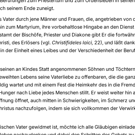
 Berufungen zum Priestertum und zum Ordensleben in seine
ich seinem Ende zuneigt.
ls Vater durch jene Männer und Frauen, die, angetrieben von d
 hin zum Martyrium, ihre vorbehaltlose Hingabe an den Dienst
stamt der Bischöfe, Priester und Diakone gibt Er die fortwäh
sti, des Erlösers (vgl.
Christifideles laici,
22), und läßt dank
in der Einheit eines Leibes und der Verschiedenheit der Ber
 seinen an Kindes Statt angenommenen Söhnen und Töchtern
eihten Lebens seine Vaterliebe zu offenbaren, die die ganz
duldig wartet und mit einem Fest die Heimkehr des in die Fre
Hunger nach Liebe jedes Menschen stillt. Er weist weiter hin
fnung öffnet, auch mitten in Schwierigkeiten, im Schmerz u
 Christus nachzufolgen, indem sie sich vollkommen der Verwir
schen Vater gewidmet ist, möchte ich alle Gläubigen einlad
ben nachzudenken und dabei den Schritten des Gebets zu f