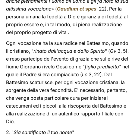
anche pienamente l'uomo all'uomo e gli fa nota la sua
altissima vocazione
» (
Gaudium et spes
, 22). Per la
persona umana la fedeltà a Dio è garanzia di fedeltà al
proprio essere e, in tal modo, di piena realizzazione
del proprio progetto di vita .
Ogni vocazione ha la sua radice nel Battesimo, quando
il cristiano, "
rinato dall'acqua e dallo Spirito
" (
Gv
3, 5),
e reso partecipe dell'evento di grazia che sulle rive del
fiume Giordano rivelò Gesù come "
figlio prediletto
" nel
quale il Padre si era compiaciuto (
Lc
3, 22). Dal
Battesimo scaturisce, per ogni vocazione cristiana, la
sorgente della vera fecondità. E' necessario, pertanto,
che venga posta particolare cura per iniziare i
catecumeni ed i piccoli alla riscoperta del Battesimo e
alla realizzazione di un autentico rapporto filiale con
Dio.
2. "
Sia santificato il tuo nome
"