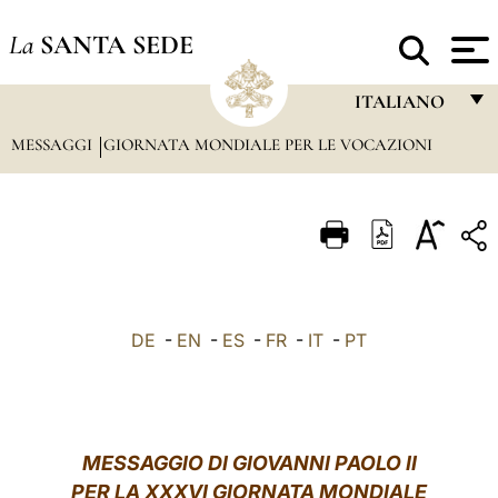
La
SANTA SEDE
ITALIANO
MESSAGGI
GIORNATA MONDIALE PER LE VOCAZIONI
FRANÇAIS
ENGLISH
ITALIANO
PORTUGUÊS
ESPAÑOL
DE
-
EN
-
ES
-
FR
-
IT
-
PT
DEUTSCH
POLSKI
العربيّة
MESSAGGIO DI GIOVANNI PAOLO II
PER LA XXXVI GIORNATA MONDIALE
中文