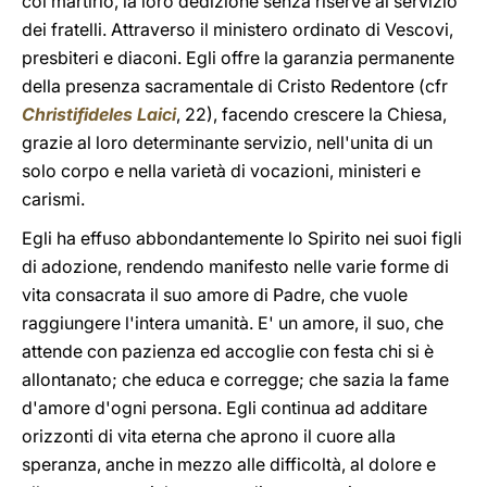
col martirio, la loro dedizione senza riserve al servizio
dei fratelli. Attraverso il ministero ordinato di Vescovi,
presbiteri e diaconi. Egli offre la garanzia permanente
della presenza sacramentale di Cristo Redentore (cfr
Christifideles Laici
, 22), facendo crescere la Chiesa,
grazie al loro determinante servizio, nell'unita di un
solo corpo e nella varietà di vocazioni, ministeri e
carismi.
Egli ha effuso abbondantemente lo Spirito nei suoi figli
di adozione, rendendo manifesto nelle varie forme di
vita consacrata il suo amore di Padre, che vuole
raggiungere l'intera umanità. E' un amore, il suo, che
attende con pazienza ed accoglie con festa chi si è
allontanato; che educa e corregge; che sazia la fame
d'amore d'ogni persona. Egli continua ad additare
orizzonti di vita eterna che aprono il cuore alla
speranza, anche in mezzo alle difficoltà, al dolore e