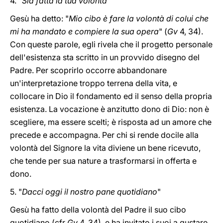
4. "
Sia fatta la tua volontà
"
Gesù ha detto: "
Mio cibo è fare la volontà di colui che
mi ha mandato e compiere la sua opera
" (
Gv
4, 34).
Con queste parole, egli rivela che il progetto personale
dell'esistenza sta scritto in un provvido disegno del
Padre. Per scoprirlo occorre abbandonare
un'interpretazione troppo terrena della vita, e
collocare in Dio il fondamento ed il senso della propria
esistenza. La vocazione è anzitutto dono di Dio: non è
scegliere, ma essere scelti; è risposta ad un amore che
precede e accompagna. Per chi si rende docile alla
volontà del Signore la vita diviene un bene ricevuto,
che tende per sua nature a trasformarsi in offerta e
dono.
5. "
Dacci oggi il nostro pane quotidiano
"
Gesù ha fatto della volontà del Padre il suo cibo
quotidiano (cfr
Gv
4, 34), e ha invitato i suoi a gustare