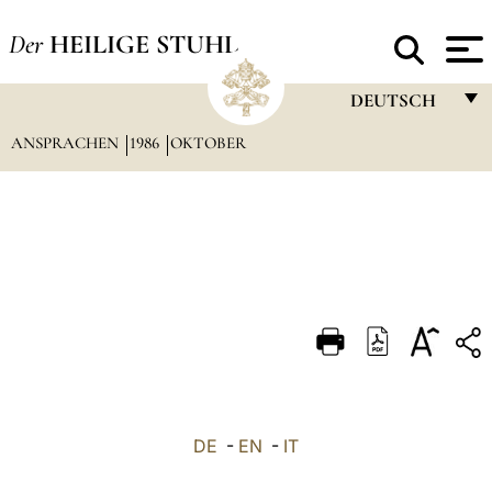
Der
HEILIGE STUHL
DEUTSCH
ANSPRACHEN
1986
OKTOBER
FRANÇAIS
ENGLISH
ITALIANO
PORTUGUÊS
ESPAÑOL
DEUTSCH
POLSKI
العربيّة
DE
-
EN
-
IT
中文