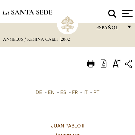
La
SANTA SEDE
ESPAÑOL
ANGELUS / REGINA CAELI
2002
FRANÇAIS
ENGLISH
ITALIANO
PORTUGUÊS
ESPAÑOL
DE
-
EN
-
ES
-
FR
-
IT
-
PT
DEUTSCH
POLSKI
العربيّة
JUAN PABLO II
中文