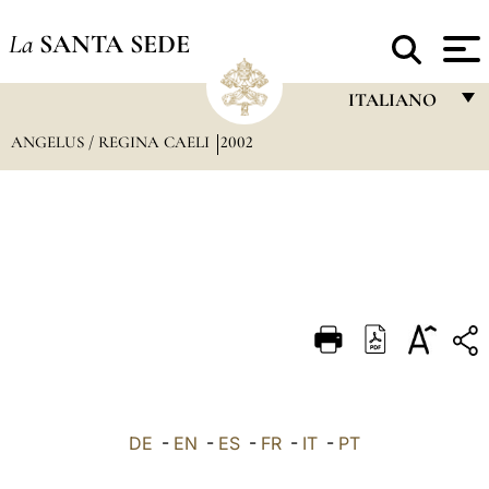
La
SANTA SEDE
ITALIANO
ANGELUS / REGINA CAELI
2002
FRANÇAIS
ENGLISH
ITALIANO
PORTUGUÊS
ESPAÑOL
DEUTSCH
POLSKI
العربيّة
DE
-
EN
-
ES
-
FR
-
IT
-
PT
中文