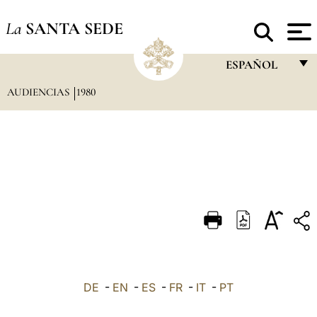
La
SANTA SEDE
ESPAÑOL
AUDIENCIAS
1980
FRANÇAIS
ENGLISH
ITALIANO
PORTUGUÊS
ESPAÑOL
DEUTSCH
POLSKI
العربيّة
DE
-
EN
-
ES
-
FR
-
IT
-
PT
中文