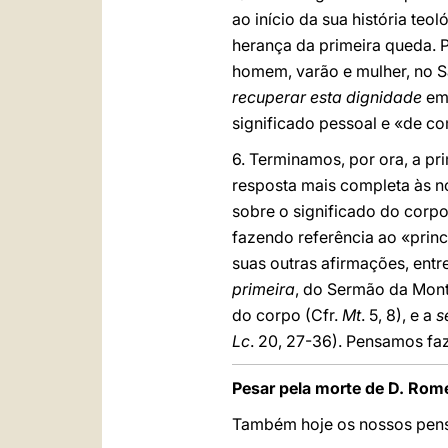
ao início da sua história teo
herança da primeira queda. 
homem, varão e mulher, no S
recuperar esta dignidade
em 
significado pessoal e «de 
6. Terminamos, por ora, a pr
resposta mais completa às n
sobre o significado do corp
fazendo referência ao «princ
suas outras afirmações, entr
primeira
, do Sermão da Mont
do corpo (Cfr.
Mt
. 5, 8), e a
s
Lc
. 20, 27-36). Pensamos faz
Pesar pela morte de D. Rom
Também hoje os nossos pensam