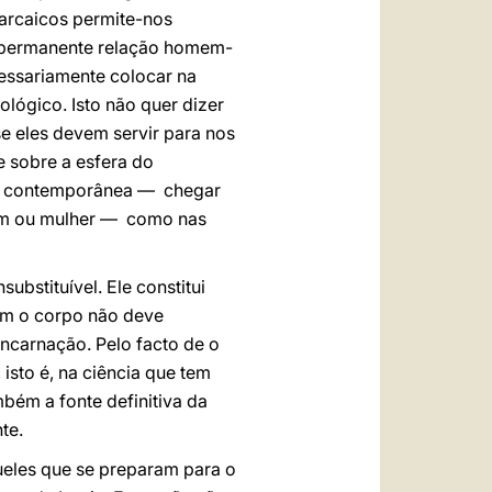
 arcaicos permite-nos
na permanente relação homem-
cessariamente colocar na
lógico. Isto não quer dizer
se eles devem servir para nos
 sobre a esfera do
cia contemporânea — chegar
mem ou mulher — como nas
ubstituível. Ele constitui
bém o corpo não deve
ncarnação. Pelo facto de o
 isto é, na ciência que tem
bém a fonte definitiva da
te.
ueles que se preparam para o