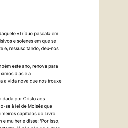
العربيّة
中文
LATINE
daquele «Tríduo pascal» em
isivos e solenes em que se
e e, ressuscitando, deu-nos
ambém este ano, renova para
óximos dias e a
a a vida nova que nos trouxe
 dada por Cristo aos
do-se à lei de Moisés que
imeiros capítulos do Livro
e mulher e disse: 'Por isso,