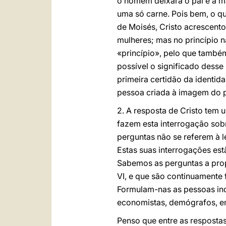
o homem deixará o pai e a mã
uma só carne. Pois bem, o qu
de Moisés, Cristo acrescent
mulheres; mas no princípio n
«princípio», pelo que també
possível o significado dess
primeira certidão da identi
pessoa criada à imagem do p
2. A resposta de Cristo tem
fazem esta interrogação so
perguntas não se referem à le
Estas suas interrogações es
Sabemos as perguntas a propó
VI, e que são continuamente 
Formulam-nas as pessoas indiv
economistas, demógrafos, en
Penso que entre as resposta