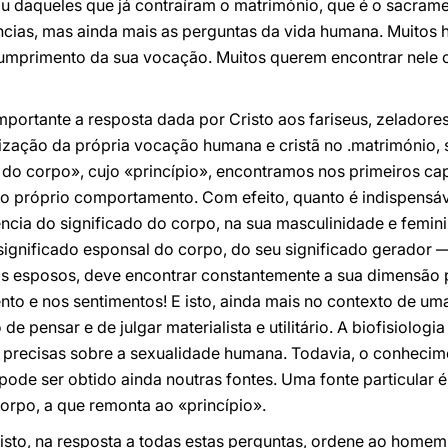
 daqueles que já contraíram o matrimónio, que é o sacramen
ncias, mas ainda mais as perguntas da vida humana. Muitos 
umprimento da sua vocação. Muitos querem encontrar nele
importante a resposta dada por Cristo aos fariseus, zelador
ização da própria vocação humana e cristã no .matrimónio,
a do corpo», cujo «princípio», encontramos nos primeiros cap
do próprio comportamento. Com efeito, quanto é indispensáv
cia do significado do corpo, na sua masculinidade e femini
ignificado esponsal do corpo, do seu significado gerador —
s esposos, deve encontrar constantemente a sua dimensão p
to e nos sentimentos! E isto, ainda mais no contexto de um
e pensar e de julgar materialista e utilitário. A biofisiolo
 precisas sobre a sexualidade humana. Todavia, o conhecim
de ser obtido ainda noutras fontes. Uma fonte particular é
orpo, a que remonta ao «princípio».
risto, na resposta a todas estas perguntas, ordene ao homem