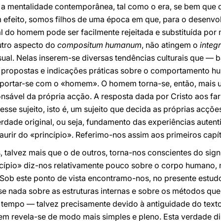
a a mentalidade contemporânea, tal como o era, se bem que 
m efeito, somos filhos de uma época em que, para o desenvo
ral do homem pode ser facilmente rejeitada e substituída por 
utro aspecto do
compositum humanum
, não atingem o
integ
sual. Nelas inserem-se diversas tendências culturais que —
 propostas e indicações práticas sobre o comportamento h
portar-se com o «homem». O homem torna-se, então, mais 
onsável da própria acção. A resposta dada por Cristo aos f
sse sujeito, isto é, um sujeito que decida as próprias acçõe
rdade original, ou seja, fundamento das experiências auten
aurir do «princípio». Referimo-nos assim aos primeiros capí
s, talvez mais que o de outros, torna-nos conscientes do sig
cípio» diz-nos relativamente pouco sobre o corpo humano, n
ob este ponto de vista encontramo-nos, no presente estudo,
se nada sobre as estruturas internas e sobre os métodos qu
tempo — talvez precisamente devido à antiguidade do text
em revela-se de modo mais simples e pleno. Esta verdade di