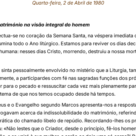
Quarta-feira, 2 de Abril de 1980
matrimónio na visão integral do homem
ectua-se no coração da Semana Santa, na véspera imediata 
umina todo o Ano litúrgico. Estamos para reviver os dias dec
humana: nesses dias Cristo, morrendo, destruiu a nossa mort
sinta pessoalmente envolvido no mistério que a Liturgia, t
lmente, a participardes com fé nas sagradas funções dos pr
para o pecado e ressuscitar cada vez mais plenamente par
o tema de que nos temos ocupado desde há tempos.
us e o Evangelho segundo Marcos apresenta-nos a resposta
rrogavam acerca da indissolubilidade do matrimónio, referin
prática do chamado libelo de repúdio. Recordando-lhes os pr
: «Não lestes que o Criador, desde o princípio, fê-los homem 