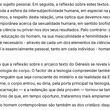
 sujeito pessoal. Em seguida, a reflexão sobre estes textos
 toda a esfera da intersubjectividade humana, em especial 
rimos, a respeito desta relação, uma óptica que devemos ne
mporânea acerca da sexualidade humana, em sentido biofisio
 ciência ou privar-nos dos seus resultados. Pelo contrário: 
a educação do homem, na sua masculinidade e feminilidade e
 é necessário - através de cada um dos elementos da ciên
l e essencialmente pessoal, tanto em cada indivíduo - ho
que a reflexão sobre o arcaico texto do Génesis se revela ins
teologia do corpo. O factor de a teologia compreender tam
inguém que seja consciente do mistério e da realidade da E
ne, o corpo entrou, eu diria, pela porta principal na teologia,
encarnação — e a redenção que dela provém — tornou-se tam
ónio de que, em tempo oportuno, trataremos mais amplamen
pelo homem contemporâneo são também as dos cristãos: daq