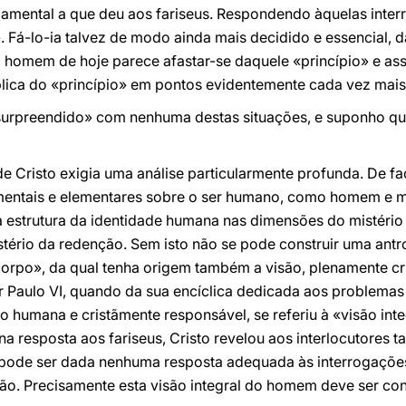
damental a que deu aos fariseus. Respondendo àquelas interro
. Fá-lo-ia talvez de modo ainda mais decidido e essencial, da
 homem de hoje parece afastar-se daquele «princípio» e as
ica do «princípio» em pontos evidentemente cada vez mais 
«surpreendido» com nenhuma destas situações, e suponho que 
 de Cristo exigia uma análise particularmente profunda. De f
ntais e elementares sobre o ser humano, como homem e mul
a estrutura da identidade humana nas dimensões do mistério
tério da redenção. Sem isto não se pode construir uma antro
corpo», da qual tenha origem também a visão, plenamente cr
 por Paulo VI, quando da sua encíclica dedicada aos problema
do humana e cristãmente responsável, se referiu à «visão in
 na resposta aos fariseus, Cristo revelou aos interlocutores 
pode ser dada nenhuma resposta adequada às interrogaçõe
ão. Precisamente esta visão integral do homem deve ser con