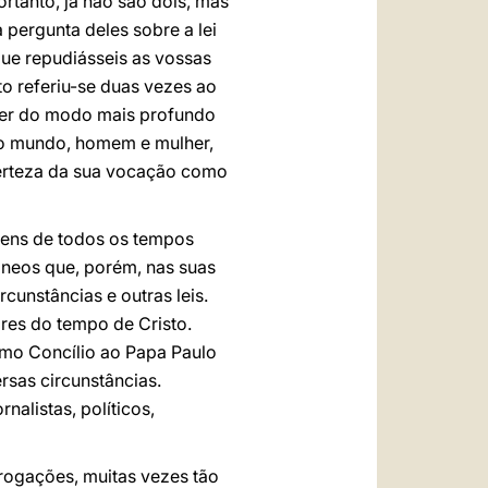
ortanto, já não são dois, mas
 pergunta deles sobre a lei
que repudiásseis as vossas
sto referiu-se duas vezes ao
ecer do modo mais profundo
 no mundo, homem e mulher,
certeza da sua vocação como
omens de todos os tempos
neos que, porém, nas suas
rcunstâncias e outras leis.
res do tempo de Cristo.
imo Concílio ao Papa Paulo
rsas circunstâncias.
nalistas, políticos,
rrogações, muitas vezes tão