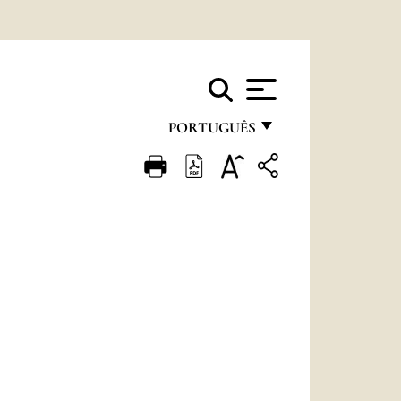
PORTUGUÊS
FRANÇAIS
ENGLISH
ITALIANO
PORTUGUÊS
ESPAÑOL
DEUTSCH
POLSKI