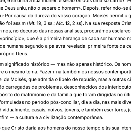
e, e se unirá à sua mulher, e serão os dois uma só carne?' P
e Deus uniu, não o separe o homem». Depois, referindo-se à
ou: Por causa da dureza do vosso coração, Moisés permitiu 
ão foi assim (
Mt
. 19, 3 ss.;
Mc
. 12, 2 ss). Na sua resposta Cri
m nós, no decurso das nossas análises, procurámos esclar
e «princípio», que é a primeira herança de cada ser humano
dade humana segundo a palavra revelada, primeira fonte da 
róprio Deus.
 um significado histórico — mas não apenas histórico. Os h
bre o mesmo tema. Fazem-na também os nossos contemporâ
i de Moisés, que admitia o libelo de repúdio, mas a outras ci
tão carregadas de problemas, desconhecidos dos interlocuto
sito do matrimónio e da família que foram dirigidas no últ
formuladas no período pós-conciliar, dia a dia, nas mais dive
idualmente, casais, noivos, jovens, e também escritores, jor
fim — a cultura e a civilização contemporânea.
s que Cristo daria aos homens do nosso tempo e às sua inte