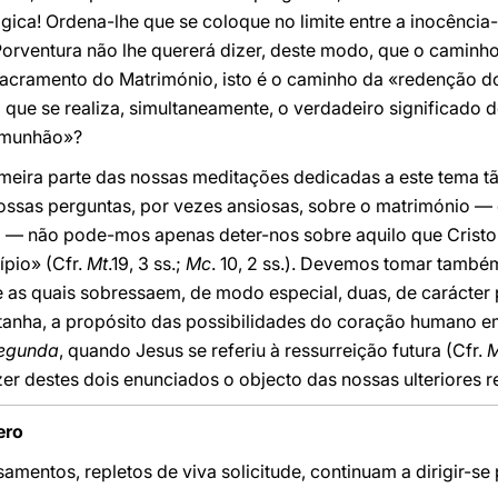
lógica! Ordena-lhe que se coloque no limite entre a inocência-
Porventura não lhe quererá dizer, deste modo, que o caminh
acramento do Matrimónio, isto é o caminho da «redenção do
que se realiza, simultaneamente, o verdadeiro significado 
comunhão»?
imeira parte das nossas meditações dedicadas a este tema t
ossas perguntas, por vezes ansiosas, sobre o matrimónio —
o — não pode-mos apenas deter-nos sobre aquilo que Cristo
ípio» (Cfr.
Mt
.19, 3 ss.;
Mc
. 10, 2 ss.). Devemos tomar tamb
e as quais sobressaem, de modo especial, duas, de carácter p
anha, a propósito das possibilidades do coração humano e
egunda
, quando Jesus se referiu à ressurreição futura (Cfr.
M
er destes dois enunciados o objecto das nossas ulteriores r
ero
entos, repletos de viva solicitude, continuam a dirigir-se 