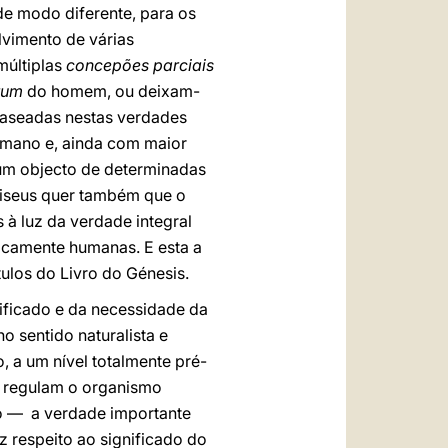
de modo diferente, para os
lvimento de várias
múltiplas
concepões parciais
rum
do homem, ou deixam-
 baseadas nestas verdades
umano e, ainda com maior
um objecto de determinadas
ariseus quer também que o
s à luz da verdade integral
ticamente humanas. E esta a
tulos do Livro do Génesis.
nificado e da necessidade da
o sentido naturalista e
 a um nível totalmente pré-
e regulam o organismo
o — a verdade importante
z respeito ao significado do