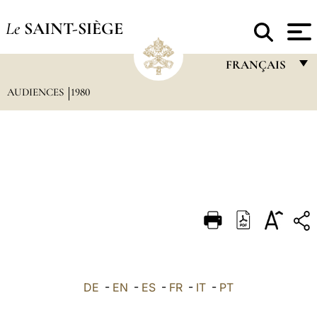
Le
SAINT-SIÈGE
FRANÇAIS
AUDIENCES
1980
FRANÇAIS
ENGLISH
ITALIANO
PORTUGUÊS
ESPAÑOL
DEUTSCH
POLSKI
العربيّة
DE
-
EN
-
ES
-
FR
-
IT
-
PT
中文