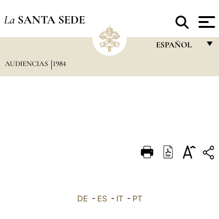
La
SANTA SEDE
ESPAÑOL
AUDIENCIAS
1984
FRANÇAIS
ENGLISH
ITALIANO
PORTUGUÊS
ESPAÑOL
DEUTSCH
POLSKI
العربيّة
DE
-
ES
-
IT
-
PT
中文