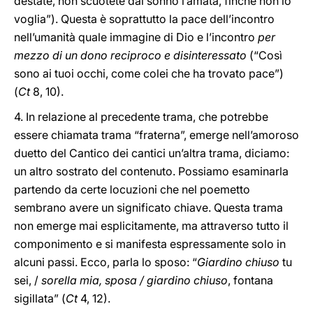
destate, non scuotete dal sonno l’amata, finché non lo
voglia”). Questa è soprattutto la pace dell’incontro
nell’umanità quale immagine di Dio e l’incontro
per
mezzo di un dono reciproco e disinteressato
(“Così
sono ai tuoi occhi, come colei che ha trovato pace”)
(
Ct
8, 10).
4. In relazione al precedente trama, che potrebbe
essere chiamata trama “fraterna”, emerge nell’amoroso
duetto del Cantico dei cantici un’altra trama, diciamo:
un altro sostrato del contenuto. Possiamo esaminarla
partendo da certe locuzioni che nel poemetto
sembrano avere un significato chiave. Questa trama
non emerge mai esplicitamente, ma attraverso tutto il
componimento e si manifesta espressamente solo in
alcuni passi. Ecco, parla lo sposo: “
Giardino chiuso
tu
sei, /
sorella mia, sposa / giardino chiuso
, fontana
sigillata” (
Ct
4, 12).