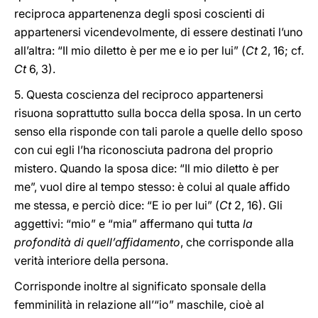
reciproca appartenenza degli sposi coscienti di
appartenersi vicendevolmente, di essere destinati l’uno
all’altra: “Il mio diletto è per me e io per lui” (
Ct
2, 16; cf.
Ct
6, 3).
5. Questa coscienza del reciproco appartenersi
risuona soprattutto sulla bocca della sposa. In un certo
senso ella risponde con tali parole a quelle dello sposo
con cui egli l’ha riconosciuta padrona del proprio
mistero. Quando la sposa dice: “Il mio diletto è per
me”, vuol dire al tempo stesso: è colui al quale affido
me stessa, e perciò dice: “E io per lui” (
Ct
2, 16). Gli
aggettivi: “mio” e “mia” affermano qui tutta
la
profondità di quell’affidamento
, che corrisponde alla
verità interiore della persona.
Corrisponde inoltre al significato sponsale della
femminilità in relazione all’“io” maschile, cioè al