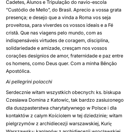
Cadetes, Alunos e Tripulação do navio-escola
“Custódio de Mello”, do Brasil. Aprecio a vossa grata
presença; e desejo que a vinda a Roma vos seja
proveitosa, para viverdes os vossos ideais e a Fé
cristã. Que nas viagens pelo mundo, com as
indispensáveis virtudes de coragem, disciplina,
solidariedade e amizade, cresçam nos vossos
corações desígnios de amor, fraternidade e paz entre
os homens, como Deus quer. Com a minha Bênção
Apostólica.
Ai pellegrini polacchi
Serdecznie witam wszystkich obecnych: ks. biskupa
Czes
awa Domina z Katowic, tak bardzo zas
u
onego
ł
ł
ż
dla duszpasterstwa charytatywnego w Polsce i dla
kontaktów z ca
ym Ko
cio
em w tej dziedzinie; witam
ł
ś
ł
pielgrzymów z archidiecezji warszawskiej, Kuri
ę
Warszawsk
; kap
anów z archidiecezji wroc
awskiej,
ą
ł
ł