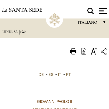
La
SANTA SEDE
ITALIANO
UDIENZE
1984
FRANÇAIS
ENGLISH
ITALIANO
PORTUGUÊS
ESPAÑOL
DE
-
ES
-
IT
-
PT
DEUTSCH
POLSKI
العربيّة
GIOVANNI PAOLO II
中文