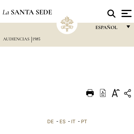
La
SANTA SEDE
ESPAÑOL
AUDIENCIAS
1985
FRANÇAIS
ENGLISH
ITALIANO
PORTUGUÊS
ESPAÑOL
DEUTSCH
POLSKI
العربيّة
DE
-
ES
-
IT
-
PT
中文