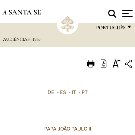
A
SANTA SÉ
PORTUGUÊS
AUDIÊNCIAS
1985
FRANÇAIS
ENGLISH
ITALIANO
PORTUGUÊS
ESPAÑOL
DE
-
ES
-
IT
-
PT
DEUTSCH
POLSKI
العربيّة
PAPA JOÃO PAULO II
中文