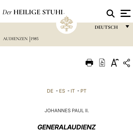
Der
HEILIGE STUHL
DEUTSCH
AUDIENZEN
1985
FRANÇAIS
ENGLISH
ITALIANO
PORTUGUÊS
ESPAÑOL
DE
-
ES
-
IT
-
PT
DEUTSCH
POLSKI
JOHANNES PAUL II.
العربيّة
GENERALAUDIENZ
中文