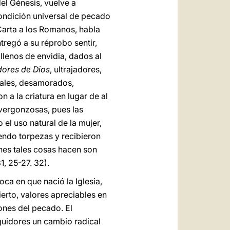
 del Génesis, vuelve a
condición universal de pecado
Carta a los Romanos, habla
tregó a su réprobo sentir,
 llenos de envidia, dados al
ores de Dios
, ultrajadores,
leales, desamorados,
n a la criatura en lugar de al
 vergonzosas, pues las
el uso natural de la mujer,
endo torpezas y recibieron
enes tales cosas hacen son
1, 25-27. 32).
oca en que nació la Iglesia,
erto, valores apreciables en
ones del pecado. El
eguidores un cambio radical