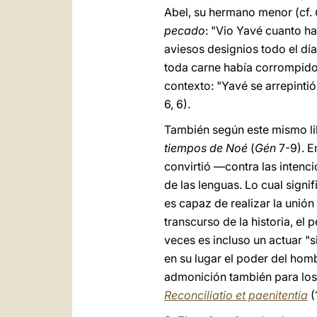
Abel, su hermano menor (cf.
pecado
: "Vio Yavé cuanto h
aviesos designios todo el día
toda carne había corrompido 
contexto: "Yavé se arrepinti
6, 6).
También según este mismo li
tiempos de Noé
(
Gén
7-9). E
convirtió —contra las intenc
de las lenguas. Lo cual sign
es capaz de realizar la unión
transcurso de la historia, el
veces es incluso un actuar "si
en su lugar el poder del homb
admonición también para los
Reconciliatio et paenitentia
(