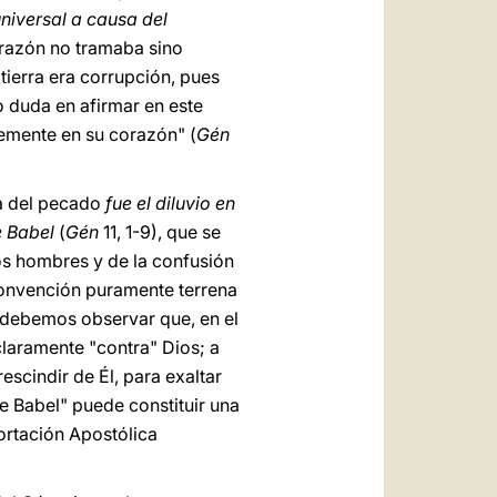
niversal a causa del
orazón no tramaba sino
 tierra era corrupción, pues
no duda en afirmar en este
demente en su corazón" (
Gén
sa del pecado
fue el diluvio en
e Babel
(
Gén
11, 1-9), que se
os hombres y de la confusión
 convención puramente terrena
do debemos observar que, en el
claramente "contra" Dios; a
escindir de Él, para exaltar
de Babel" puede constituir una
ortación Apostólica