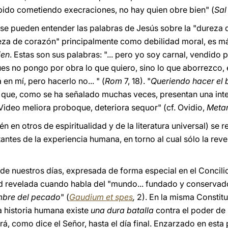
mpido cometiendo execraciones, no hay quien obre bien" (
Sal
, se pueden entender las palabras de Jesús sobre la "dureza 
eza de corazón" principalmente como debilidad moral, es 
ien
. Estas son sus palabras: "... pero yo soy carnal, vendido
es no pongo por obra lo que quiero, sino lo que aborrezco, 
 en mí, pero hacerlo no... " (
Rom
7, 18). "
Queriendo hacer el b
as que, como se ha señalado muchas veces, presentan una int
Video meliora proboque, deteriora sequor" (cf. Ovidio,
Meta
 en otros de espiritualidad y de la literatura universal) se 
ntes de la experiencia humana, en torno al cual sólo la reve
 de nuestros días, expresada de forma especial en el Concilio
d revelada cuando habla del "mundo... fundado y conservado
mbre del pecado
" (
Gaudium et spes
,
2). En la misma Constitu
la historia humana existe
una dura batalla
contra el poder de l
á, como dice el Señor, hasta el día final. Enzarzado en esta