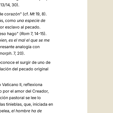
13/14, 30).
de corazón" (cf.
Mt
19, 8).
más, como
una especie de
 por esclavo al pecado.
eso hago" (
Rom
7, 14-15).
ien, es el mal el que se me
eresante analogía con
morph
. 7, 20).
reconoce el surgir de uno de
lación del pecado original
 Vaticano II, reflexiona
 por el amor del Creador,
ción pastoral se lee lo
as tinieblas, que, iniciada en
 pelea,
el hombre ha de