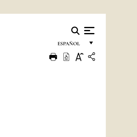
ESPAÑOL
FRANÇAIS
ENGLISH
ITALIANO
PORTUGUÊS
ESPAÑOL
DEUTSCH
POLSKI