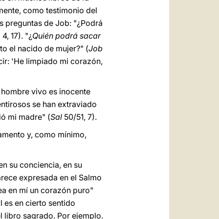
ente, como testimonio del
as preguntas de Job: "¿Podrá
b
4, 17). "¿
Quién podrá sacar
to el nacido de mujer?" (
Job
ecir: 'He limpiado mi corazón,
n hombre vivo es inocente
entirosos se han extraviado
ió mi madre" (
Sal
50/51, 7).
stamento y, como mínimo,
 en su conciencia, en su
parece expresada en el Salmo
rea en mí un corazón puro"
l es en cierto sentido
 libro sagrado. Por ejemplo.