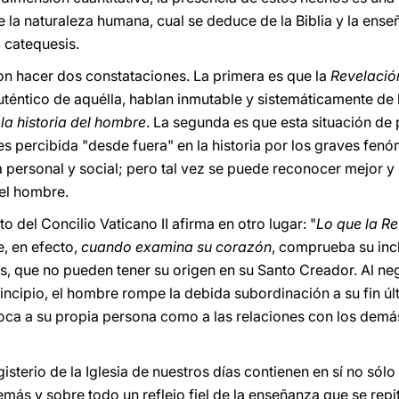
 la naturaleza humana, cual se deduce de la Biblia y la enseña
 catequesis.
on hacer dos constataciones. La primera es que la
Revelació
 auténtico de aquélla, hablan inmutable y sistemáticamente de
la historia del hombre
. La segunda es que esta situación de
es percibida "desde fuera" en la historia por los graves fen
 personal y social; pero tal vez se puede reconocer mejor y
del hombre.
del Concilio Vaticano II afirma en otro lugar: "
Lo que la Re
e, en efecto,
cuando examina su corazón
, comprueba su incl
, que no pueden tener su origen en su Santo Creador. Al ne
ncipio, el hombre rompe la debida subordinación a su fin úl
toca a su propia persona como a las relaciones con los demá
isterio de la Iglesia de nuestros días contienen en sí no sólo
además y sobre todo un reflejo fiel de la enseñanza que se rep