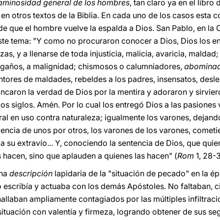
caminosidad general de los hombres
, tan claro ya en el libro
en otros textos de la Biblia. En cada uno de los casos esta 
de que el hombre vuelve la espalda a Dios. San Pablo, en la 
ste tema: "Y como no procuraron conocer a Dios, Dios los en
as, y a llenarse de toda injusticia, malicia, avaricia, maldad;
engaños, a malignidad; chismosos o calumniadores,
abominad
entores de maldades, rebeldes a los padres, insensatos, des
oncaron la verdad de Dios por la mentira y adoraron y sirviero
os siglos. Amén. Por lo cual los entregó Dios a las pasiones
l en uso contra naturaleza; igualmente los varones, dejando 
encia de unos por otros, los varones de los varones, cometi
a su extravío... Y, conociendo la sentencia de Dios, que qui
s hacen, sino que aplauden a quienes las hacen" (
Rom
1, 28-3
una
descripción
lapidaria de la "situación de pecado" en la ép
 escribía y actuaba con los demás Apóstoles. No faltaban, ci
allaban ampliamente contagiados por las múltiples infiltraci
 situación con valentía y firmeza, logrando obtener de sus s