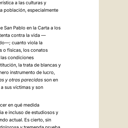
ística a las culturas y
 la población, especialmente
e San Pablo en la Carta a los
atenta contra la vida —
do—; cuanto viola la
 o físicas, los conatos
 las condiciones
itución, la trata de blancas y
mero instrumento de lucro,
as y otras parecidas
son en
a sus víctimas y son
lecer en qué medida
ia e incluso de estudiosos y
o actual. Es cierto, sin
a dolorosa y tremenda prueba