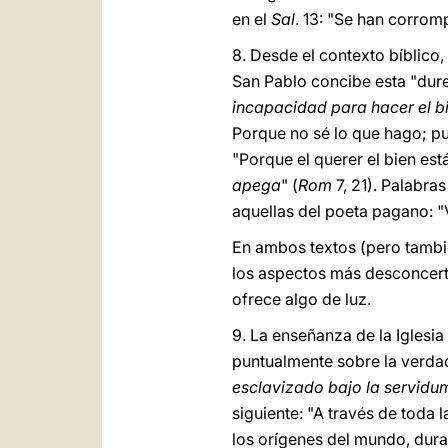
en el
Sal
. 13: "Se han corro
8. Desde el contexto bíblico
San Pablo concibe esta "dur
incapacidad para hacer el b
Porque no sé lo que hago; pu
"Porque el querer el bien está
apega
" (
Rom
7, 21). Palabr
aquellas del poeta pagano: "
En ambos textos (pero también
los aspectos más desconcerta
ofrece algo de luz.
9. La enseñanza de la Iglesia
puntualmente sobre la verda
esclavizado bajo la servidu
siguiente: "A través de toda 
los orígenes del mundo, durar