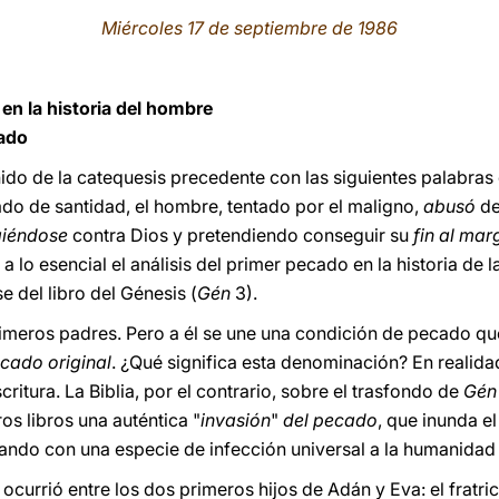
Miércoles 17 de septiembre de 1986
en la historia del hombre
cado
do de la catequesis precedente con las siguientes palabras d
ado de santidad, el hombre, tentado por el maligno,
abusó
d
giéndose
contra Dios y pretendiendo conseguir su
fin al mar
a lo esencial el análisis del primer pecado en la historia de 
 del libro del Génesis (
Gén
3).
rimeros padres. Pero a él se une una condición de pecado qu
cado original
. ¿Qué significa esta denominación? En realida
ritura. La Biblia, por el contrario, sobre el trasfondo de
Gé
ros libros una auténtica "
invasión
"
del pecado
, que inunda 
ndo con una especie de infección universal a la humanidad 
ocurrió entre los dos primeros hijos de Adán y Eva: el fratri