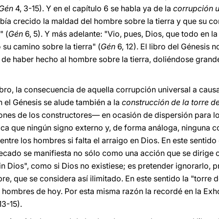
Gén
4, 3-15). Y en el capítulo 6 se habla ya de la
corrupción u
abía crecido la maldad del hombre sobre la tierra y que su c
" (
Gén
6, 5). Y más adelante: "Vio, pues, Dios, que todo en la
su camino sobre la tierra" (
Gén
6, 12). El libro del Génesis 
ó de haber hecho al hombre sobre la tierra, doliéndose gran
bro, la consecuencia de aquella corrupción universal a cau
n el Génesis se alude también a la
construcción de la torre d
iones de los constructores— en ocasión de dispersión para l
ifica que ningún signo externo y, de forma análoga, ninguna
 entre los hombres si falta el arraigo en Dios. En este senti
 pecado se manifiesta no sólo como una acción que se dirige 
n Dios", como si Dios no existiese; es pretender ignorarlo, pr
re, que se considera así ilimitado. En este sentido la "torre 
 hombres de hoy. Por esta misma razón la recordé en la Exh
13-15).