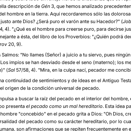
lla descripción de
Gén
3, que hemos analizado precedentem
 del hombre en la tierra. Aquí recordaremos sólo las doloros
usto ante Dios? ¿Será puro el varón ante su Hacedor?" (
Jo
4, 4). "¿Qué es el hombre para creerse puro, para decirse jus
semejante a ésta, del libro de los Proverbios: "¿Quién podrá d
rov
20, 9).
 Salmos: "No llames (Señor) a juicio a tu siervo, pues ningú
 "Los impíos se han desviado desde el seno (materno); los m
)" (
Sal
57/58, 4). "Mira, en la culpa nací, pecador me concib
na continuidad de sentimientos y de ideas en el Antiguo Te
del origen de la condición universal de pecado.
mpulsa a buscar la raíz del pecado en el interior del hombre,
mpo presenta
el pecado como un mal hereditario
. Esta idea 
l hombre "concebido" en el pecado grita a Dios: "Oh Dios, c
ersalidad del pecado como su carácter hereditario, por lo cua
humana, son afirmaciones que se repiten frecuentemente en el