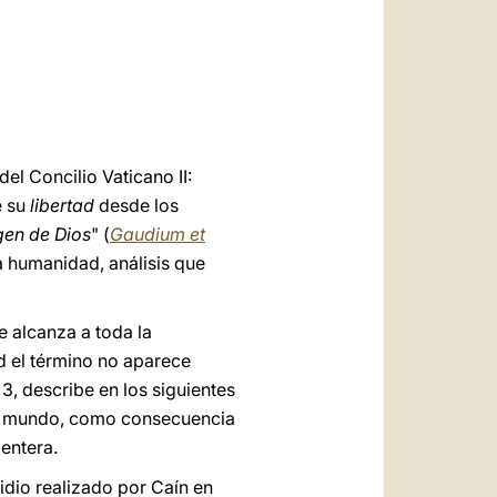
العربيّة
中文
LATINE
el Concilio Vaticano II:
e su
libertad
desde los
gen de Dios
" (
Gaudium et
la humanidad, análisis que
e alcanza a toda la
d el término no aparece
n
3, describe en los siguientes
el mundo, como consecuencia
entera.
cidio realizado por Caín en