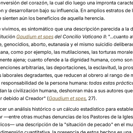
nversión del corazón, la cual dio luego una impronta caracter
n y desarrollaron bajo su influencia. En amplios estratos de
 sienten aún los beneficios de aquella herencia.
 vivimos, es sintomático que una descripción parecida a la d
titución
Gaudium et spes
del Concilio Vaticano II
: "...cuanto 
e, genocidios, aborto, eutanasia y el mismo suicidio delibera
na, como por ejemplo, las mutilaciones, las torturas morales
 mente ajena; cuanto ofende a la dignidad humana, como son
nciones arbitrarias, las deportaciones, la esclavitud, la prost
s laborales degradantes, que reducen al obrero al rango de 
 la responsabilidad de la persona humana:
todas estas práctic
an la civilización humana, deshonran más a sus autores que 
or debido al Creador" (
Gaudium et spes
,
27).
er un análisis histórico o un cálculo estadístico para estab
ar —entre otras muchas denuncias de los Pastores de la Igles
licos— una descripción de la "situación de pecado" en el mund
dimensión cuantitativa, la presencia de estos hechos es un