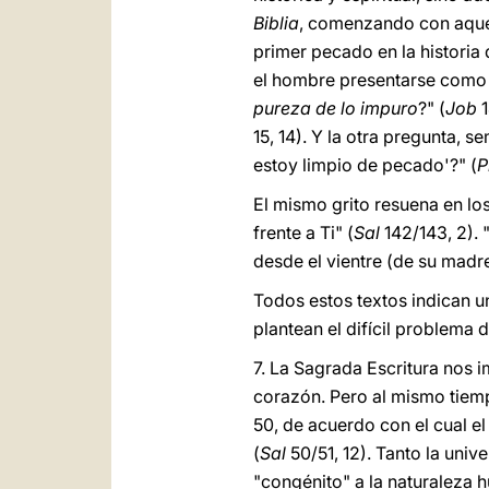
Biblia
, comenzando con aque
primer pecado en la historia
el hombre presentarse como j
pureza de lo impuro
?" (
Job
1
15, 14). Y la otra pregunta, 
estoy limpio de pecado'?" (
P
El mismo grito resuena en los
frente a Ti" (
Sal
142/143, 2).
desde el vientre (de su madre
Todos estos textos indican u
plantean el difícil problema 
7. La Sagrada Escritura nos i
corazón. Pero al mismo tie
50, de acuerdo con el cual e
(
Sal
50/51, 12). Tanto la univ
"congénito" a la naturaleza 