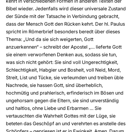
kehrt in verschiedenen Formen in anderen Texten der
Bibel wieder. Jedenfalls wird dieser universale Zustand
der Sünde mit der Tatsache in Verbindung gebracht,
dass der Mensch Gott den Rücken kehrt. Der hl. Paulus
spricht im Römerbrief besonders beredt über dieses
Thema: „Und da sie sich weigerten, Gott
anzuerkennen“ – schreibt der Apostel „… lieferte Gott
sie einem verworfenen Denken aus, sodass sie tun,
was sich nicht gehört: Sie sind voll Ungerechtigkeit,
Schlechtigkeit, Habgier und Bosheit, voll Neid, Mord,
Streit, List und Tücke, sie verleumden und treiben üble
Nachrede, sie hassen Gott, sind überheblich,
hochmütig und prahlerisch, erfinderisch im Bösen und
ungehorsam gegen die Eltern, sie sind unverständig
und haltlos, ohne Liebe und Erbarmen … Sie
vertauschten die Wahrheit Gottes mit der Lüge, sie
beteten das Geschöpf an und verehrten es anstelle des
Schöpfers – gepriesen ist er in Ewigkeit. Amen. Darum