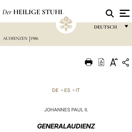
Der
HEILIGE STUHL
DEUTSCH
AUDIENZEN
1986
FRANÇAIS
ENGLISH
ITALIANO
PORTUGUÊS
ESPAÑOL
DE
-
ES
-
IT
DEUTSCH
POLSKI
JOHANNES PAUL II.
العربيّة
GENERALAUDIENZ
中文