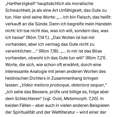
„Hartherzigkeit“ hauptsächlich als moralische
Schwachheit, ja als eine Art Unfähigkeit, das Gute zu
tun. Hier sind seine Worte: „… ich bin Fleisch, das heißt:
verkauft an die Sünde. Denn ich begreife mein Handeln
nicht: Ich tue nicht das, was ich will, sondern das, was
ich hasse“ (Röm 7,14 f.). „Das Wollen ist bei mir
vorhanden, aber ich vermag das Gute nicht zu
verwirklichen …“ (Röm 7,18). „… in mir ist das Böse
vorhanden, obwohl ich das Gute tun will“ (Röm 7,21).
Worte, die sich, wie schon oft erwähnt, durch eine
interessante Analogie mit jenen anderen Worten des
heidnischen Dichters in Zusammenhang bringen
lassen: „
Video meliora proboque, deteriora sequor
,“
„Ich sehe das Bessere, prüfe und billige es, folge aber
dem Schlechteren“ (vgl. Ovid,
Metamorph.
7,20). In
beiden Fällen – aber auch in vielen anderen Beispielen
der Spiritualität und der Weltliteratur – wird einer der