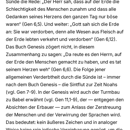
Sünde die Rede: „Der Herr sah, dass auf der Erde die
Schlechtigkeit des Menschen zunahm und dass alle
Gedanken seines Herzens den ganzen Tag nur böse
waren“ (Gen 6,5). Und weiter: „Gott sah sich die Erde
an: Sie war verdorben, denn alle Wesen aus Fleisch auf
der Erde lebten verkehrt und verdorben“ (Gen 6,12).
Das Buch Genesis zögert nicht, in diesem
Zusammenhang zu sagen: „Da reute es den Herrn, auf
der Erde den Menschen gemacht zu haben, und es tat
seinem Herzen weh“ (Gen 6,6). Die Folge jener
allgemeinen Verderbtheit durch die Sünde ist – immer
nach dem Buch Genesis – die Sintflut zur Zeit Noahs
(vgl. Gen 7-9). In der Genesis wird auch der Turmbau
zu Babel erwähnt (vgl. Gen 11,1-9), der — entgegen den
Absichten der Erbauer — zum Anlass der Zerstreuung
der Menschen und der Verwirrung der Sprachen wird.
Das bedeutet: kein äußeres Zeichen und in analoger
Weise keine rein irdische Vereinbarung genügt, um die